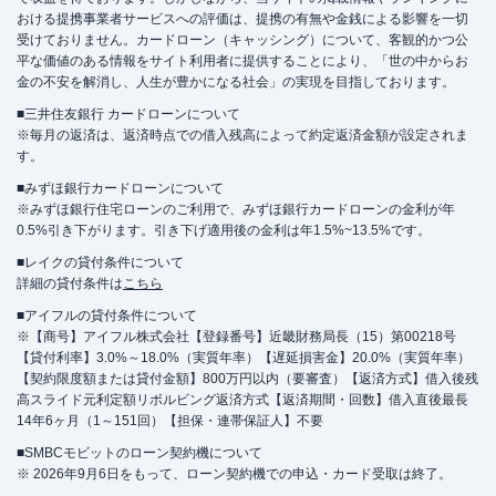
おける提携事業者サービスへの評価は、提携の有無や金銭による影響を一切
受けておりません。カードローン（キャッシング）について、客観的かつ公
平な価値のある情報をサイト利用者に提供することにより、「世の中からお
金の不安を解消し、人生が豊かになる社会」の実現を目指しております。
■三井住友銀行 カードローンについて
※毎月の返済は、返済時点での借入残高によって約定返済金額が設定されま
す。
■みずほ銀行カードローンについて
※みずほ銀行住宅ローンのご利用で、みずほ銀行カードローンの金利が年
0.5%引き下がります。引き下げ適用後の金利は年1.5%~13.5%です。
■レイクの貸付条件について
詳細の貸付条件は
こちら
■アイフルの貸付条件について
※【商号】アイフル株式会社【登録番号】近畿財務局長（15）第00218号
【貸付利率】3.0%～18.0%（実質年率）【遅延損害金】20.0%（実質年率）
【契約限度額または貸付金額】800万円以内（要審査）【返済方式】借入後残
高スライド元利定額リボルビング返済方式【返済期間・回数】借入直後最長
14年6ヶ月（1～151回）【担保・連帯保証人】不要
■SMBCモビットのローン契約機について
※ 2026年9月6日をもって、ローン契約機での申込・カード受取は終了。