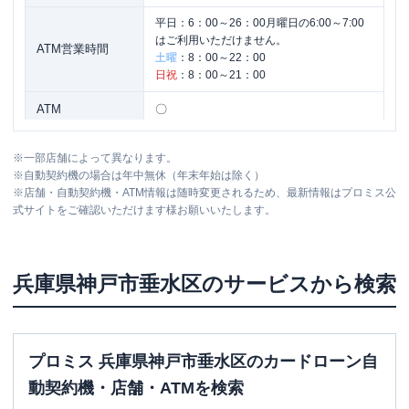
平日：
6：00～26：00月曜日の6:00～7:00
はご利用いただけません。
ATM営業時間
土曜
：
8：00～22：00
日祝
：
8：00～21：00
ATM
〇
駐車場
✕
※
一部店舗によって異なります。
※
自動契約機の場合は年中無休（年末年始は除く）
住所
兵庫県神戸市垂水区神田町3-8
※
店舗・自動契約機・ATM情報は随時変更されるため、最新情報はプロミス公
式サイトをご確認いただけます様お願いいたします。
名称
SMBCモビット
三井住友銀行垂水北出張所
平日：
09:00-21:00
兵庫県
神戸市垂水区
のサービスから検索
営業時間
土曜
：
09:00-21:00
日祝
：
09:00-21:00
平日：
-
ATM営業時間
土曜
：
-
プロミス 兵庫県神戸市垂水区のカードローン自
日祝
：
-
動契約機・店舗・ATMを検索
ATM
✕