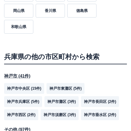
岡山県
香川県
徳島県
和歌山県
兵庫県
の他の市区町村から検索
神戸市
(
41
件)
神戸市中央区
(
19
件)
神戸市東灘区
(
5
件)
神戸市兵庫区
(
5
件)
神戸市灘区
(
3
件)
神戸市長田区
(
2
件)
神戸市西区
(
2
件)
神戸市須磨区
(
3
件)
神戸市垂水区
(
2
件)
その他
(
97
件)