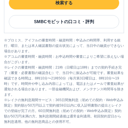
検索する
SMBCモビット
の口コミ・評判
※
プロミス、アイフルの審査時間・融資時間：申込みの時間帯、利用する銀
行、曜日、または本人確認書類の提出状況によって、当日中の融資ができない
場合があります。
※
アコムの審査時間・融資時間：お申込時間や審査によりご希望に添えない場
合がございます。
※
レイクの審査時間・融資時間：21時（日曜日は18時）までの契約手続き完
了（審査・必要書類の確認含む）で、当日中に振込みが可能です。審査結果を
確認できる時間は、8時10分〜21時50分（毎月第3日曜日は、8時10分〜19
時）です。時間外や申し込み内容によっては、電話またはメールで審査結果が
通知される場合があります。一部金融機関および、メンテナンス時間等を除き
ます。
※
レイクの無利息期間サービス：365日間無利息（初めての契約・Web申込み
限定）契約額が50万円以上で契約後59日以内に収入証明書類の提出とレイク
での登録が完了の方。60日間無利息（初めての契約・Web申込み限定）契約
額が50万円未満の方。無利息期間経過後は通常金利適用。初回契約翌日から
無利息適用。他の無利息商品との併用不可。