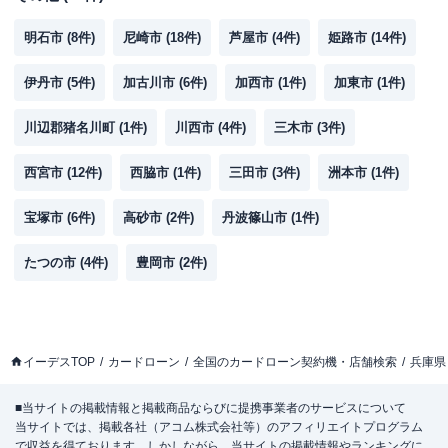
明石市
(
8
件)
尼崎市
(
18
件)
芦屋市
(
4
件)
姫路市
(
14
件)
伊丹市
(
5
件)
加古川市
(
6
件)
加西市
(
1
件)
加東市
(
1
件)
川辺郡猪名川町
(
1
件)
川西市
(
4
件)
三木市
(
3
件)
西宮市
(
12
件)
西脇市
(
1
件)
三田市
(
3
件)
洲本市
(
1
件)
宝塚市
(
6
件)
高砂市
(
2
件)
丹波篠山市
(
1
件)
たつの市
(
4
件)
豊岡市
(
2
件)
イーデスTOP
カードローン
全国のカードローン契約機・店舗検索
兵庫県
■当サイトの掲載情報と掲載商品ならびに提携事業者のサービスについて
当サイトでは、掲載各社（アコム株式会社等）のアフィリエイトプログラム
で収益を得ております。しかしながら、当サイトの掲載情報やランキングに