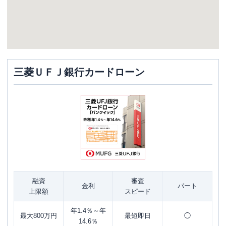
三菱ＵＦＪ銀行カードローン
融資
審査
金利
パート
上限額
スピード
年1.4％～年
最大800万円
最短即日
◯
14.6％