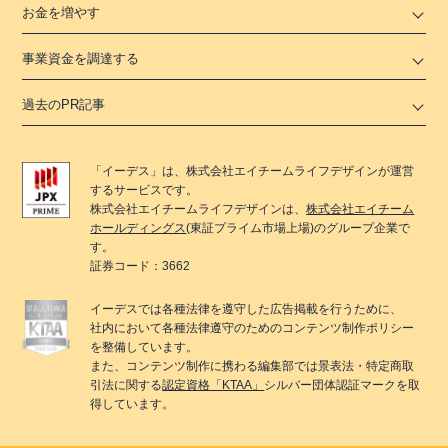
お金を増やす
事業資金を調達する
過去のPR記事
「
イーデス
」は、
株式会社エイチームライフデザイン
が運営
するサービスです。
株式会社エイチームライフデザイン
は、
株式会社エイチーム
ホールディングス
(東証プライム市場上場)のグループ企業で
す。
証券コード：3662
イーデス
では各種法律を遵守した広告掲載を行うために、
社内において各種法律遵守のためのコンテンツ制作ポリシー
を整備しています。
また、コンテンツ制作に携わる編集部では景表法・特定商取
引法に関する
認定資格「KTAA」
シルバー団体認証マークを取
得しています。