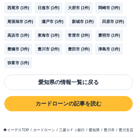
西尾市
(
1
件)
日進市
(
1
件)
大府市
(
1
件)
岡崎市
(
3
件)
尾張旭市
(
1
件)
瀬戸市
(
1
件)
新城市
(
1
件)
田原市
(
2
件)
高浜市
(
1
件)
東海市
(
1
件)
常滑市
(
2
件)
豊明市
(
1
件)
豊橋市
(
3
件)
豊川市
(
2
件)
豊田市
(
3
件)
津島市
(
1
件)
弥富市
(
1
件)
愛知県
の情報一覧に戻る
カードローン
の記事を読む
イーデスTOP
カードローン
三菱ＵＦＪ銀行
愛知県
豊川市
豊川支店