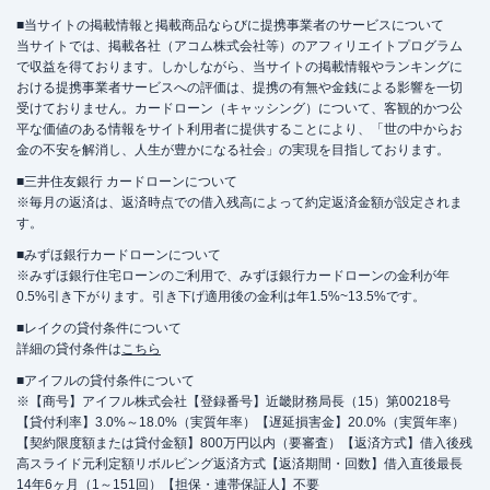
■当サイトの掲載情報と掲載商品ならびに提携事業者のサービスについて
当サイトでは、掲載各社（アコム株式会社等）のアフィリエイトプログラム
で収益を得ております。しかしながら、当サイトの掲載情報やランキングに
おける提携事業者サービスへの評価は、提携の有無や金銭による影響を一切
受けておりません。カードローン（キャッシング）について、客観的かつ公
平な価値のある情報をサイト利用者に提供することにより、「世の中からお
金の不安を解消し、人生が豊かになる社会」の実現を目指しております。
■三井住友銀行 カードローンについて
※毎月の返済は、返済時点での借入残高によって約定返済金額が設定されま
す。
■みずほ銀行カードローンについて
※みずほ銀行住宅ローンのご利用で、みずほ銀行カードローンの金利が年
0.5%引き下がります。引き下げ適用後の金利は年1.5%~13.5%です。
■レイクの貸付条件について
詳細の貸付条件は
こちら
■アイフルの貸付条件について
※【商号】アイフル株式会社【登録番号】近畿財務局長（15）第00218号
【貸付利率】3.0%～18.0%（実質年率）【遅延損害金】20.0%（実質年率）
【契約限度額または貸付金額】800万円以内（要審査）【返済方式】借入後残
高スライド元利定額リボルビング返済方式【返済期間・回数】借入直後最長
14年6ヶ月（1～151回）【担保・連帯保証人】不要