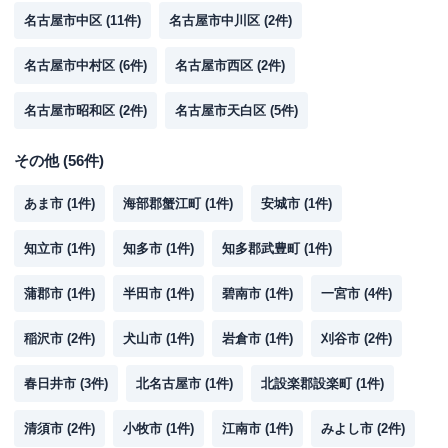
名古屋市中区
(
11
件)
名古屋市中川区
(
2
件)
名古屋市中村区
(
6
件)
名古屋市西区
(
2
件)
名古屋市昭和区
(
2
件)
名古屋市天白区
(
5
件)
その他
(
56
件)
あま市
(
1
件)
海部郡蟹江町
(
1
件)
安城市
(
1
件)
知立市
(
1
件)
知多市
(
1
件)
知多郡武豊町
(
1
件)
蒲郡市
(
1
件)
半田市
(
1
件)
碧南市
(
1
件)
一宮市
(
4
件)
稲沢市
(
2
件)
犬山市
(
1
件)
岩倉市
(
1
件)
刈谷市
(
2
件)
春日井市
(
3
件)
北名古屋市
(
1
件)
北設楽郡設楽町
(
1
件)
清須市
(
2
件)
小牧市
(
1
件)
江南市
(
1
件)
みよし市
(
2
件)