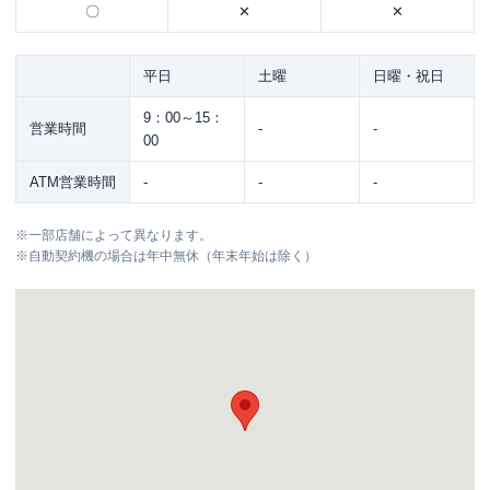
〇
✕
✕
平日
土曜
日曜・祝日
9：00～15：
営業時間
-
-
00
ATM営業時間
-
-
-
※
一部店舗によって異なります。
※
自動契約機の場合は年中無休（年末年始は除く）