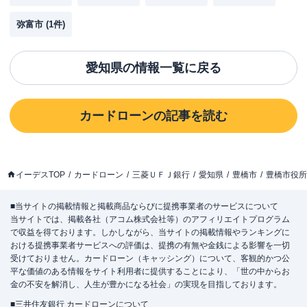
弥富市
(
1
件)
愛知県
の情報一覧に戻る
カードローン
の記事を読む
イーデスTOP
カードローン
三菱ＵＦＪ銀行
愛知県
豊橋市
豊橋市役所
■当サイトの掲載情報と掲載商品ならびに提携事業者のサービスについて
当サイトでは、掲載各社（アコム株式会社等）のアフィリエイトプログラム
で収益を得ております。しかしながら、当サイトの掲載情報やランキングに
おける提携事業者サービスへの評価は、提携の有無や金銭による影響を一切
受けておりません。カードローン（キャッシング）について、客観的かつ公
平な価値のある情報をサイト利用者に提供することにより、「世の中からお
金の不安を解消し、人生が豊かになる社会」の実現を目指しております。
■三井住友銀行 カードローンについて