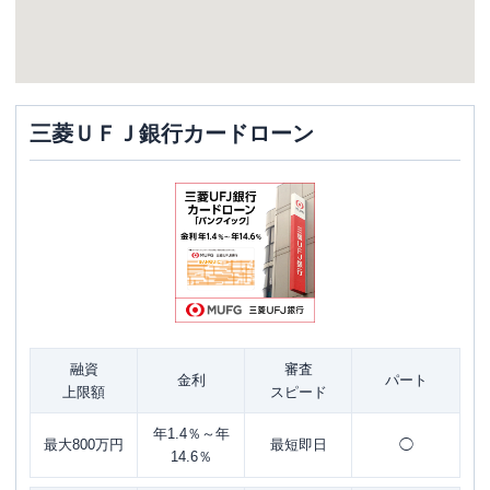
三菱ＵＦＪ銀行カードローン
融資
審査
金利
パート
上限額
スピード
年1.4％～年
最大800万円
最短即日
◯
14.6％