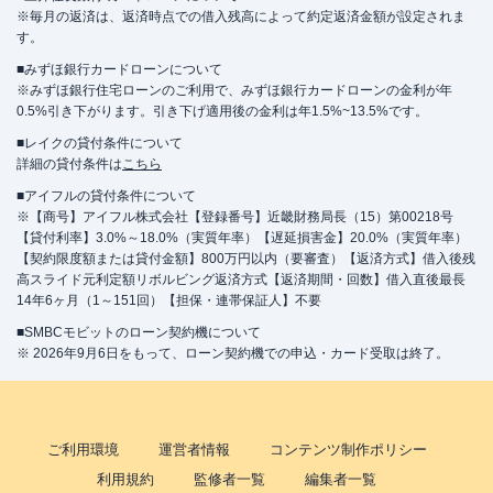
※毎月の返済は、返済時点での借入残高によって約定返済金額が設定されま
す。
■みずほ銀行カードローンについて
※みずほ銀行住宅ローンのご利用で、みずほ銀行カードローンの金利が年
0.5%引き下がります。引き下げ適用後の金利は年1.5%~13.5%です。
■レイクの貸付条件について
詳細の貸付条件は
こちら
■アイフルの貸付条件について
※【商号】アイフル株式会社【登録番号】近畿財務局長（15）第00218号
【貸付利率】3.0%～18.0%（実質年率）【遅延損害金】20.0%（実質年率）
【契約限度額または貸付金額】800万円以内（要審査）【返済方式】借入後残
高スライド元利定額リボルビング返済方式【返済期間・回数】借入直後最長
14年6ヶ月（1～151回）【担保・連帯保証人】不要
■SMBCモビットのローン契約機について
※ 2026年9月6日をもって、ローン契約機での申込・カード受取は終了。
ご利用環境
運営者情報
コンテンツ制作ポリシー
利用規約
監修者一覧
編集者一覧