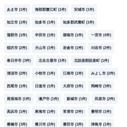
あま市
(
1
件)
海部郡蟹江町
(
1
件)
安城市
(
1
件)
知立市
(
1
件)
知多市
(
1
件)
知多郡武豊町
(
1
件)
蒲郡市
(
1
件)
半田市
(
1
件)
碧南市
(
1
件)
一宮市
(
4
件)
稲沢市
(
2
件)
犬山市
(
1
件)
岩倉市
(
1
件)
刈谷市
(
2
件)
春日井市
(
3
件)
北名古屋市
(
1
件)
北設楽郡設楽町
(
1
件)
清須市
(
2
件)
小牧市
(
1
件)
江南市
(
1
件)
みよし市
(
2
件)
西尾市
(
1
件)
日進市
(
1
件)
大府市
(
1
件)
岡崎市
(
3
件)
尾張旭市
(
1
件)
瀬戸市
(
1
件)
新城市
(
1
件)
田原市
(
2
件)
高浜市
(
1
件)
東海市
(
1
件)
常滑市
(
2
件)
豊明市
(
1
件)
豊橋市
(
3
件)
豊川市
(
2
件)
豊田市
(
3
件)
津島市
(
1
件)