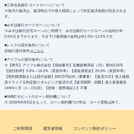
■三井住友銀行 カードローンについて
※毎月の返済は、返済時点での借入残高によって約定返済金額が設定されま
す。
■みずほ銀行カードローンについて
※みずほ銀行住宅ローンのご利用で、みずほ銀行カードローンの金利が年
0.5%引き下がります。引き下げ適用後の金利は年1.5%~13.5%です。
■レイクの貸付条件について
詳細の貸付条件は
こちら
■アイフルの貸付条件について
※【商号】アイフル株式会社【登録番号】近畿財務局長（15）第00218号
【貸付利率】3.0%～18.0%（実質年率）【遅延損害金】20.0%（実質年率）
【契約限度額または貸付金額】800万円以内（要審査）【返済方式】借入後残
高スライド元利定額リボルビング返済方式【返済期間・回数】借入直後最長
14年6ヶ月（1～151回）【担保・連帯保証人】不要
■SMBCモビットのローン契約機について
※ 2026年9月6日をもって、ローン契約機での申込・カード受取は終了。
ご利用環境
運営者情報
コンテンツ制作ポリシー