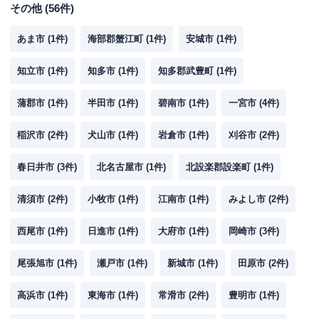
その他
(
56
件)
あま市
(
1
件)
海部郡蟹江町
(
1
件)
安城市
(
1
件)
知立市
(
1
件)
知多市
(
1
件)
知多郡武豊町
(
1
件)
蒲郡市
(
1
件)
半田市
(
1
件)
碧南市
(
1
件)
一宮市
(
4
件)
稲沢市
(
2
件)
犬山市
(
1
件)
岩倉市
(
1
件)
刈谷市
(
2
件)
春日井市
(
3
件)
北名古屋市
(
1
件)
北設楽郡設楽町
(
1
件)
清須市
(
2
件)
小牧市
(
1
件)
江南市
(
1
件)
みよし市
(
2
件)
西尾市
(
1
件)
日進市
(
1
件)
大府市
(
1
件)
岡崎市
(
3
件)
尾張旭市
(
1
件)
瀬戸市
(
1
件)
新城市
(
1
件)
田原市
(
2
件)
高浜市
(
1
件)
東海市
(
1
件)
常滑市
(
2
件)
豊明市
(
1
件)