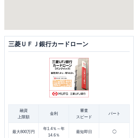
三菱ＵＦＪ銀行カードローン
融資
審査
金利
パート
上限額
スピード
年1.4％～年
最大800万円
最短即日
◯
14.6％