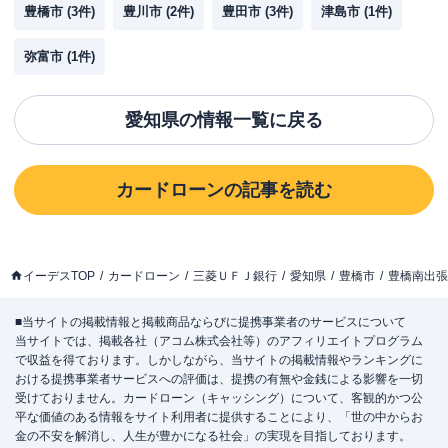
豊橋市
(
3
件)
豊川市
(
2
件)
豊田市
(
3
件)
津島市
(
1
件)
弥富市
(
1
件)
愛知県
の情報一覧に戻る
カードローン
の記事を読む
イーデスTOP
カードローン
三菱ＵＦＪ銀行
愛知県
豊橋市
豊橋南出張
■当サイトの掲載情報と掲載商品ならびに提携事業者のサービスについて
当サイトでは、掲載各社（アコム株式会社等）のアフィリエイトプログラム
で収益を得ております。しかしながら、当サイトの掲載情報やランキングに
おける提携事業者サービスへの評価は、提携の有無や金銭による影響を一切
受けておりません。カードローン（キャッシング）について、客観的かつ公
平な価値のある情報をサイト利用者に提供することにより、「世の中からお
金の不安を解消し、人生が豊かになる社会」の実現を目指しております。