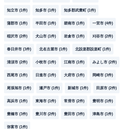
知立市
(
1
件)
知多市
(
1
件)
知多郡武豊町
(
1
件)
蒲郡市
(
1
件)
半田市
(
1
件)
碧南市
(
1
件)
一宮市
(
4
件)
稲沢市
(
2
件)
犬山市
(
1
件)
岩倉市
(
1
件)
刈谷市
(
2
件)
春日井市
(
3
件)
北名古屋市
(
1
件)
北設楽郡設楽町
(
1
件)
清須市
(
2
件)
小牧市
(
1
件)
江南市
(
1
件)
みよし市
(
2
件)
西尾市
(
1
件)
日進市
(
1
件)
大府市
(
1
件)
岡崎市
(
3
件)
尾張旭市
(
1
件)
瀬戸市
(
1
件)
新城市
(
1
件)
田原市
(
2
件)
高浜市
(
1
件)
東海市
(
1
件)
常滑市
(
2
件)
豊明市
(
1
件)
豊橋市
(
3
件)
豊川市
(
2
件)
豊田市
(
3
件)
津島市
(
1
件)
弥富市
(
1
件)