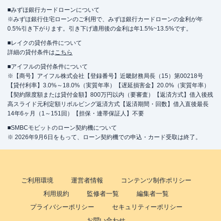
■みずほ銀行カードローンについて
※みずほ銀行住宅ローンのご利用で、みずほ銀行カードローンの金利が年
0.5%引き下がります。引き下げ適用後の金利は年1.5%~13.5%です。
■レイクの貸付条件について
詳細の貸付条件は
こちら
■アイフルの貸付条件について
※【商号】アイフル株式会社【登録番号】近畿財務局長（15）第00218号
【貸付利率】3.0%～18.0%（実質年率）【遅延損害金】20.0%（実質年率）
【契約限度額または貸付金額】800万円以内（要審査）【返済方式】借入後残
高スライド元利定額リボルビング返済方式【返済期間・回数】借入直後最長
14年6ヶ月（1～151回）【担保・連帯保証人】不要
■SMBCモビットのローン契約機について
※ 2026年9月6日をもって、ローン契約機での申込・カード受取は終了。
ご利用環境
運営者情報
コンテンツ制作ポリシー
利用規約
監修者一覧
編集者一覧
プライバシーポリシー
セキュリティーポリシー
お問い合わせ