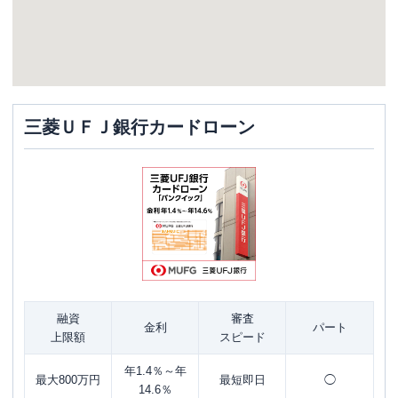
三菱ＵＦＪ銀行カードローン
融資
審査
金利
パート
上限額
スピード
年1.4％～年
最大800万円
最短即日
◯
14.6％