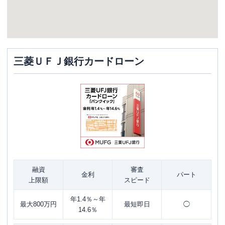
三菱ＵＦＪ銀行カードローン
融資
審査
金利
パート
上限額
スピード
年1.4％～年
最大800万円
最短即日
◯
14.6％