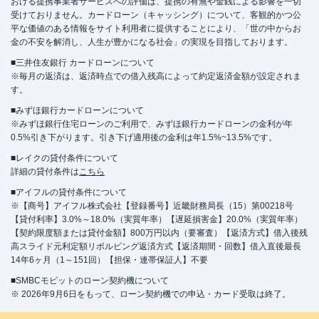
おける提携事業者サービスへの評価は、提携の有無や金銭による影響を一切
受けておりません。カードローン（キャッシング）について、客観的かつ公
平な価値のある情報をサイト利用者に提供することにより、「世の中からお
金の不安を解消し、人生が豊かになる社会」の実現を目指しております。
■三井住友銀行 カードローンについて
※毎月の返済は、返済時点での借入残高によって約定返済金額が設定されま
す。
■みずほ銀行カードローンについて
※みずほ銀行住宅ローンのご利用で、みずほ銀行カードローンの金利が年
0.5%引き下がります。引き下げ適用後の金利は年1.5%~13.5%です。
■レイクの貸付条件について
詳細の貸付条件は
こちら
■アイフルの貸付条件について
※【商号】アイフル株式会社【登録番号】近畿財務局長（15）第00218号
【貸付利率】3.0%～18.0%（実質年率）【遅延損害金】20.0%（実質年率）
【契約限度額または貸付金額】800万円以内（要審査）【返済方式】借入後残
高スライド元利定額リボルビング返済方式【返済期間・回数】借入直後最長
14年6ヶ月（1～151回）【担保・連帯保証人】不要
■SMBCモビットのローン契約機について
※ 2026年9月6日をもって、ローン契約機での申込・カード受取は終了。