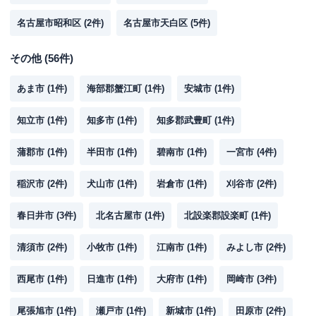
名古屋市昭和区
(
2
件)
名古屋市天白区
(
5
件)
その他
(
56
件)
あま市
(
1
件)
海部郡蟹江町
(
1
件)
安城市
(
1
件)
知立市
(
1
件)
知多市
(
1
件)
知多郡武豊町
(
1
件)
蒲郡市
(
1
件)
半田市
(
1
件)
碧南市
(
1
件)
一宮市
(
4
件)
稲沢市
(
2
件)
犬山市
(
1
件)
岩倉市
(
1
件)
刈谷市
(
2
件)
春日井市
(
3
件)
北名古屋市
(
1
件)
北設楽郡設楽町
(
1
件)
清須市
(
2
件)
小牧市
(
1
件)
江南市
(
1
件)
みよし市
(
2
件)
西尾市
(
1
件)
日進市
(
1
件)
大府市
(
1
件)
岡崎市
(
3
件)
尾張旭市
(
1
件)
瀬戸市
(
1
件)
新城市
(
1
件)
田原市
(
2
件)