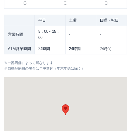
〇
〇
〇
平日
土曜
日曜・祝日
9：00～15：
営業時間
-
-
00
ATM営業時間
24時間
24時間
24時間
※
一部店舗によって異なります。
※
自動契約機の場合は年中無休（年末年始は除く）