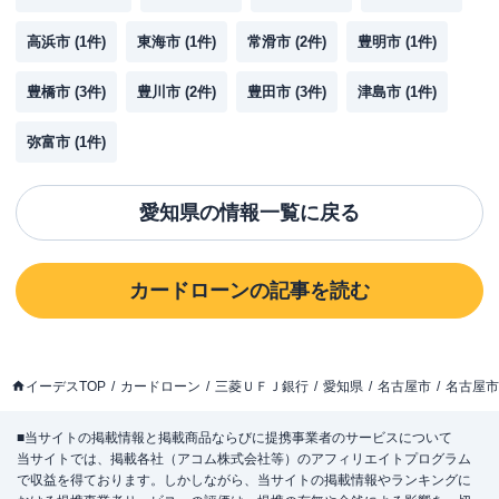
高浜市
(
1
件)
東海市
(
1
件)
常滑市
(
2
件)
豊明市
(
1
件)
豊橋市
(
3
件)
豊川市
(
2
件)
豊田市
(
3
件)
津島市
(
1
件)
弥富市
(
1
件)
愛知県
の情報一覧に戻る
カードローン
の記事を読む
イーデスTOP
カードローン
三菱ＵＦＪ銀行
愛知県
名古屋市
名古屋市
■当サイトの掲載情報と掲載商品ならびに提携事業者のサービスについて
当サイトでは、掲載各社（アコム株式会社等）のアフィリエイトプログラム
で収益を得ております。しかしながら、当サイトの掲載情報やランキングに