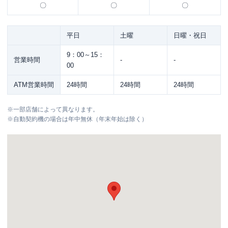
〇
〇
〇
平日
土曜
日曜・祝日
9：00～15：
営業時間
-
-
00
ATM営業時間
24時間
24時間
24時間
※
一部店舗によって異なります。
※
自動契約機の場合は年中無休（年末年始は除く）