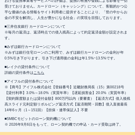
おける提携事業者サービスへの評価は、提携の有無や金銭による影響を一切
受けておりません。カードローン（キャッシング）について、客観的かつ公
平な価値のある情報をサイト利用者に提供することにより、「世の中からお
金の不安を解消し、人生が豊かになる社会」の実現を目指しております。
■三井住友銀行 カードローンについて
※毎月の返済は、返済時点での借入残高によって約定返済金額が設定されま
す。
■みずほ銀行カードローンについて
※みずほ銀行住宅ローンのご利用で、みずほ銀行カードローンの金利が年
0.5%引き下がります。引き下げ適用後の金利は年1.5%~13.5%です。
■レイクの貸付条件について
詳細の貸付条件は
こちら
■アイフルの貸付条件について
※【商号】アイフル株式会社【登録番号】近畿財務局長（15）第00218号
【貸付利率】3.0%～18.0%（実質年率）【遅延損害金】20.0%（実質年率）
【契約限度額または貸付金額】800万円以内（要審査）【返済方式】借入後残
高スライド元利定額リボルビング返済方式【返済期間・回数】借入直後最長
14年6ヶ月（1～151回）【担保・連帯保証人】不要
■SMBCモビットのローン契約機について
※ 2026年9月6日をもって、ローン契約機での申込・カード受取は終了。