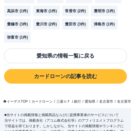
高浜市
(
1
件)
東海市
(
1
件)
常滑市
(
2
件)
豊明市
(
1
件)
豊橋市
(
3
件)
豊川市
(
2
件)
豊田市
(
3
件)
津島市
(
1
件)
弥富市
(
1
件)
愛知県
の情報一覧に戻る
カードローン
の記事を読む
イーデスTOP
カードローン
三菱ＵＦＪ銀行
愛知県
名古屋市
名古屋市
■当サイトの掲載情報と掲載商品ならびに提携事業者のサービスについて
当サイトでは、掲載各社（アコム株式会社等）のアフィリエイトプログラム
で収益を得ております。しかしながら、当サイトの掲載情報やランキングに