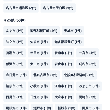
名古屋市昭和区
(
2
件)
名古屋市天白区
(
5
件)
その他
(
56
件)
あま市
(
1
件)
海部郡蟹江町
(
1
件)
安城市
(
1
件)
知立市
(
1
件)
知多市
(
1
件)
知多郡武豊町
(
1
件)
蒲郡市
(
1
件)
半田市
(
1
件)
碧南市
(
1
件)
一宮市
(
4
件)
稲沢市
(
2
件)
犬山市
(
1
件)
岩倉市
(
1
件)
刈谷市
(
2
件)
春日井市
(
3
件)
北名古屋市
(
1
件)
北設楽郡設楽町
(
1
件)
清須市
(
2
件)
小牧市
(
1
件)
江南市
(
1
件)
みよし市
(
2
件)
西尾市
(
1
件)
日進市
(
1
件)
大府市
(
1
件)
岡崎市
(
3
件)
尾張旭市
(
1
件)
瀬戸市
(
1
件)
新城市
(
1
件)
田原市
(
2
件)