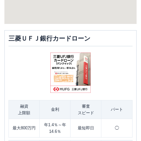
三菱ＵＦＪ銀行カードローン
融資
審査
金利
パート
上限額
スピード
年1.4％～年
最大800万円
最短即日
◯
14.6％