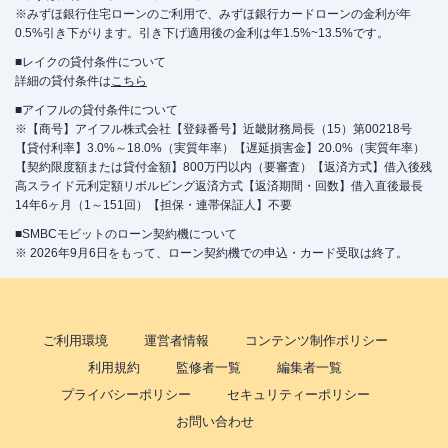
※みずほ銀行住宅ローンのご利用で、みずほ銀行カードローンの金利が年
0.5%引き下がります。引き下げ適用後の金利は年1.5%~13.5%です。
■レイクの貸付条件について
詳細の貸付条件は
こちら
■アイフルの貸付条件について
※【商号】アイフル株式会社【登録番号】近畿財務局長（15）第00218号
【貸付利率】3.0%～18.0%（実質年率）【遅延損害金】20.0%（実質年率）
【契約限度額または貸付金額】800万円以内（要審査）【返済方式】借入後残
高スライド元利定額リボルビング返済方式【返済期間・回数】借入直後最長
14年6ヶ月（1～151回）【担保・連帯保証人】不要
■SMBCモビットのローン契約機について
※ 2026年9月6日をもって、ローン契約機での申込・カード受取は終了。
ご利用環境
運営者情報
コンテンツ制作ポリシー
利用規約
監修者一覧
編集者一覧
プライバシーポリシー
セキュリティーポリシー
お問い合わせ