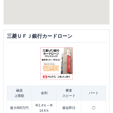
三菱ＵＦＪ銀行カードローン
融資
審査
金利
パート
上限額
スピード
年1.4％～年
最大800万円
最短即日
◯
14.6％