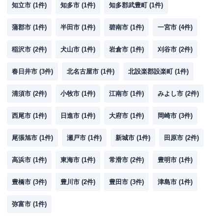
知立市
(
1
件)
知多市
(
1
件)
知多郡武豊町
(
1
件)
蒲郡市
(
1
件)
半田市
(
1
件)
碧南市
(
1
件)
一宮市
(
4
件)
稲沢市
(
2
件)
犬山市
(
1
件)
岩倉市
(
1
件)
刈谷市
(
2
件)
春日井市
(
3
件)
北名古屋市
(
1
件)
北設楽郡設楽町
(
1
件)
清須市
(
2
件)
小牧市
(
1
件)
江南市
(
1
件)
みよし市
(
2
件)
西尾市
(
1
件)
日進市
(
1
件)
大府市
(
1
件)
岡崎市
(
3
件)
尾張旭市
(
1
件)
瀬戸市
(
1
件)
新城市
(
1
件)
田原市
(
2
件)
高浜市
(
1
件)
東海市
(
1
件)
常滑市
(
2
件)
豊明市
(
1
件)
豊橋市
(
3
件)
豊川市
(
2
件)
豊田市
(
3
件)
津島市
(
1
件)
弥富市
(
1
件)