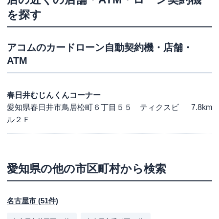
を探す
アコム
のカードローン自動契約機・店舗・
ATM
春日井むじんくんコーナー
愛知県春日井市鳥居松町６丁目５５ ティクスビ
7.8km
ル２Ｆ
愛知県
の他の市区町村から検索
名古屋市
(
51
件)