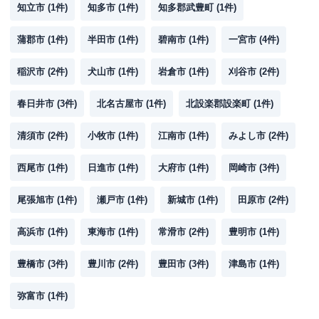
知立市
(
1
件)
知多市
(
1
件)
知多郡武豊町
(
1
件)
蒲郡市
(
1
件)
半田市
(
1
件)
碧南市
(
1
件)
一宮市
(
4
件)
稲沢市
(
2
件)
犬山市
(
1
件)
岩倉市
(
1
件)
刈谷市
(
2
件)
春日井市
(
3
件)
北名古屋市
(
1
件)
北設楽郡設楽町
(
1
件)
清須市
(
2
件)
小牧市
(
1
件)
江南市
(
1
件)
みよし市
(
2
件)
西尾市
(
1
件)
日進市
(
1
件)
大府市
(
1
件)
岡崎市
(
3
件)
尾張旭市
(
1
件)
瀬戸市
(
1
件)
新城市
(
1
件)
田原市
(
2
件)
高浜市
(
1
件)
東海市
(
1
件)
常滑市
(
2
件)
豊明市
(
1
件)
豊橋市
(
3
件)
豊川市
(
2
件)
豊田市
(
3
件)
津島市
(
1
件)
弥富市
(
1
件)