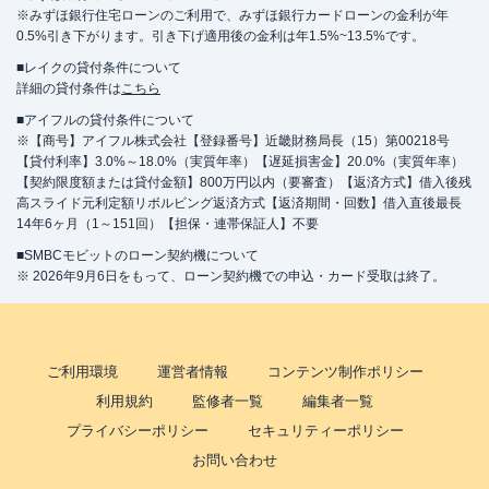
※みずほ銀行住宅ローンのご利用で、みずほ銀行カードローンの金利が年
0.5%引き下がります。引き下げ適用後の金利は年1.5%~13.5%です。
■レイクの貸付条件について
詳細の貸付条件は
こちら
■アイフルの貸付条件について
※【商号】アイフル株式会社【登録番号】近畿財務局長（15）第00218号
【貸付利率】3.0%～18.0%（実質年率）【遅延損害金】20.0%（実質年率）
【契約限度額または貸付金額】800万円以内（要審査）【返済方式】借入後残
高スライド元利定額リボルビング返済方式【返済期間・回数】借入直後最長
14年6ヶ月（1～151回）【担保・連帯保証人】不要
■SMBCモビットのローン契約機について
※ 2026年9月6日をもって、ローン契約機での申込・カード受取は終了。
ご利用環境
運営者情報
コンテンツ制作ポリシー
利用規約
監修者一覧
編集者一覧
プライバシーポリシー
セキュリティーポリシー
お問い合わせ