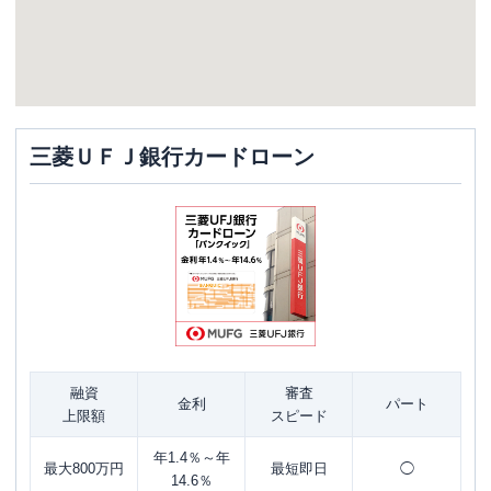
三菱ＵＦＪ銀行カードローン
融資
審査
金利
パート
上限額
スピード
年1.4％～年
最大800万円
最短即日
◯
14.6％