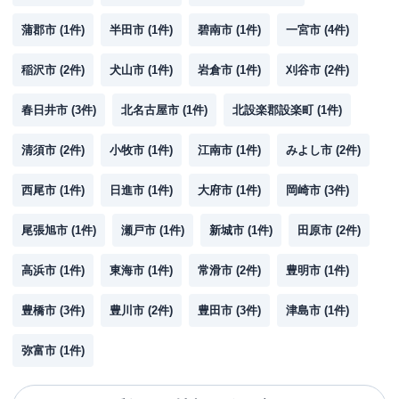
蒲郡市
(
1
件)
半田市
(
1
件)
碧南市
(
1
件)
一宮市
(
4
件)
稲沢市
(
2
件)
犬山市
(
1
件)
岩倉市
(
1
件)
刈谷市
(
2
件)
春日井市
(
3
件)
北名古屋市
(
1
件)
北設楽郡設楽町
(
1
件)
清須市
(
2
件)
小牧市
(
1
件)
江南市
(
1
件)
みよし市
(
2
件)
西尾市
(
1
件)
日進市
(
1
件)
大府市
(
1
件)
岡崎市
(
3
件)
尾張旭市
(
1
件)
瀬戸市
(
1
件)
新城市
(
1
件)
田原市
(
2
件)
高浜市
(
1
件)
東海市
(
1
件)
常滑市
(
2
件)
豊明市
(
1
件)
豊橋市
(
3
件)
豊川市
(
2
件)
豊田市
(
3
件)
津島市
(
1
件)
弥富市
(
1
件)