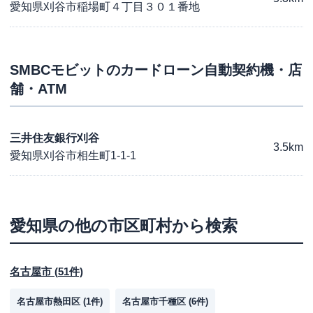
愛知県刈谷市稲場町４丁目３０１番地
SMBCモビット
のカードローン自動契約機・店
舗・ATM
三井住友銀行刈谷
3.5km
愛知県刈谷市相生町1-1-1
愛知県
の他の市区町村から検索
名古屋市
(
51
件)
名古屋市熱田区
(
1
件)
名古屋市千種区
(
6
件)