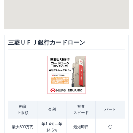
三菱ＵＦＪ銀行カードローン
融資
審査
金利
パート
上限額
スピード
年1.4％～年
最大800万円
最短即日
◯
14.6％