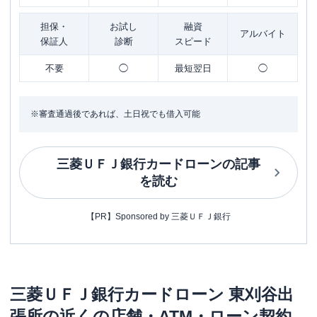
担保・
お試し
融資
アルバイト
保証人
診断
スピード
不要
◯
最短翌日
◯
※審査通過後であれば、土日祝でも借入可能
三菱ＵＦＪ銀行カードローン
の記事
を読む
【PR】Sponsored by 三菱ＵＦＪ銀行
三菱ＵＦＪ銀行カードローン
東刈谷出
張所
の近くの店舗・ATM・ローン契約