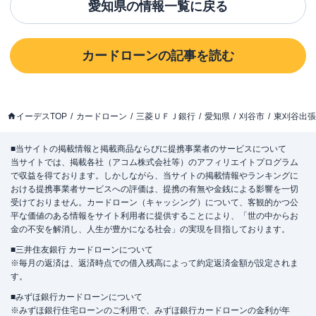
愛知県
の情報一覧に戻る
カードローン
の記事を読む
イーデスTOP
カードローン
三菱ＵＦＪ銀行
愛知県
刈谷市
東刈谷出張
■当サイトの掲載情報と掲載商品ならびに提携事業者のサービスについて
当サイトでは、掲載各社（アコム株式会社等）のアフィリエイトプログラム
で収益を得ております。しかしながら、当サイトの掲載情報やランキングに
おける提携事業者サービスへの評価は、提携の有無や金銭による影響を一切
受けておりません。カードローン（キャッシング）について、客観的かつ公
平な価値のある情報をサイト利用者に提供することにより、「世の中からお
金の不安を解消し、人生が豊かになる社会」の実現を目指しております。
■三井住友銀行 カードローンについて
※毎月の返済は、返済時点での借入残高によって約定返済金額が設定されま
す。
■みずほ銀行カードローンについて
※みずほ銀行住宅ローンのご利用で、みずほ銀行カードローンの金利が年