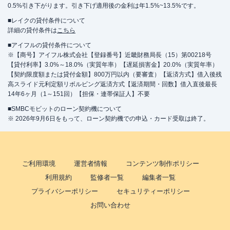
0.5%引き下がります。引き下げ適用後の金利は年1.5%~13.5%です。
■レイクの貸付条件について
詳細の貸付条件は
こちら
■アイフルの貸付条件について
※【商号】アイフル株式会社【登録番号】近畿財務局長（15）第00218号
【貸付利率】3.0%～18.0%（実質年率）【遅延損害金】20.0%（実質年率）
【契約限度額または貸付金額】800万円以内（要審査）【返済方式】借入後残
高スライド元利定額リボルビング返済方式【返済期間・回数】借入直後最長
14年6ヶ月（1～151回）【担保・連帯保証人】不要
■SMBCモビットのローン契約機について
※ 2026年9月6日をもって、ローン契約機での申込・カード受取は終了。
ご利用環境
運営者情報
コンテンツ制作ポリシー
利用規約
監修者一覧
編集者一覧
プライバシーポリシー
セキュリティーポリシー
お問い合わせ