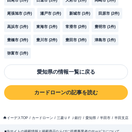
西尾市
(
1
件)
日進市
(
1
件)
大府市
(
1
件)
岡崎市
(
3
件)
尾張旭市
(
1
件)
瀬戸市
(
1
件)
新城市
(
1
件)
田原市
(
2
件)
高浜市
(
1
件)
東海市
(
1
件)
常滑市
(
2
件)
豊明市
(
1
件)
豊橋市
(
3
件)
豊川市
(
2
件)
豊田市
(
3
件)
津島市
(
1
件)
弥富市
(
1
件)
愛知県
の情報一覧に戻る
カードローン
の記事を読む
イーデスTOP
カードローン
三菱ＵＦＪ銀行
愛知県
半田市
半田支店
■当サイトの掲載情報と掲載商品ならびに提携事業者のサービスについて