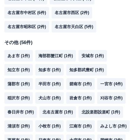
名古屋市中村区
(
6
件)
名古屋市西区
(
2
件)
名古屋市昭和区
(
2
件)
名古屋市天白区
(
5
件)
その他
(
56
件)
あま市
(
1
件)
海部郡蟹江町
(
1
件)
安城市
(
1
件)
知立市
(
1
件)
知多市
(
1
件)
知多郡武豊町
(
1
件)
蒲郡市
(
1
件)
半田市
(
1
件)
碧南市
(
1
件)
一宮市
(
4
件)
稲沢市
(
2
件)
犬山市
(
1
件)
岩倉市
(
1
件)
刈谷市
(
2
件)
春日井市
(
3
件)
北名古屋市
(
1
件)
北設楽郡設楽町
(
1
件)
清須市
(
2
件)
小牧市
(
1
件)
江南市
(
1
件)
みよし市
(
2
件)