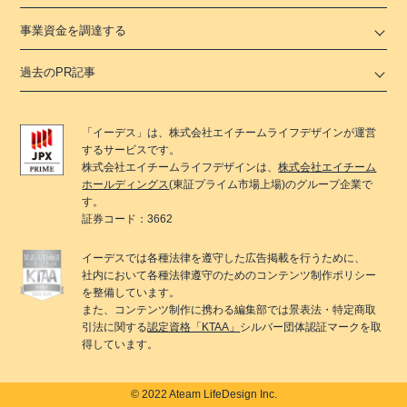
事業資金を調達する
過去のPR記事
「
イーデス
」は、
株式会社エイチームライフデザイン
が運営
するサービスです。
株式会社エイチームライフデザイン
は、
株式会社エイチーム
ホールディングス
(東証プライム市場上場)のグループ企業で
す。
証券コード：3662
イーデス
では各種法律を遵守した広告掲載を行うために、
社内において各種法律遵守のためのコンテンツ制作ポリシー
を整備しています。
また、コンテンツ制作に携わる編集部では景表法・特定商取
引法に関する
認定資格「KTAA」
シルバー団体認証マークを取
得しています。
© 2022 Ateam LifeDesign Inc.