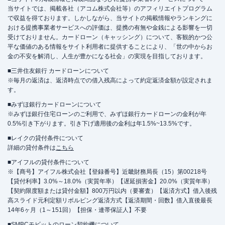
当サイトでは、掲載各社（アコム株式会社等）のアフィリエイトプログラム
で収益を得ております。しかしながら、当サイトの掲載情報やランキングに
おける提携事業者サービスへの評価は、提携の有無や金銭による影響を一切
受けておりません。カードローン（キャッシング）について、客観的かつ公
平な価値のある情報をサイト利用者に提供することにより、「世の中からお
金の不安を解消し、人生が豊かになる社会」の実現を目指しております。
■三井住友銀行 カードローンについて
※毎月の返済は、返済時点での借入残高によって約定返済金額が設定されま
す。
■みずほ銀行カードローンについて
※みずほ銀行住宅ローンのご利用で、みずほ銀行カードローンの金利が年
0.5%引き下がります。引き下げ適用後の金利は年1.5%~13.5%です。
■レイクの貸付条件について
詳細の貸付条件は
こちら
■アイフルの貸付条件について
※【商号】アイフル株式会社【登録番号】近畿財務局長（15）第00218号
【貸付利率】3.0%～18.0%（実質年率）【遅延損害金】20.0%（実質年率）
【契約限度額または貸付金額】800万円以内（要審査）【返済方式】借入後残
高スライド元利定額リボルビング返済方式【返済期間・回数】借入直後最長
14年6ヶ月（1～151回）【担保・連帯保証人】不要
■SMBCモビットのローン契約機について