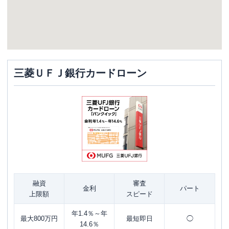
三菱ＵＦＪ銀行カードローン
融資
審査
金利
パート
上限額
スピード
年1.4％～年
最大800万円
最短即日
◯
14.6％