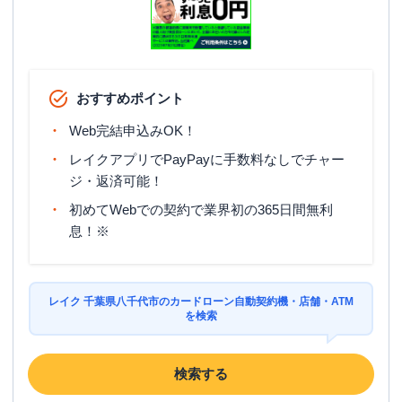
住所
千葉県八千代市緑が丘1-1-1
名称
三菱ＵＦＪ銀行
八千代支店
平日：
9：00～15：00
おすすめポイント
営業時間
土曜
：
-
日祝
：
-
Web完結申込みOK！
平日：
7：00～24：00
レイクアプリでPayPayに手数料なしでチャー
ATM営業時間
土曜
：
7：00～24：00
ジ・返済可能！
日祝
：
7：00～24：00
初めてWebでの契約で業界初の365日間無利
ATM
〇
息！※
駐車場
〇
住所
千葉県八千代市八千代台南１－２－１
レイク 千葉県八千代市のカードローン自動契約機・店舗・ATM
を検索
検索する