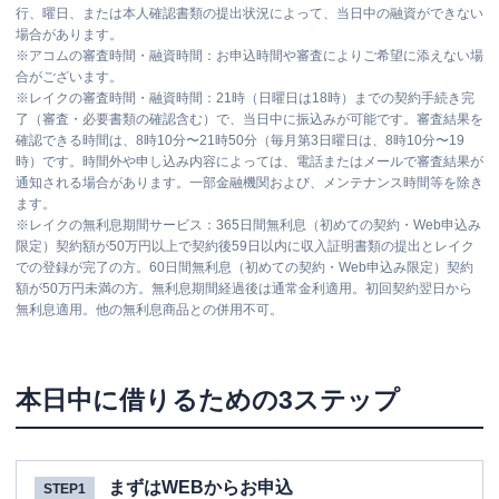
行、曜日、または本人確認書類の提出状況によって、当日中の融資ができない
場合があります。
※
アコムの審査時間・融資時間：お申込時間や審査によりご希望に添えない場
合がございます。
※
レイクの審査時間・融資時間：21時（日曜日は18時）までの契約手続き完
了（審査・必要書類の確認含む）で、当日中に振込みが可能です。審査結果を
確認できる時間は、8時10分〜21時50分（毎月第3日曜日は、8時10分〜19
時）です。時間外や申し込み内容によっては、電話またはメールで審査結果が
通知される場合があります。一部金融機関および、メンテナンス時間等を除き
ます。
※
レイクの無利息期間サービス：365日間無利息（初めての契約・Web申込み
限定）契約額が50万円以上で契約後59日以内に収入証明書類の提出とレイク
での登録が完了の方。60日間無利息（初めての契約・Web申込み限定）契約
額が50万円未満の方。無利息期間経過後は通常金利適用。初回契約翌日から
無利息適用。他の無利息商品との併用不可。
本日中に借りるための3ステップ
まずはWEBからお申込
STEP1