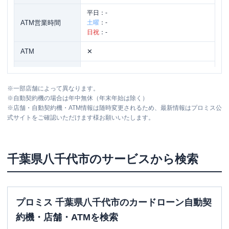
平日：
-
ATM営業時間
土曜
：
-
日祝
：
-
ATM
✕
駐車場
〇
※
一部店舗によって異なります。
住所
千葉県八千代市勝田台南1丁目17-11
※
自動契約機の場合は年中無休（年末年始は除く）
※
店舗・自動契約機・ATM情報は随時変更されるため、最新情報はプロミス公
式サイトをご確認いただけます様お願いいたします。
レイク
【2026/2/3閉店】八千代（自動契約
名称
コーナー）
平日：
9:00-21:00
千葉県
八千代市
のサービスから検索
営業時間
土曜
：
9:00-21:00
日祝
：
9:00-19:00（祝日は21:00まで営業）
平日：
-
ATM営業時間
土曜
：
-
プロミス 千葉県八千代市のカードローン自動契
日祝
：
-
約機・店舗・ATMを検索
ATM
✕