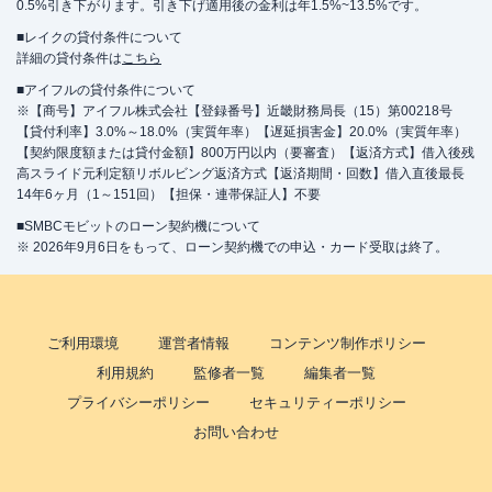
0.5%引き下がります。引き下げ適用後の金利は年1.5%~13.5%です。
■レイクの貸付条件について
詳細の貸付条件は
こちら
■アイフルの貸付条件について
※【商号】アイフル株式会社【登録番号】近畿財務局長（15）第00218号
【貸付利率】3.0%～18.0%（実質年率）【遅延損害金】20.0%（実質年率）
【契約限度額または貸付金額】800万円以内（要審査）【返済方式】借入後残
高スライド元利定額リボルビング返済方式【返済期間・回数】借入直後最長
14年6ヶ月（1～151回）【担保・連帯保証人】不要
■SMBCモビットのローン契約機について
※ 2026年9月6日をもって、ローン契約機での申込・カード受取は終了。
ご利用環境
運営者情報
コンテンツ制作ポリシー
利用規約
監修者一覧
編集者一覧
プライバシーポリシー
セキュリティーポリシー
お問い合わせ