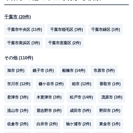
千葉市
(
20
件)
千葉市中央区
(
11
件)
千葉市稲毛区
(
3
件)
千葉市緑区
(
1
件)
千葉市美浜区
(
3
件)
千葉市若葉区
(
2
件)
その他
(
110
件)
旭市
(
2
件)
銚子市
(
1
件)
船橋市
(
14
件)
市原市
(
5
件)
市川市
(
12
件)
鎌ケ谷市
(
2
件)
柏市
(
12
件)
香取市
(
1
件)
君津市
(
3
件)
木更津市
(
3
件)
松戸市
(
14
件)
茂原市
(
3
件)
流山市
(
1
件)
習志野市
(
6
件)
成田市
(
5
件)
野田市
(
3
件)
佐倉市
(
2
件)
白井市
(
2
件)
袖ケ浦市
(
2
件)
東金市
(
1
件)