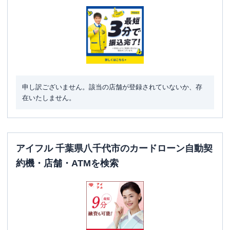
駐車場
✕
千葉県八千代市八千代台南1丁目1番2号
住所
小池ビル2階
名称
アコム
１６号勝田台むじんくんコーナー
申し訳ございません。該当の店舗が登録されていないか、存
平日：
09:00-21:00
在いたしません。
営業時間
土曜
：
09:00-21:00
日祝
：
09:00-21:00
平日：
24時間
ATM営業時間
土曜
：
24時間
アイフル 千葉県八千代市のカードローン自動契
日祝
：
24時間
約機・店舗・ATMを検索
ATM
〇
駐車場
〇
千葉県八千代市勝田台南１丁目３４２５-
住所
１