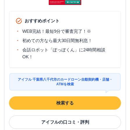
アイフル
【2026/2/15閉店】１６号勝田台店
名称
無人契約コーナー
おすすめポイント
平日：
09:00-21:00
WEB完結！最短9分で審査完了！※
営業時間
土曜
：
09:00-21:00
初めての方なら最大30日間無利息！
日祝
：
09:00-21:00
会話ロボット「ぽっぽくん」に24時間相談
平日：
-
OK！
ATM営業時間
土曜
：
-
日祝
：
-
ATM
✕
アイフル 千葉県八千代市のカードローン自動契約機・店舗・
駐車場
〇
ATMを検索
住所
千葉県八千代市勝田台南３－６－５
検索する
名称
みずほ銀行
勝田台支店
アイフル
の口コミ・評判
平日：
9：00～15：00
営業時間
土曜
：
-