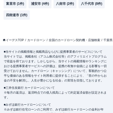
富里市
(
1
件)
浦安市
(
4
件)
八街市
(
2
件)
八千代市
(
8
件)
四街道市
(
1
件)
イーデスTOP
カードローン
全国のカードローン契約機・店舗検索
千葉県
■当サイトの掲載情報と掲載商品ならびに提携事業者のサービスについて
当サイトでは、掲載各社（アコム株式会社等）のアフィリエイトプログラム
で収益を得ております。しかしながら、当サイトの掲載情報やランキングに
おける提携事業者サービスへの評価は、提携の有無や金銭による影響を一切
受けておりません。カードローン（キャッシング）について、客観的かつ公
平な価値のある情報をサイト利用者に提供することにより、「世の中からお
金の不安を解消し、人生が豊かになる社会」の実現を目指しております。
■三井住友銀行 カードローンについて
※毎月の返済は、返済時点での借入残高によって約定返済金額が設定されま
す。
■みずほ銀行カードローンについて
※みずほ銀行住宅ローンのご利用で、みずほ銀行カードローンの金利が年