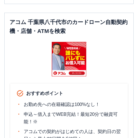
日祝
：
-
平日：
6：00～26：00月曜日の6:00～7:00
はご利用いただけません。
アコム 千葉県八千代市のカードローン自動契約
ATM営業時間
土曜
：
8：00～22：00
機・店舗・ATMを検索
日祝
：
8：00～21：00
ATM
〇
駐車場
〇
住所
千葉県八千代市勝田台北3-1-1
名称
みずほ銀行
八千代支店
おすすめポイント
平日：
9：00～15：00
営業時間
土曜
：
-
お勤め先への在籍確認は100%なし！
日祝
：
-
申込～借入までWEB完結！最短20分で融資可
平日：
6：00～26：00月曜日の6:00～7:00
能！※
はご利用いただけません。
ATM営業時間
アコムでの契約がはじめての人は、契約日の翌
土曜
：
8：00～22：00
日祝
：
8：00～21：00