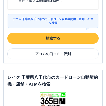
日から最大30日間金利0円！
ATM
〇
駐車場
✕
アコム 千葉県八千代市のカードローン自動契約機・店舗・ATM
を検索
住所
千葉県八千代市八千代台東1-5-3
検索する
名称
みずほ銀行
八千代緑が丘支店
平日：
9：00～15：00
営業時間
アコム
土曜
：
の口コミ・評判
-
日祝
：
-
平日：
6：00～26：00月曜日の6:00～7:00
はご利用いただけません。
ATM営業時間
土曜
：
8：00～22：00
レイク 千葉県八千代市のカードローン自動契約
日祝
：
8：00～21：00
機・店舗・ATMを検索
ATM
〇
駐車場
✕