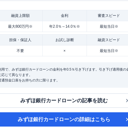
融資
上限額
金利
審査
スピード
最大800万円※
年2.0％～14.0％※
最短当日※
担保・
保証人
お試し
診断
融資
スピード
不要
×
最短当日※
用で、みずほ銀行カードローンの金利を年0.5％引き下げます。引き下げ適用後の金利は
に応じて異なります。
普通預金口座をお持ちの方に限ります。
みずほ銀行カードローン
の記事を読む
みずほ銀行カードローン
の詳細はこちら