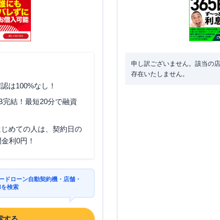
申し訳ございません。該当の
存在いたしません。
認は100%なし！
B完結！最短20分で融資
はじめての人は、契約日の
間金利0円！
カードローン自動契約機・店舗・
Mを検索
索する