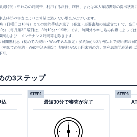
融資時間：申込みの時間帯、利用する銀行、曜日、または本人確認書類の提出状況
申込時間や審査によりご希望に添えない場合がございます。
1時（日曜日は18時）までの契約手続き完了（審査・必要書類の確認含む）で、当
時50分（毎月第3日曜日は、8時10分〜19時）です。時間外や申し込み内容によっ
機関および、メンテナンス時間等を除きます。
5日間無利息（初めての契約・Web申込み限定）契約額が50万円以上で契約後59
息（初めての契約・Web申込み限定）契約額が50万円未満の方。無利息期間経過後
不可。
めの3ステップ
STEP2
STEP3
申込
最短30分で審査が完了
A