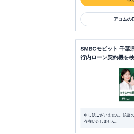
アコム
の
SMBCモビット 千
行内ローン契約機を
申し訳ございません。該当
存在いたしません。