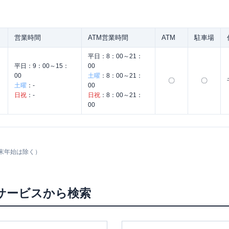
営業時間
ATM営業時間
ATM
駐車場
平日：
8：00～21：
平日：
9：00～15：
00
00
土曜
：
8：00～21：
〇
〇
土曜
：
-
00
日祝
：
-
日祝
：
8：00～21：
00
末年始は除く）
サービスから検索