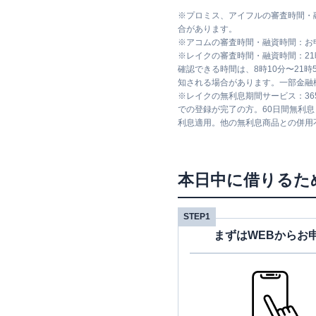
※
プロミス、アイフルの審査時間・
合があります。
※
アコムの審査時間・融資時間：お
※
レイクの審査時間・融資時間：2
確認できる時間は、8時10分〜21
知される場合があります。一部金融
※
レイクの無利息期間サービス：36
での登録が完了の方。60日間無利
利息適用。他の無利息商品との併用
本日中に借りるた
STEP1
まずはWEBからお