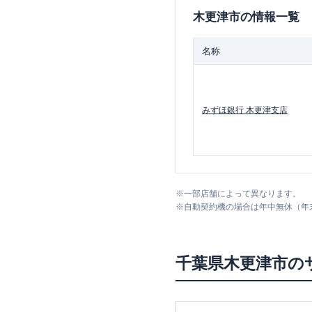
木更津市
の情報一覧
名称
みずほ銀行
木更津支店
※
一部店舗によって異なります。
※
自動契約機の場合は年中無休（年
千葉県
木更津市
の