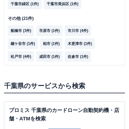
千葉市緑区
(
1
件)
千葉市美浜区
(
1
件)
その他
(
21
件)
船橋市
(
3
件)
市原市
(
1
件)
市川市
(
4
件)
鎌ケ谷市
(
1
件)
柏市
(
1
件)
木更津市
(
1
件)
松戸市
(
4
件)
成田市
(
1
件)
佐倉市
(
1
件)
浦安市
(
1
件)
八千代市
(
3
件)
千葉県
のサービスから検索
プロミス 千葉県のカードローン自動契約機・店
舗・ATMを検索