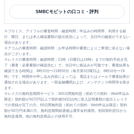
SMBCモビット
の口コミ・評判
※
プロミス、アイフルの審査時間・融資時間：申込みの時間帯、利用する銀
行、曜日、または本人確認書類の提出状況によって、当日中の融資ができない
場合があります。
※
アコムの審査時間・融資時間：お申込時間や審査によりご希望に添えない場
合がございます。
※
レイクの審査時間・融資時間：21時（日曜日は18時）までの契約手続き完
了（審査・必要書類の確認含む）で、当日中に振込みが可能です。審査結果を
確認できる時間は、8時10分〜21時50分（毎月第3日曜日は、8時10分〜19
時）です。時間外や申し込み内容によっては、電話またはメールで審査結果が
通知される場合があります。一部金融機関および、メンテナンス時間等を除き
ます。
※
レイクの無利息期間サービス：365日間無利息（初めての契約・Web申込み
限定）契約額が50万円以上で契約後59日以内に収入証明書類の提出とレイク
での登録が完了の方。60日間無利息（初めての契約・Web申込み限定）契約
額が50万円未満の方。無利息期間経過後は通常金利適用。初回契約翌日から
無利息適用。他の無利息商品との併用不可。