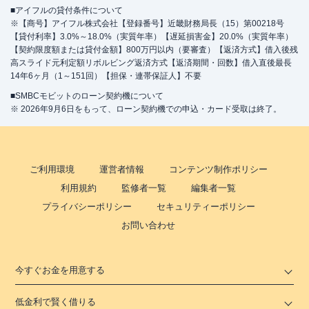
■アイフルの貸付条件について
※【商号】アイフル株式会社【登録番号】近畿財務局長（15）第00218号
【貸付利率】3.0%～18.0%（実質年率）【遅延損害金】20.0%（実質年率）
【契約限度額または貸付金額】800万円以内（要審査）【返済方式】借入後残
高スライド元利定額リボルビング返済方式【返済期間・回数】借入直後最長
14年6ヶ月（1～151回）【担保・連帯保証人】不要
■SMBCモビットのローン契約機について
※ 2026年9月6日をもって、ローン契約機での申込・カード受取は終了。
ご利用環境
運営者情報
コンテンツ制作ポリシー
利用規約
監修者一覧
編集者一覧
プライバシーポリシー
セキュリティーポリシー
お問い合わせ
今すぐお金を用意する
低金利で賢く借りる