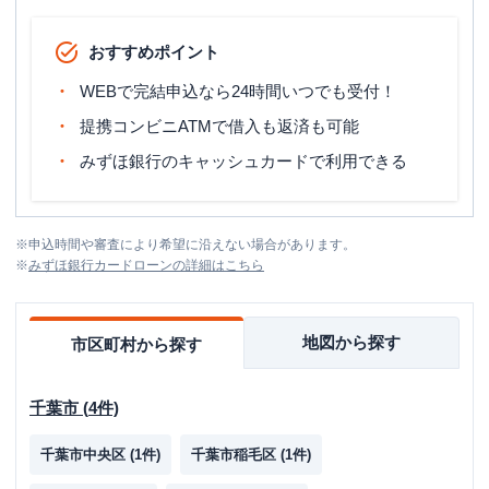
おすすめポイント
WEBで完結申込なら24時間いつでも受付！
提携コンビニATMで借入も返済も可能
みずほ銀行のキャッシュカードで利用できる
※
申込時間や審査により希望に沿えない場合があります。
※
みずほ銀行カードローン
の詳細はこちら
地図から探す
市区町村から探す
千葉市
(
4
件)
千葉市中央区
(
1
件)
千葉市稲毛区
(
1
件)