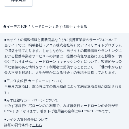
イーデスTOP
カードローン
みずほ銀行
千葉県
■当サイトの掲載情報と掲載商品ならびに提携事業者のサービスについて
当サイトでは、掲載各社（アコム株式会社等）のアフィリエイトプログラム
で収益を得ております。しかしながら、当サイトの掲載情報やランキングに
おける提携事業者サービスへの評価は、提携の有無や金銭による影響を一切
受けておりません。カードローン（キャッシング）について、客観的かつ公
平な価値のある情報をサイト利用者に提供することにより、「世の中からお
金の不安を解消し、人生が豊かになる社会」の実現を目指しております。
■三井住友銀行 カードローンについて
※毎月の返済は、返済時点での借入残高によって約定返済金額が設定されま
す。
■みずほ銀行カードローンについて
※みずほ銀行住宅ローンのご利用で、みずほ銀行カードローンの金利が年
0.5%引き下がります。引き下げ適用後の金利は年1.5%~13.5%です。
■レイクの貸付条件について
詳細の貸付条件は
こちら