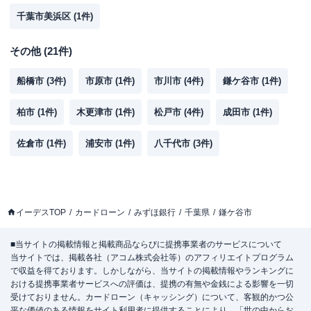
千葉市美浜区
(
1
件)
その他
(
21
件)
船橋市
(
3
件)
市原市
(
1
件)
市川市
(
4
件)
鎌ケ谷市
(
1
件)
柏市
(
1
件)
木更津市
(
1
件)
松戸市
(
4
件)
成田市
(
1
件)
佐倉市
(
1
件)
浦安市
(
1
件)
八千代市
(
3
件)
イーデスTOP
カードローン
みずほ銀行
千葉県
鎌ケ谷市
■当サイトの掲載情報と掲載商品ならびに提携事業者のサービスについて
当サイトでは、掲載各社（アコム株式会社等）のアフィリエイトプログラム
で収益を得ております。しかしながら、当サイトの掲載情報やランキングに
おける提携事業者サービスへの評価は、提携の有無や金銭による影響を一切
受けておりません。カードローン（キャッシング）について、客観的かつ公
平な価値のある情報をサイト利用者に提供することにより、「世の中からお