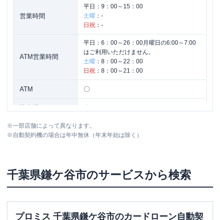
平日：
9：00～15：00
営業時間
土曜
：
-
日祝
：
-
平日：
6：00～26：00月曜日の6:00～7:00
はご利用いただけません。
ATM営業時間
土曜
：
8：00～22：00
日祝
：
8：00～21：00
ATM
〇
駐車場
〇
※
一部店舗によって異なります。
住所
千葉県鎌ケ谷市道野辺中央2-8-1
※
自動契約機の場合は年中無休（年末年始は除く）
千葉県
鎌ケ谷市
のサービスから検索
プロミス 千葉県鎌ケ谷市のカードローン自動契