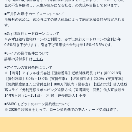
金の不安を解消し、人生が豊かになる社会」の実現を目指しております。
■三井住友銀行 カードローンについて
※毎月の返済は、返済時点での借入残高によって約定返済金額が設定されま
す。
■みずほ銀行カードローンについて
※みずほ銀行住宅ローンのご利用で、みずほ銀行カードローンの金利が年
0.5%引き下がります。引き下げ適用後の金利は年1.5%~13.5%です。
■レイクの貸付条件について
詳細の貸付条件は
こちら
■アイフルの貸付条件について
※【商号】アイフル株式会社【登録番号】近畿財務局長（15）第00218号
【貸付利率】3.0%～18.0%（実質年率）【遅延損害金】20.0%（実質年率）
【契約限度額または貸付金額】800万円以内（要審査）【返済方式】借入後残
高スライド元利定額リボルビング返済方式【返済期間・回数】借入直後最長
14年6ヶ月（1～151回）【担保・連帯保証人】不要
■SMBCモビットのローン契約機について
※ 2026年9月6日をもって、ローン契約機での申込・カード受取は終了。