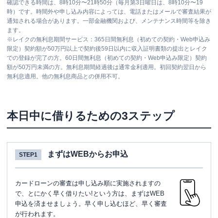
確認できる時間は、8時10分〜21時50分（毎月第3日曜日は、8時10分〜19
時）です。時間外や申し込み内容によっては、電話またはメールで審査結果が
通知される場合があります。一部金融機関および、メンテナンス時間等を除き
ます。
※
レイクの無利息期間サービス：365日間無利息（初めての契約・Web申込み
限定）契約額が50万円以上で契約後59日以内に収入証明書類の提出とレイク
での登録が完了の方。60日間無利息（初めての契約・Web申込み限定）契約
額が50万円未満の方。無利息期間経過後は通常金利適用。初回契約翌日から
無利息適用。他の無利息商品との併用不可。
本日中に借りるための3ステップ
まずはWEBからお申込
STEP1
カードローンの審査は申し込み順に実施されますの
で、とにかく早く借りたい!という方は、まずはWEB
申込を済ませましょう。早く申し込むほど、早く審査
が行われます。