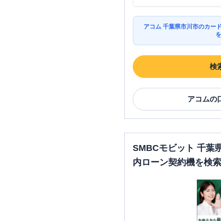
アコム 千葉県市川市のカー
検
アコム
の
SMBCモビット 千
内ローン契約機を検