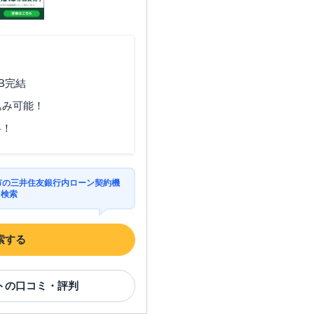
B完結
込み可能！
料！
川市の三井住友銀行内ローン契約機
を検索
索する
ト
の口コミ・評判