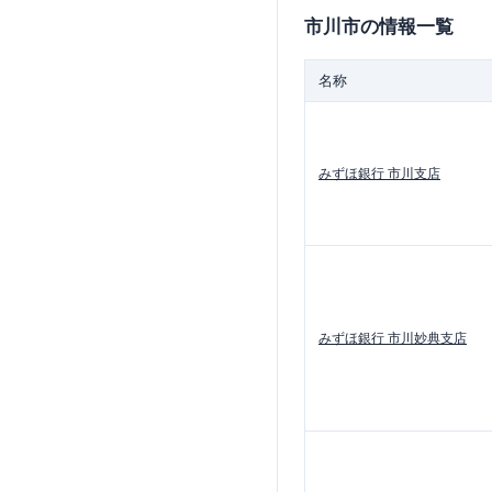
市川市
の情報一覧
名称
みずほ銀行
市川支店
みずほ銀行
市川妙典支店