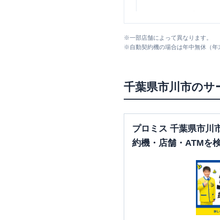
みずほ銀行
行徳支店
※
一部店舗によって異なります。
※
自動契約機の場合は年中無休（年
千葉県
市川市
のサ
みずほ銀行
本八幡支店
プロミス 千葉県市川
約機・店舗・ATMを