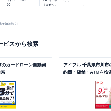
平日：
9：00～15：
7:00はご利用いただ
00
けません。
〇
〇
土曜
：
-
土曜
：
8：00～22：
日祝
：
-
00
日祝
：
8：00～21：
00
末年始は除く）
平日：
6：00～26：
00月曜日の6:00～
平日：
9：00～15：
7:00はご利用いただ
ービスから検索
00
けません。
〇
〇
土曜
：
-
土曜
：
8：00～22：
日祝
：
-
00
日祝
：
8：00～21：
市のカードローン自動契
アイフル 千葉県市川市
00
検索
約機・店舗・ATMを検