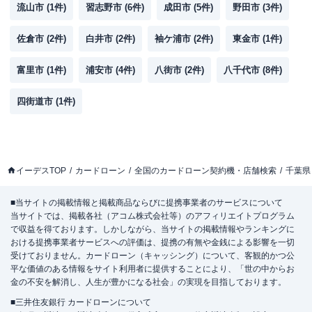
流山市
(
1
件)
習志野市
(
6
件)
成田市
(
5
件)
野田市
(
3
件)
佐倉市
(
2
件)
白井市
(
2
件)
袖ケ浦市
(
2
件)
東金市
(
1
件)
富里市
(
1
件)
浦安市
(
4
件)
八街市
(
2
件)
八千代市
(
8
件)
四街道市
(
1
件)
イーデスTOP
カードローン
全国のカードローン契約機・店舗検索
千葉県
■当サイトの掲載情報と掲載商品ならびに提携事業者のサービスについて
当サイトでは、掲載各社（アコム株式会社等）のアフィリエイトプログラム
で収益を得ております。しかしながら、当サイトの掲載情報やランキングに
おける提携事業者サービスへの評価は、提携の有無や金銭による影響を一切
受けておりません。カードローン（キャッシング）について、客観的かつ公
平な価値のある情報をサイト利用者に提供することにより、「世の中からお
金の不安を解消し、人生が豊かになる社会」の実現を目指しております。
■三井住友銀行 カードローンについて