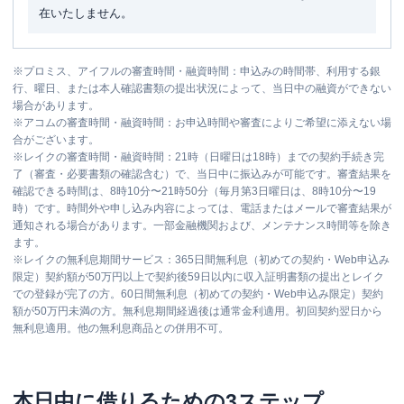
在いたしません。
※
プロミス、アイフルの審査時間・融資時間：申込みの時間帯、利用する銀
行、曜日、または本人確認書類の提出状況によって、当日中の融資ができない
場合があります。
※
アコムの審査時間・融資時間：お申込時間や審査によりご希望に添えない場
合がございます。
※
レイクの審査時間・融資時間：21時（日曜日は18時）までの契約手続き完
了（審査・必要書類の確認含む）で、当日中に振込みが可能です。審査結果を
確認できる時間は、8時10分〜21時50分（毎月第3日曜日は、8時10分〜19
時）です。時間外や申し込み内容によっては、電話またはメールで審査結果が
通知される場合があります。一部金融機関および、メンテナンス時間等を除き
ます。
※
レイクの無利息期間サービス：365日間無利息（初めての契約・Web申込み
限定）契約額が50万円以上で契約後59日以内に収入証明書類の提出とレイク
での登録が完了の方。60日間無利息（初めての契約・Web申込み限定）契約
額が50万円未満の方。無利息期間経過後は通常金利適用。初回契約翌日から
無利息適用。他の無利息商品との併用不可。
本日中に借りるための3ステップ