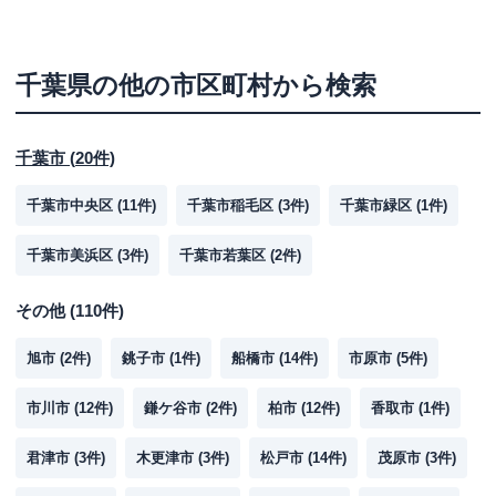
千葉県
の他の市区町村から検索
千葉市
(
20
件)
千葉市中央区
(
11
件)
千葉市稲毛区
(
3
件)
千葉市緑区
(
1
件)
千葉市美浜区
(
3
件)
千葉市若葉区
(
2
件)
その他
(
110
件)
旭市
(
2
件)
銚子市
(
1
件)
船橋市
(
14
件)
市原市
(
5
件)
市川市
(
12
件)
鎌ケ谷市
(
2
件)
柏市
(
12
件)
香取市
(
1
件)
君津市
(
3
件)
木更津市
(
3
件)
松戸市
(
14
件)
茂原市
(
3
件)