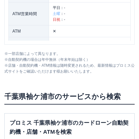
平日：
-
ATM営業時間
土曜
：
-
日祝
：
-
ATM
✕
駐車場
〇
※
一部店舗によって異なります。
千葉県袖ケ浦市神納１－１９－３ グロ
住所
※
自動契約機の場合は年中無休（年末年始は除く）
ーバル・ヴィレッジ１F
※
店舗・自動契約機・ATM情報は随時変更されるため、最新情報はプロミス公
式サイトをご確認いただけます様お願いいたします。
レイク
【2026/5/7閉店】１６号袖ヶ浦（自
名称
動契約コーナー）
千葉県
袖ケ浦市
のサービスから検索
平日：
9:00-21:00
営業時間
土曜
：
9:00-21:00
日祝
：
9:00-19:00（祝日は21:00まで営業）
平日：
-
プロミス 千葉県袖ケ浦市のカードローン自動契
ATM営業時間
土曜
：
-
約機・店舗・ATMを検索
日祝
：
-