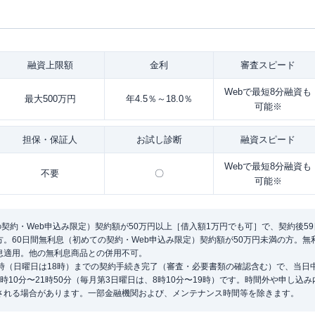
融資
上限額
金利
審査
スピード
Webで最短8分融資も
最大500万円
年4.5％～18.0％
可能※
担保・
保証人
お試し
診断
融資
スピード
Webで最短8分融資も
不要
〇
可能※
の契約・Web申込み限定）契約額が50万円以上［借入額1万円でも可］で、契約後5
。60日間無利息（初めての契約・Web申込み限定）契約額が50万円未満の方。
息適用。他の無利息商品との併用不可。
1時（日曜日は18時）までの契約手続き完了（審査・必要書類の確認含む）で、当日
時10分〜21時50分（毎月第3日曜日は、8時10分〜19時）です。時間外や申し込
される場合があります。一部金融機関および、メンテナンス時間等を除きます。