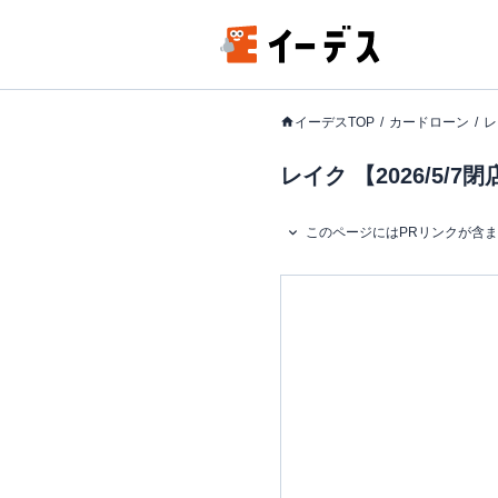
イーデスTOP
カードローン
レ
レイク 【2026/5
このページにはPRリンクが含