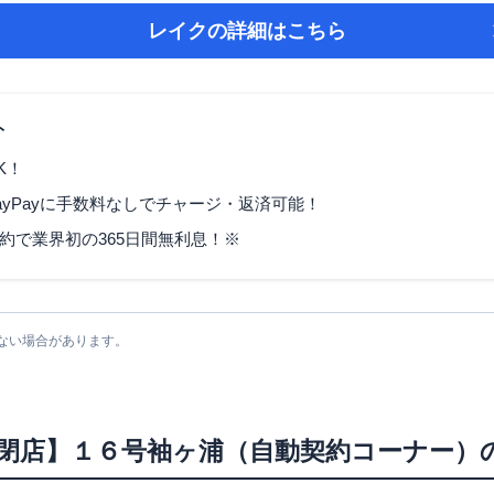
レイク
の詳細はこちら
ト
K！
ayPayに手数料なしでチャージ・返済可能！
契約で業界初の365日間無利息！※
ない場合があります。
/5/7閉店】１６号袖ヶ浦（自動契約コーナー）