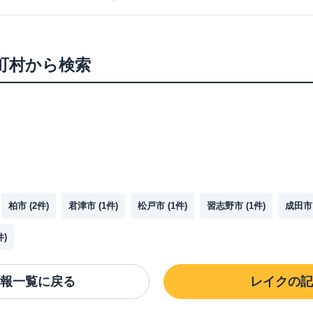
町村から検索
柏市
(
2
件)
君津市
(
1
件)
松戸市
(
1
件)
習志野市
(
1
件)
成田市
件)
報一覧に戻る
レイク
の記