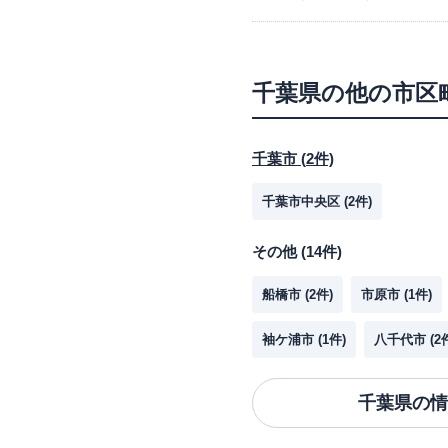
千葉県
の他の市区
千葉市
(
2
件)
千葉市中央区
(
2
件)
その他
(
14
件)
船橋市
(
2
件)
市原市
(
1
件)
袖ケ浦市
(
1
件)
八千代市
(
2
千葉県
の情