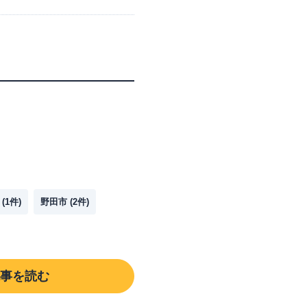
(
1
件)
野田市
(
2
件)
事を読む