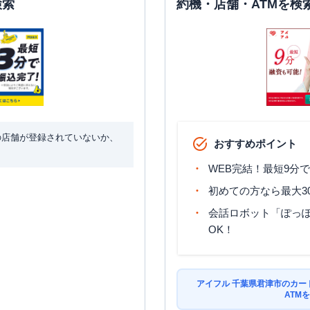
検索
約機・店舗・ATMを検
の店舗が登録されていないか、
おすすめポイント
WEB完結！最短9分
初めての方なら最大3
会話ロボット「ぽっぽ
OK！
アイフル 千葉県君津市のカー
ATM