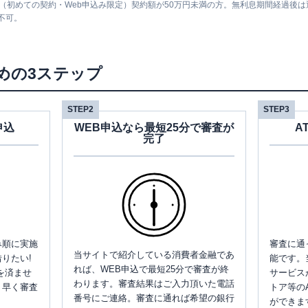
息（初めての契約・Web申込み限定）契約額が50万円未満の方。無利息期間経過後
不可。
めの3ステップ
STEP2
STEP3
申込
WEB申込なら最短25分で審査が
A
完了
み順に実施
審査に通
当サイトで紹介している消費者金融であ
りたい!
能です。
れば、WEB申込で最短25分で審査が終
を済ませ
サービス
わります。審査結果はご入力頂いた電話
、早く審査
トア等の
番号にご連絡。審査に通れば希望の銀行
ができま