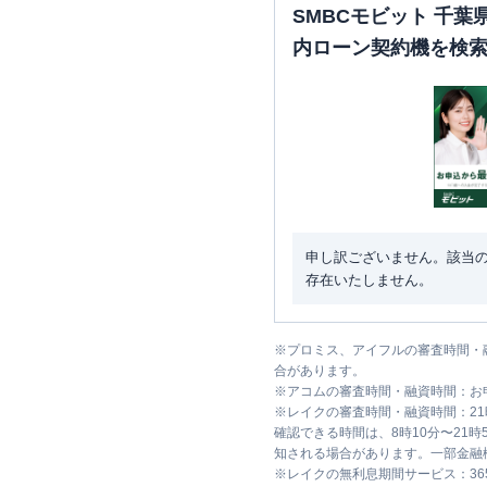
SMBCモビット 千
内ローン契約機を検
申し訳ございません。該当
存在いたしません。
※
プロミス、アイフルの審査時間・
合があります。
※
アコムの審査時間・融資時間：お
※
レイクの審査時間・融資時間：2
確認できる時間は、8時10分〜21
知される場合があります。一部金融
※
レイクの無利息期間サービス：36