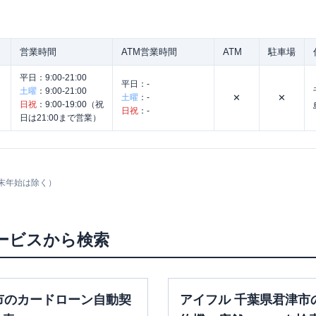
営業時間
ATM営業時間
ATM
駐車場
平日：
9:00-21:00
平日：
-
土曜
：
9:00-21:00
土曜
：
-
✕
✕
日祝
：
9:00-19:00（祝
日祝
：
-
日は21:00まで営業）
末年始は除く）
ービスから検索
市のカードローン自動契
アイフル 千葉県君津市