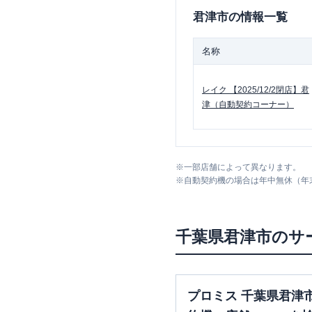
君津市
の情報一覧
名称
レイク
【2025/12/2閉店】君
津（自動契約コーナー）
※
一部店舗によって異なります。
※
自動契約機の場合は年中無休（年
千葉県
君津市
のサ
プロミス 千葉県君津