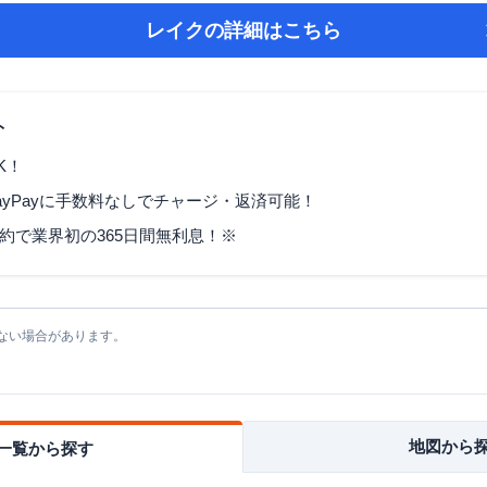
レイク
の詳細はこちら
ト
K！
ayPayに手数料なしでチャージ・返済可能！
契約で業界初の365日間無利息！※
ない場合があります。
地図から
一覧から探す