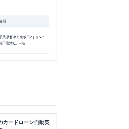
住所
千葉県君津市東坂田2丁目5-7
島田君津ビル2階
のカードローン自動契