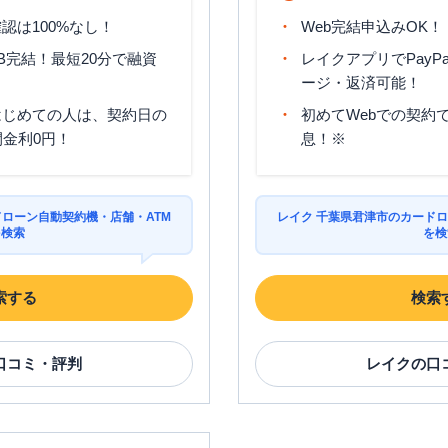
認は100%なし！
Web完結申込みOK！
B完結！最短20分で融資
レイクアプリでPayP
ージ・返済可能！
はじめての人は、契約日の
初めてWebでの契約で
間金利0円！
息！※
ドローン自動契約機・店舗・ATM
レイク 千葉県君津市のカードロ
を検索
を検
索する
検索
口コミ・評判
レイク
の口