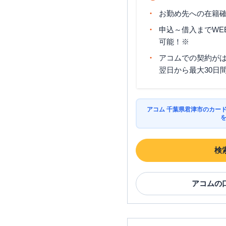
お勤め先への在籍確
申込～借入までWE
可能！※
アコムでの契約が
翌日から最大30日
アコム 千葉県君津市のカー
検
アコム
の