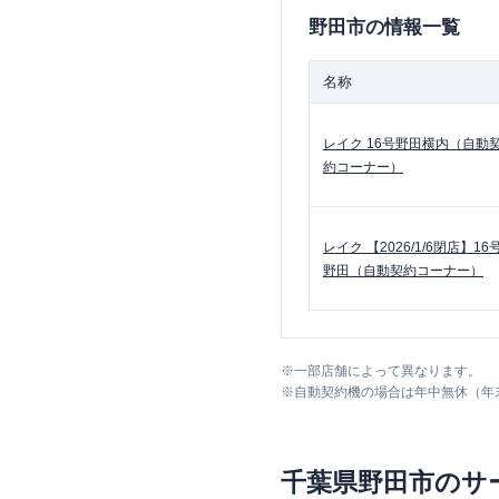
野田市
の情報一覧
名称
レイク
16号野田横内（自動
約コーナー）
レイク
【2026/1/6閉店】16
野田（自動契約コーナー）
※
一部店舗によって異なります。
※
自動契約機の場合は年中無休（年
千葉県
野田市
のサ