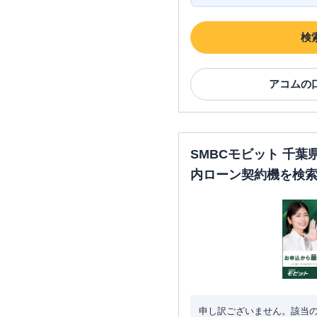
検
アコム
の
SMBCモビット 千
内ローン契約機を検
申し訳ございません。該当