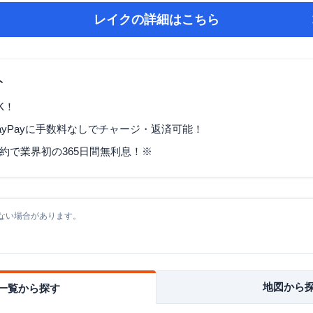
レイク
の詳細はこちら
ト
K！
ayPayに手数料なしでチャージ・返済可能！
契約で業界初の365日間無利息！※
ない場合があります。
地図から
一覧から探す