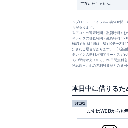
存在いたしません。
※
プロミス、アイフルの審査時間・
合があります。
※
アコムの審査時間・融資時間：お
※
レイクの審査時間・融資時間：2
確認できる時間は、8時10分〜21
知される場合があります。一部金融
※
レイクの無利息期間サービス：36
での登録が完了の方。60日間無利
利息適用。他の無利息商品との併用
本日中に借りるた
STEP1
まずはWEBからお