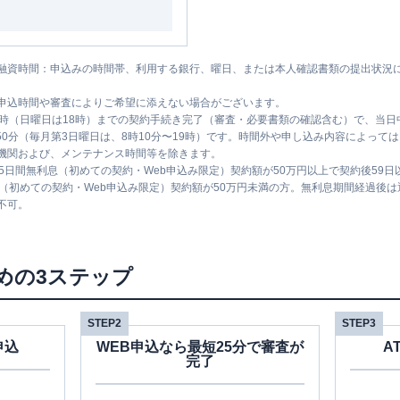
融資時間：申込みの時間帯、利用する銀行、曜日、または本人確認書類の提出状況
申込時間や審査によりご希望に添えない場合がございます。
1時（日曜日は18時）までの契約手続き完了（審査・必要書類の確認含む）で、当
時50分（毎月第3日曜日は、8時10分〜19時）です。時間外や申し込み内容によっ
機関および、メンテナンス時間等を除きます。
5日間無利息（初めての契約・Web申込み限定）契約額が50万円以上で契約後59
息（初めての契約・Web申込み限定）契約額が50万円未満の方。無利息期間経過後
不可。
めの3ステップ
STEP2
STEP3
申込
WEB申込なら最短25分で審査が
A
完了