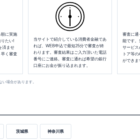
み順に実施
審査に通
当サイトで紹介している消費者金融であ
りたい!
能です。
れば、WEB申込で最短25分で審査が終
を済ませ
サービス
わります。審査結果はご入力頂いた電話
、早く審査
トア等の
番号にご連絡。審査に通れば希望の銀行
ができま
口座にお金が振り込まれます。
ない場合があります。
茨城県
神奈川県