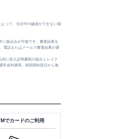
によって、当日中の融資ができない場
日中に振込みが可能です。審査結果を
ては、電話またはメールで審査結果が通
日以内に収入証明書類の提出とレイク
は通常金利適用。初回契約翌日から無
TMでカードのご利用