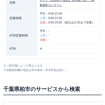
レイク
【2026/7/7閉店】16号柏十余二（自
名称
動契約コーナー）
平日：
9:00-21:00
営業時間
土曜
：
9:00-21:00
日祝
：
9:00-19:00（祝日は21:00まで営業）
平日：
-
ATM営業時間
土曜
：
-
日祝
：
-
ATM
✕
駐車場
〇
※
一部店舗によって異なります。
住所
千葉県柏市十余二254番地103
※
自動契約機の場合は年中無休（年末年始は除く）
名称
レイク
柏西口（自動契約コーナー）
千葉県
柏市
のサービスから検索
平日：
9:00-21:00
営業時間
土曜
：
9:00-21:00
日祝
：
9:00-19:00（祝日は21:00まで営業）