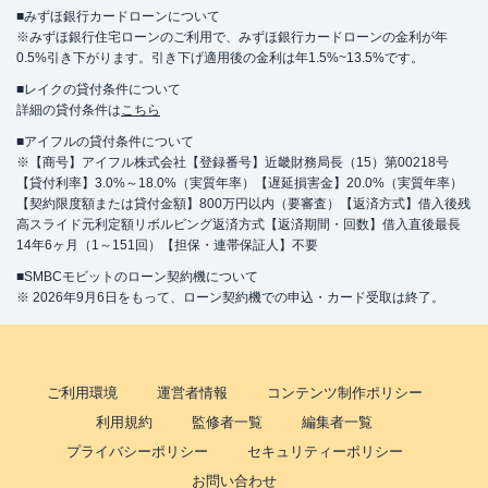
■みずほ銀行カードローンについて
※みずほ銀行住宅ローンのご利用で、みずほ銀行カードローンの金利が年
0.5%引き下がります。引き下げ適用後の金利は年1.5%~13.5%です。
■レイクの貸付条件について
詳細の貸付条件は
こちら
■アイフルの貸付条件について
※【商号】アイフル株式会社【登録番号】近畿財務局長（15）第00218号
【貸付利率】3.0%～18.0%（実質年率）【遅延損害金】20.0%（実質年率）
【契約限度額または貸付金額】800万円以内（要審査）【返済方式】借入後残
高スライド元利定額リボルビング返済方式【返済期間・回数】借入直後最長
14年6ヶ月（1～151回）【担保・連帯保証人】不要
■SMBCモビットのローン契約機について
※ 2026年9月6日をもって、ローン契約機での申込・カード受取は終了。
ご利用環境
運営者情報
コンテンツ制作ポリシー
利用規約
監修者一覧
編集者一覧
プライバシーポリシー
セキュリティーポリシー
お問い合わせ