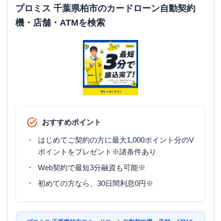
平日：
-
プロミス 千葉県柏市のカードローン自動契約
ATM営業時間
土曜
：
-
機・店舗・ATMを検索
日祝
：
-
ATM
✕
駐車場
✕
住所
千葉県柏市旭町1丁目1-1 Ｋ＆Ｋビル4階
おすすめポイント
はじめてご契約の方に最大1,000ポイント分のV
ポイントをプレゼント※諸条件あり
Web契約で最短3分融資も可能※
初めての方なら、30日間利息0円※