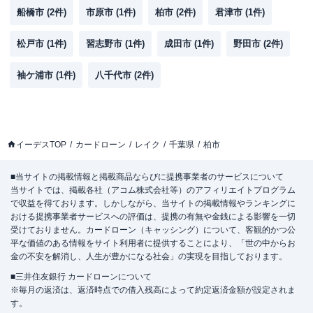
船橋市
(
2
件)
市原市
(
1
件)
柏市
(
2
件)
君津市
(
1
件)
松戸市
(
1
件)
習志野市
(
1
件)
成田市
(
1
件)
野田市
(
2
件)
袖ケ浦市
(
1
件)
八千代市
(
2
件)
イーデスTOP
カードローン
レイク
千葉県
柏市
■当サイトの掲載情報と掲載商品ならびに提携事業者のサービスについて
当サイトでは、掲載各社（アコム株式会社等）のアフィリエイトプログラム
で収益を得ております。しかしながら、当サイトの掲載情報やランキングに
おける提携事業者サービスへの評価は、提携の有無や金銭による影響を一切
受けておりません。カードローン（キャッシング）について、客観的かつ公
平な価値のある情報をサイト利用者に提供することにより、「世の中からお
金の不安を解消し、人生が豊かになる社会」の実現を目指しております。
■三井住友銀行 カードローンについて
※毎月の返済は、返済時点での借入残高によって約定返済金額が設定されま
す。