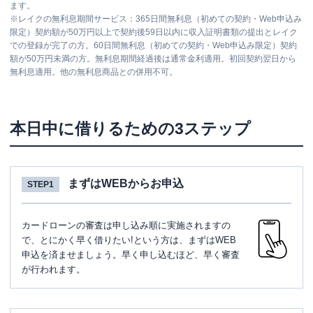
ます。
※
レイクの無利息期間サービス：365日間無利息（初めての契約・Web申込み
限定）契約額が50万円以上で契約後59日以内に収入証明書類の提出とレイク
での登録が完了の方。60日間無利息（初めての契約・Web申込み限定）契約
額が50万円未満の方。無利息期間経過後は通常金利適用。初回契約翌日から
無利息適用。他の無利息商品との併用不可。
本日中に借りるための3ステップ
まずはWEBからお申込
STEP1
カードローンの審査は申し込み順に実施されますの
で、とにかく早く借りたい!という方は、まずはWEB
申込を済ませましょう。早く申し込むほど、早く審査
が行われます。