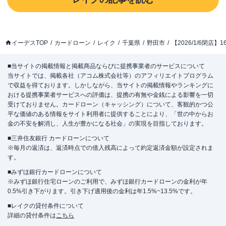
イーデスTOP
カードローン
レイク
千葉県
野田市
【2026/1/6閉
■当サイトの掲載情報と掲載商品ならびに提携事業者のサービスについて
当サイトでは、掲載各社（アコム株式会社等）のアフィリエイトプログラム
で収益を得ております。しかしながら、当サイトの掲載情報やランキングに
おける提携事業者サービスへの評価は、提携の有無や金銭による影響を一切
受けておりません。カードローン（キャッシング）について、客観的かつ公
平な価値のある情報をサイト利用者に提供することにより、「世の中からお
金の不安を解消し、人生が豊かになる社会」の実現を目指しております。
■三井住友銀行 カードローンについて
※毎月の返済は、返済時点での借入残高によって約定返済金額が設定されま
す。
■みずほ銀行カードローンについて
※みずほ銀行住宅ローンのご利用で、みずほ銀行カードローンの金利が年
0.5%引き下がります。引き下げ適用後の金利は年1.5%~13.5%です。
■レイクの貸付条件について
詳細の貸付条件は
こちら