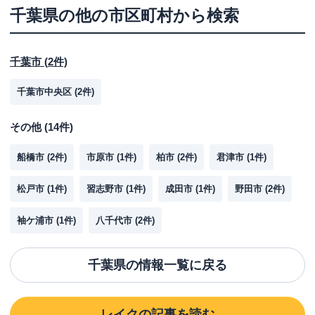
千葉県
の他の市区町村から検索
千葉市
(
2
件)
千葉市中央区
(
2
件)
その他
(
14
件)
船橋市
(
2
件)
市原市
(
1
件)
柏市
(
2
件)
君津市
(
1
件)
松戸市
(
1
件)
習志野市
(
1
件)
成田市
(
1
件)
野田市
(
2
件)
袖ケ浦市
(
1
件)
八千代市
(
2
件)
千葉県
の情報一覧に戻る
レイク
の記事を読む