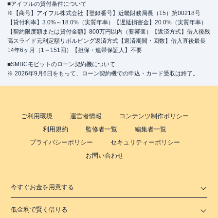
■アイフルの貸付条件について
※【商号】アイフル株式会社【登録番号】近畿財務局長（15）第00218号
【貸付利率】3.0%～18.0%（実質年率）【遅延損害金】20.0%（実質年率）
【契約限度額または貸付金額】800万円以内（要審査）【返済方式】借入後残
高スライド元利定額リボルビング返済方式【返済期間・回数】借入直後最長
14年6ヶ月（1～151回）【担保・連帯保証人】不要
■SMBCモビットのローン契約機について
※ 2026年9月6日をもって、ローン契約機での申込・カード受取は終了。
ご利用環境
運営者情報
コンテンツ制作ポリシー
利用規約
監修者一覧
編集者一覧
プライバシーポリシー
セキュリティーポリシー
お問い合わせ
今すぐお金を用意する
低金利で賢く借りる