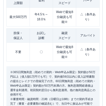
金利
パート
上限額
スピード
Webで最短8
年4.5％～
△（条件あ
最大500万円
分融資も可
18.0％
り）
能※
担保・
お試し
融資
アルバイト
保証人
診断
スピード
Webで最短8
△（条件あ
不要
〇
分融資も可
り）
能※
※365日間無利息（初めての契約・Web申込み限定）契約額が50万
円以上［借入額1万円でも可］で、契約後59日以内に収入証明書類
の提出とレイクでの登録完了の方。60日間無利息（初めての契約・
Web申込み限定）契約額が50万円未満の方。無利息期間経過後は
通常金利適用。初回契約翌日から無利息適用。他の無利息商品との
併用不可。
※審査時間・融資時間：21時（日曜日は18時）までの契約手続き
完了（審査・必要書類の確認含む）で、当日中に振込みが可能で