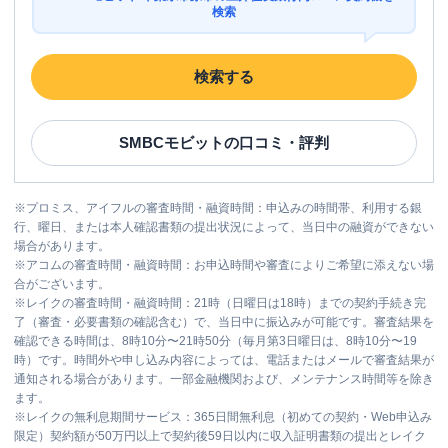
検索
検索する
SMBCモビット
の口コミ・評判
※
プロミス、アイフルの審査時間・融資時間：申込みの時間帯、利用する銀
行、曜日、または本人確認書類の提出状況によって、当日中の融資ができない
場合があります。
※
アコムの審査時間・融資時間：お申込時間や審査によりご希望に添えない場
合がございます。
※
レイクの審査時間・融資時間：21時（日曜日は18時）までの契約手続き完
了（審査・必要書類の確認含む）で、当日中に振込みが可能です。審査結果を
確認できる時間は、8時10分〜21時50分（毎月第3日曜日は、8時10分〜19
時）です。時間外や申し込み内容によっては、電話またはメールで審査結果が
通知される場合があります。一部金融機関および、メンテナンス時間等を除き
ます。
※
レイクの無利息期間サービス：365日間無利息（初めての契約・Web申込み
限定）契約額が50万円以上で契約後59日以内に収入証明書類の提出とレイク