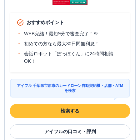
名称
みずほ銀行
五井支店
おすすめポイント
平日：
9：00～15：00
営業時間
土曜
：
-
WEB完結！最短9分で審査完了！※
日祝
：
-
初めての方なら最大30日間無利息！
平日：
6：00～26：00月曜日の6:00～7:00
会話ロボット「ぽっぽくん」に24時間相談
はご利用いただけません。
ATM営業時間
土曜
：
8：00～22：00
OK！
日祝
：
8：00～21：00
ATM
〇
アイフル 千葉県市原市のカードローン自動契約機・店舗・ATM
駐車場
〇
を検索
住所
千葉県市原市五井中央西1-2-5
検索する
名称
アコム
市原白金通りむじんくんコーナー
アイフル
の口コミ・評判
平日：
09:00-21:00
営業時間
土曜
：
09:00-21:00