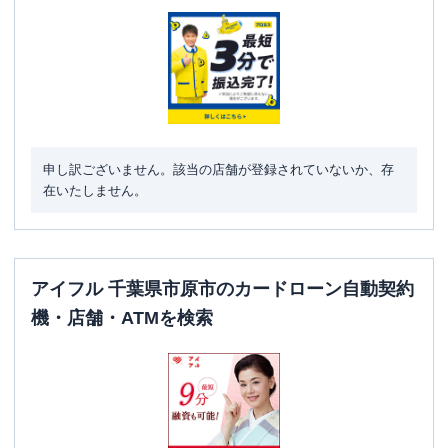
駐車場
✕
住所
千葉県市原市五井中央西2-8-26
アイフル
【2026/1/15閉店】２９７号市原バ
名称
イパス店 無人契約コーナー
申し訳ございません。該当の店舗が登録されていないか、存
平日：
09:00-21:00
在いたしません。
営業時間
土曜
：
09:00-21:00
日祝
：
09:00-21:00
平日：
-
ATM営業時間
土曜
：
-
アイフル 千葉県市原市のカードローン自動契約
日祝
：
-
機・店舗・ATMを検索
ATM
✕
駐車場
〇
千葉県市原市五井西５丁目１番地５ １
住所
Ｆ