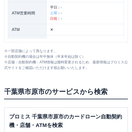
平日：
-
ATM営業時間
土曜
：
-
日祝
：
-
ATM
✕
駐車場
✕
※
一部店舗によって異なります。
千葉県市原市五井中央西2-8-14 折金ビル
住所
※
自動契約機の場合は年中無休（年末年始は除く）
1階
※
店舗・自動契約機・ATM情報は随時変更されるため、最新情報はプロミス公
式サイトをご確認いただけます様お願いいたします。
名称
SMBCモビット
三井住友銀行市原出張所
平日：
09:00-21:00
千葉県
市原市
のサービスから検索
営業時間
土曜
：
09:00-21:00
日祝
：
09:00-21:00
平日：
-
ATM営業時間
土曜
：
-
プロミス 千葉県市原市のカードローン自動契約
日祝
：
-
機・店舗・ATMを検索
ATM
✕