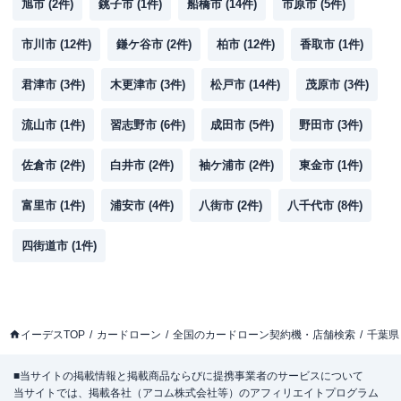
旭市
(
2
件)
銚子市
(
1
件)
船橋市
(
14
件)
市原市
(
5
件)
市川市
(
12
件)
鎌ケ谷市
(
2
件)
柏市
(
12
件)
香取市
(
1
件)
君津市
(
3
件)
木更津市
(
3
件)
松戸市
(
14
件)
茂原市
(
3
件)
流山市
(
1
件)
習志野市
(
6
件)
成田市
(
5
件)
野田市
(
3
件)
佐倉市
(
2
件)
白井市
(
2
件)
袖ケ浦市
(
2
件)
東金市
(
1
件)
富里市
(
1
件)
浦安市
(
4
件)
八街市
(
2
件)
八千代市
(
8
件)
四街道市
(
1
件)
イーデスTOP
カードローン
全国のカードローン契約機・店舗検索
千葉県
■当サイトの掲載情報と掲載商品ならびに提携事業者のサービスについて
当サイトでは、掲載各社（アコム株式会社等）のアフィリエイトプログラム