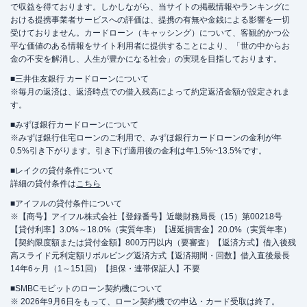
で収益を得ております。しかしながら、当サイトの掲載情報やランキングに
おける提携事業者サービスへの評価は、提携の有無や金銭による影響を一切
受けておりません。カードローン（キャッシング）について、客観的かつ公
平な価値のある情報をサイト利用者に提供することにより、「世の中からお
金の不安を解消し、人生が豊かになる社会」の実現を目指しております。
■三井住友銀行 カードローンについて
※毎月の返済は、返済時点での借入残高によって約定返済金額が設定されま
す。
■みずほ銀行カードローンについて
※みずほ銀行住宅ローンのご利用で、みずほ銀行カードローンの金利が年
0.5%引き下がります。引き下げ適用後の金利は年1.5%~13.5%です。
■レイクの貸付条件について
詳細の貸付条件は
こちら
■アイフルの貸付条件について
※【商号】アイフル株式会社【登録番号】近畿財務局長（15）第00218号
【貸付利率】3.0%～18.0%（実質年率）【遅延損害金】20.0%（実質年率）
【契約限度額または貸付金額】800万円以内（要審査）【返済方式】借入後残
高スライド元利定額リボルビング返済方式【返済期間・回数】借入直後最長
14年6ヶ月（1～151回）【担保・連帯保証人】不要
■SMBCモビットのローン契約機について
※ 2026年9月6日をもって、ローン契約機での申込・カード受取は終了。