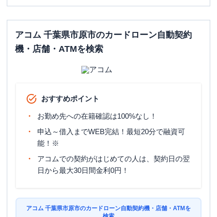
日祝
：
09:00-21:00
平日：
24時間
ATM営業時間
土曜
：
24時間
アコム 千葉県市原市のカードローン自動契約
日祝
：
24時間
機・店舗・ATMを検索
ATM
〇
駐車場
〇
千葉県市原市白金町２－１６ニューサン
おすすめポイント
住所
ライズ白金１Ｆ
お勤め先への在籍確認は100%なし！
申込～借入までWEB完結！最短20分で融資可
能！※
アコムでの契約がはじめての人は、契約日の翌
日から最大30日間金利0円！
アコム 千葉県市原市のカードローン自動契約機・店舗・ATMを
検索