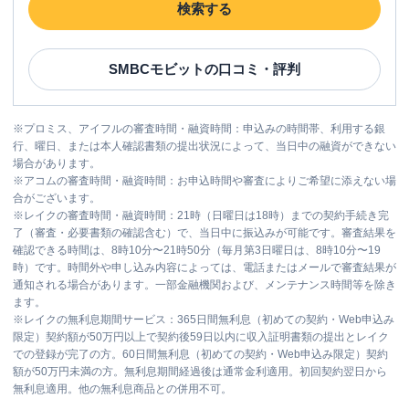
検索する
SMBCモビット
の口コミ・評判
※
プロミス、アイフルの審査時間・融資時間：申込みの時間帯、利用する銀
行、曜日、または本人確認書類の提出状況によって、当日中の融資ができない
場合があります。
※
アコムの審査時間・融資時間：お申込時間や審査によりご希望に添えない場
合がございます。
※
レイクの審査時間・融資時間：21時（日曜日は18時）までの契約手続き完
了（審査・必要書類の確認含む）で、当日中に振込みが可能です。審査結果を
確認できる時間は、8時10分〜21時50分（毎月第3日曜日は、8時10分〜19
時）です。時間外や申し込み内容によっては、電話またはメールで審査結果が
通知される場合があります。一部金融機関および、メンテナンス時間等を除き
ます。
※
レイクの無利息期間サービス：365日間無利息（初めての契約・Web申込み
限定）契約額が50万円以上で契約後59日以内に収入証明書類の提出とレイク
での登録が完了の方。60日間無利息（初めての契約・Web申込み限定）契約
額が50万円未満の方。無利息期間経過後は通常金利適用。初回契約翌日から
無利息適用。他の無利息商品との併用不可。