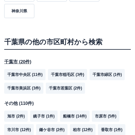
神奈川県
千葉県
の他の市区町村から検索
千葉市
(
20
件)
千葉市中央区
(
11
件)
千葉市稲毛区
(
3
件)
千葉市緑区
(
1
件)
千葉市美浜区
(
3
件)
千葉市若葉区
(
2
件)
その他
(
110
件)
旭市
(
2
件)
銚子市
(
1
件)
船橋市
(
14
件)
市原市
(
5
件)
市川市
(
12
件)
鎌ケ谷市
(
2
件)
柏市
(
12
件)
香取市
(
1
件)