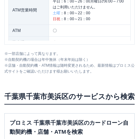
平日：
6：00～26：00月曜日の6:00～7:00
はご利用いただけません。
ATM営業時間
土曜
：
8：00～22：00
日祝
：
8：00～21：00
ATM
〇
駐車場
〇
※
一部店舗によって異なります。
住所
千葉県千葉市美浜区高洲1-21-1
※
自動契約機の場合は年中無休（年末年始は除く）
※
店舗・自動契約機・ATM情報は随時変更されるため、最新情報はプロミス公
式サイトをご確認いただけます様お願いいたします。
名称
三菱ＵＦＪ銀行
新稲毛支店
平日：
9：00～15：00
営業時間
土曜
：
-
千葉県
千葉市美浜区
のサービスから検索
日祝
：
-
平日：
7：00～24：00
ATM営業時間
土曜
：
7：00～24：00
日祝
：
7：00～24：00
プロミス 千葉県千葉市美浜区のカードローン自
ATM
〇
動契約機・店舗・ATMを検索