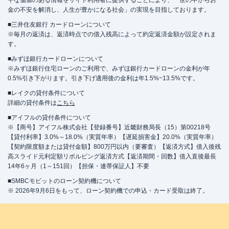
平な価値のある情報をサイト利用者に提供することにより、「世の中からお
金の不安を解消し、人生が豊かになる社会」の実現を目指しております。
■三井住友銀行 カードローンについて
※毎月の返済は、返済時点での借入残高によって約定返済金額が設定されま
す。
■みずほ銀行カードローンについて
※みずほ銀行住宅ローンのご利用で、みずほ銀行カードローンの金利が年
0.5%引き下がります。引き下げ適用後の金利は年1.5%~13.5%です。
■レイクの貸付条件について
詳細の貸付条件は
こちら
■アイフルの貸付条件について
※【商号】アイフル株式会社【登録番号】近畿財務局長（15）第00218号
【貸付利率】3.0%～18.0%（実質年率）【遅延損害金】20.0%（実質年率）
【契約限度額または貸付金額】800万円以内（要審査）【返済方式】借入後残
高スライド元利定額リボルビング返済方式【返済期間・回数】借入直後最長
14年6ヶ月（1～151回）【担保・連帯保証人】不要
■SMBCモビットのローン契約機について
※ 2026年9月6日をもって、ローン契約機での申込・カード受取は終了。