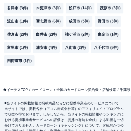
君津市
(
3
件)
木更津市
(
3
件)
松戸市
(
14
件)
茂原市
(
3
件)
流山市
(
1
件)
習志野市
(
6
件)
成田市
(
5
件)
野田市
(
3
件)
佐倉市
(
2
件)
白井市
(
2
件)
袖ケ浦市
(
2
件)
東金市
(
1
件)
富里市
(
1
件)
浦安市
(
4
件)
八街市
(
2
件)
八千代市
(
8
件)
四街道市
(
1
件)
イーデスTOP
カードローン
全国のカードローン契約機・店舗検索
千葉県
■当サイトの掲載情報と掲載商品ならびに提携事業者のサービスについて
当サイトでは、掲載各社（アコム株式会社等）のアフィリエイトプログラム
で収益を得ております。しかしながら、当サイトの掲載情報やランキングに
おける提携事業者サービスへの評価は、提携の有無や金銭による影響を一切
受けておりません。カードローン（キャッシング）について、客観的かつ公