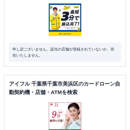
駐車場
〇
住所
千葉県千葉市美浜区高洲３－９－１
名称
SMBCモビット
三井住友銀行海浜幕張
平日：
09:00-21:00
営業時間
土曜
：
09:00-21:00
申し訳ございません。該当の店舗が登録されていないか、存
日祝
：
09:00-21:00
在いたしません。
平日：
-
ATM営業時間
土曜
：
-
日祝
：
-
アイフル 千葉県千葉市美浜区のカードローン自
ATM
✕
動契約機・店舗・ATMを検索
駐車場
✕
住所
千葉県千葉市美浜区中瀬2-6-1