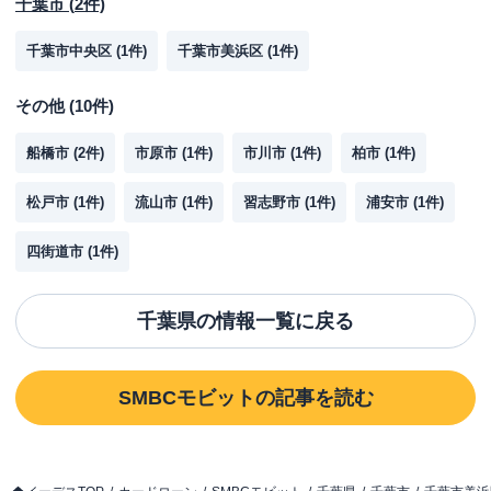
千葉市
(
2
件)
千葉市中央区
(
1
件)
千葉市美浜区
(
1
件)
その他
(
10
件)
船橋市
(
2
件)
市原市
(
1
件)
市川市
(
1
件)
柏市
(
1
件)
松戸市
(
1
件)
流山市
(
1
件)
習志野市
(
1
件)
浦安市
(
1
件)
四街道市
(
1
件)
千葉県
の情報一覧に戻る
SMBCモビット
の記事を読む