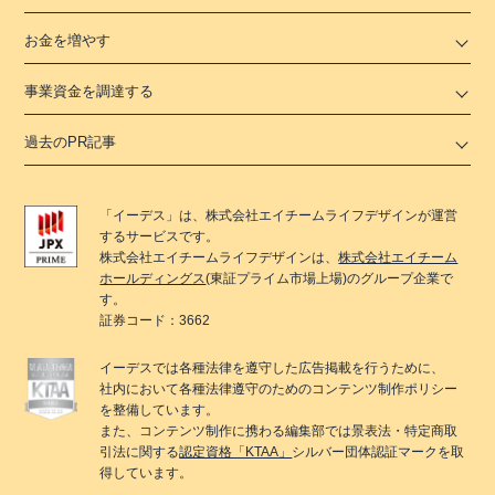
お金を増やす
事業資金を調達する
過去のPR記事
「
イーデス
」は、
株式会社エイチームライフデザイン
が運営
するサービスです。
株式会社エイチームライフデザイン
は、
株式会社エイチーム
ホールディングス
(東証プライム市場上場)のグループ企業で
す。
証券コード：3662
イーデス
では各種法律を遵守した広告掲載を行うために、
社内において各種法律遵守のためのコンテンツ制作ポリシー
を整備しています。
また、コンテンツ制作に携わる編集部では景表法・特定商取
引法に関する
認定資格「KTAA」
シルバー団体認証マークを取
得しています。