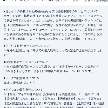
イーデスTOP
カードローン
SMBCモビット
千葉県
千葉市
千葉市美浜
■当サイトの掲載情報と掲載商品ならびに提携事業者のサービスについて
当サイトでは、掲載各社（アコム株式会社等）のアフィリエイトプログラム
で収益を得ております。しかしながら、当サイトの掲載情報やランキングに
おける提携事業者サービスへの評価は、提携の有無や金銭による影響を一切
受けておりません。カードローン（キャッシング）について、客観的かつ公
平な価値のある情報をサイト利用者に提供することにより、「世の中からお
金の不安を解消し、人生が豊かになる社会」の実現を目指しております。
■三井住友銀行 カードローンについて
※毎月の返済は、返済時点での借入残高によって約定返済金額が設定されま
す。
■みずほ銀行カードローンについて
※みずほ銀行住宅ローンのご利用で、みずほ銀行カードローンの金利が年
0.5%引き下がります。引き下げ適用後の金利は年1.5%~13.5%です。
■レイクの貸付条件について
詳細の貸付条件は
こちら
■アイフルの貸付条件について
※【商号】アイフル株式会社【登録番号】近畿財務局長（15）第00218号
【貸付利率】3.0%～18.0%（実質年率）【遅延損害金】20.0%（実質年率）
【契約限度額または貸付金額】800万円以内（要審査）【返済方式】借入後残