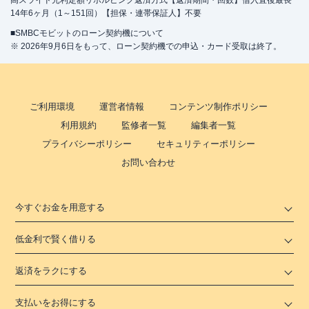
高スライド元利定額リボルビング返済方式【返済期間・回数】借入直後最長
14年6ヶ月（1～151回）【担保・連帯保証人】不要
■SMBCモビットのローン契約機について
※ 2026年9月6日をもって、ローン契約機での申込・カード受取は終了。
ご利用環境
運営者情報
コンテンツ制作ポリシー
利用規約
監修者一覧
編集者一覧
プライバシーポリシー
セキュリティーポリシー
お問い合わせ
今すぐお金を用意する
低金利で賢く借りる
返済をラクにする
支払いをお得にする