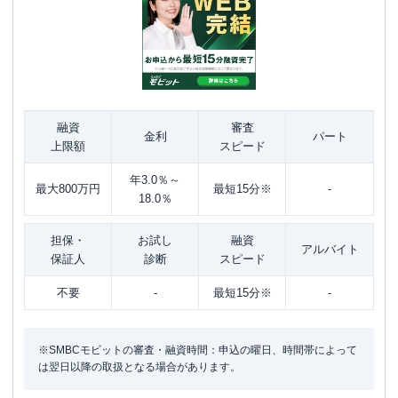
融資
審査
金利
パート
上限額
スピード
年3.0％～
最大800万円
最短15分※
-
18.0％
担保・
お試し
融資
アルバイト
保証人
診断
スピード
不要
-
最短15分※
-
※SMBCモビットの審査・融資時間：申込の曜日、時間帯によって
は翌日以降の取扱となる場合があります。