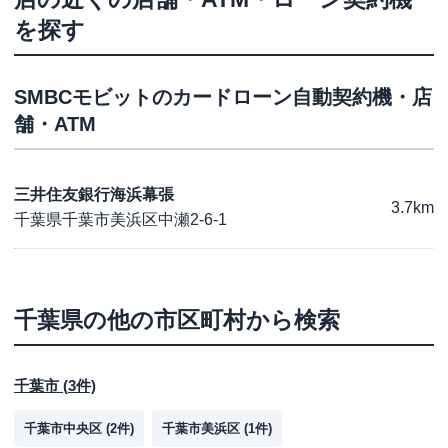
を探す
SMBCモビット
のカードローン自動契約機・店
舗・ATM
三井住友銀行海浜幕張
3.7km
千葉県千葉市美浜区中瀬2-6-1
千葉県
の他の市区町村から検索
千葉市
(
3
件)
千葉市中央区
(
2
件)
千葉市美浜区
(
1
件)