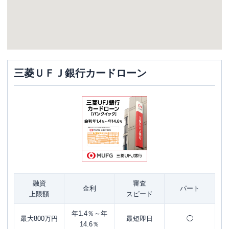
三菱ＵＦＪ銀行カードローン
融資
審査
金利
パート
上限額
スピード
年1.4％～年
最大800万円
最短即日
◯
14.6％