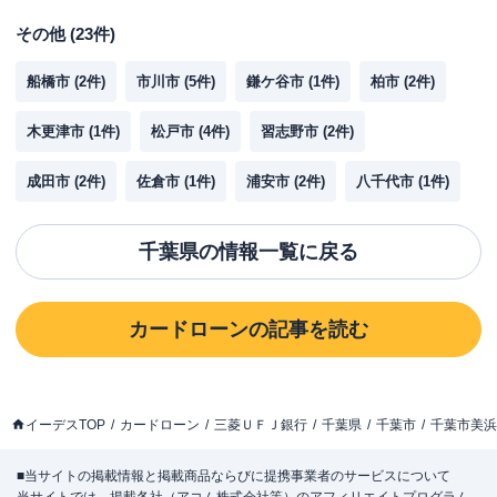
その他
(
23
件)
船橋市
(
2
件)
市川市
(
5
件)
鎌ケ谷市
(
1
件)
柏市
(
2
件)
木更津市
(
1
件)
松戸市
(
4
件)
習志野市
(
2
件)
成田市
(
2
件)
佐倉市
(
1
件)
浦安市
(
2
件)
八千代市
(
1
件)
千葉県
の情報一覧に戻る
カードローン
の記事を読む
イーデスTOP
カードローン
三菱ＵＦＪ銀行
千葉県
千葉市
千葉市美浜
■当サイトの掲載情報と掲載商品ならびに提携事業者のサービスについて