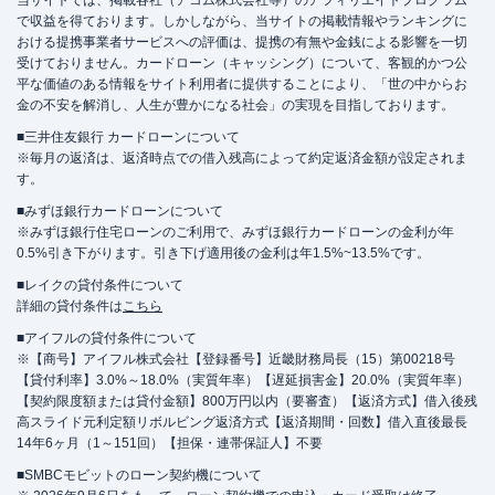
当サイトでは、掲載各社（アコム株式会社等）のアフィリエイトプログラム
で収益を得ております。しかしながら、当サイトの掲載情報やランキングに
おける提携事業者サービスへの評価は、提携の有無や金銭による影響を一切
受けておりません。カードローン（キャッシング）について、客観的かつ公
平な価値のある情報をサイト利用者に提供することにより、「世の中からお
金の不安を解消し、人生が豊かになる社会」の実現を目指しております。
■三井住友銀行 カードローンについて
※毎月の返済は、返済時点での借入残高によって約定返済金額が設定されま
す。
■みずほ銀行カードローンについて
※みずほ銀行住宅ローンのご利用で、みずほ銀行カードローンの金利が年
0.5%引き下がります。引き下げ適用後の金利は年1.5%~13.5%です。
■レイクの貸付条件について
詳細の貸付条件は
こちら
■アイフルの貸付条件について
※【商号】アイフル株式会社【登録番号】近畿財務局長（15）第00218号
【貸付利率】3.0%～18.0%（実質年率）【遅延損害金】20.0%（実質年率）
【契約限度額または貸付金額】800万円以内（要審査）【返済方式】借入後残
高スライド元利定額リボルビング返済方式【返済期間・回数】借入直後最長
14年6ヶ月（1～151回）【担保・連帯保証人】不要
■SMBCモビットのローン契約機について