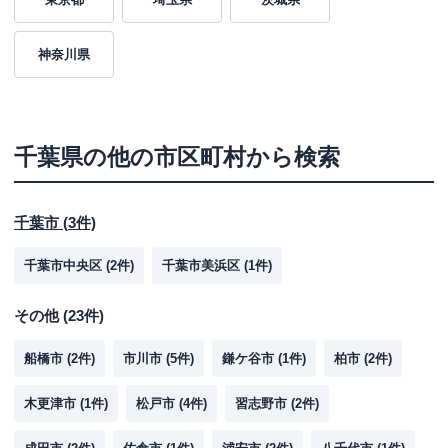
神奈川県
千葉県
の他の市区町村から検索
千葉市
(
3
件)
千葉市中央区
(
2
件)
千葉市美浜区
(
1
件)
その他
(
23
件)
船橋市
(
2
件)
市川市
(
5
件)
鎌ケ谷市
(
1
件)
柏市
(
2
件)
木更津市
(
1
件)
松戸市
(
4
件)
習志野市
(
2
件)