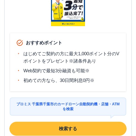
住所
千葉県千葉市中央区富士見２－３－１
千葉市美浜区
の情報一覧
おすすめポイント
名称
三菱ＵＦＪ銀行
新稲毛支店
はじめてご契約の方に最大1,000ポイント分のV
平日：
9：00～15：00
営業時間
土曜
：
-
ポイントをプレゼント※諸条件あり
日祝
：
-
Web契約で最短3分融資も可能※
平日：
7：00～24：00
初めての方なら、30日間利息0円※
ATM営業時間
土曜
：
7：00～24：00
日祝
：
7：00～24：00
ATM
〇
プロミス 千葉県千葉市のカードローン自動契約機・店舗・ATM
を検索
駐車場
〇
住所
千葉県千葉市美浜区高洲３－９－１
検索する