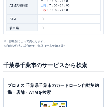
平日：
7：00～24：00
ATM営業時間
土曜
：
7：00～24：00
日祝
：
7：00～24：00
ATM
〇
駐車場
〇
住所
千葉県千葉市中央区富士見２－３－１
※
一部店舗によって異なります。
※
自動契約機の場合は年中無休（年末年始は除く）
名称
三菱ＵＦＪ銀行
千葉中央支店
平日：
9：00～15：00
千葉県
千葉市
のサービスから検索
営業時間
土曜
：
-
日祝
：
-
平日：
7：00～24：00
ATM営業時間
土曜
：
7：00～24：00
プロミス 千葉県千葉市のカードローン自動契約
日祝
：
7：00～24：00
機・店舗・ATMを検索
ATM
〇
駐車場
〇