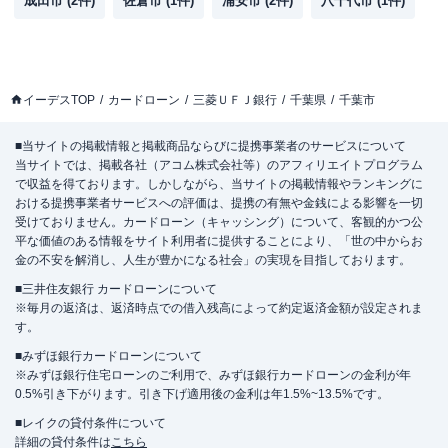
成田市
(
2
件)
佐倉市
(
1
件)
浦安市
(
2
件)
八千代市
(
1
件)
イーデスTOP
カードローン
三菱ＵＦＪ銀行
千葉県
千葉市
■当サイトの掲載情報と掲載商品ならびに提携事業者のサービスについて
当サイトでは、掲載各社（アコム株式会社等）のアフィリエイトプログラム
で収益を得ております。しかしながら、当サイトの掲載情報やランキングに
おける提携事業者サービスへの評価は、提携の有無や金銭による影響を一切
受けておりません。カードローン（キャッシング）について、客観的かつ公
平な価値のある情報をサイト利用者に提供することにより、「世の中からお
金の不安を解消し、人生が豊かになる社会」の実現を目指しております。
■三井住友銀行 カードローンについて
※毎月の返済は、返済時点での借入残高によって約定返済金額が設定されま
す。
■みずほ銀行カードローンについて
※みずほ銀行住宅ローンのご利用で、みずほ銀行カードローンの金利が年
0.5%引き下がります。引き下げ適用後の金利は年1.5%~13.5%です。
■レイクの貸付条件について
詳細の貸付条件は
こちら