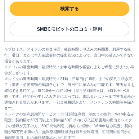
検索する
SMBCモビット
の口コミ・評判
※
プロミス、アイフルの審査時間・融資時間：申込みの時間帯、利用する銀
行、曜日、または本人確認書類の提出状況によって、当日中の融資ができない
場合があります。
※
アコムの審査時間・融資時間：お申込時間や審査によりご希望に添えない場
合がございます。
※
レイクの審査時間・融資時間：21時（日曜日は18時）までの契約手続き完
了（審査・必要書類の確認含む）で、当日中に振込みが可能です。審査結果を
確認できる時間は、8時10分〜21時50分（毎月第3日曜日は、8時10分〜19
時）です。時間外や申し込み内容によっては、電話またはメールで審査結果が
通知される場合があります。一部金融機関および、メンテナンス時間等を除き
ます。
※
レイクの無利息期間サービス：365日間無利息（初めての契約・Web申込み
限定）契約額が50万円以上で契約後59日以内に収入証明書類の提出とレイク
での登録が完了の方。60日間無利息（初めての契約・Web申込み限定）契約
額が50万円未満の方。無利息期間経過後は通常金利適用。初回契約翌日から
無利息適用。他の無利息商品との併用不可。