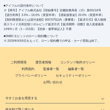
■アイフルの貸付条件について
※【商号】アイフル株式会社【登録番号】近畿財務局長（15）第00218号
【貸付利率】3.0%～18.0%（実質年率）【遅延損害金】20.0%（実質年率）
【契約限度額または貸付金額】800万円以内（要審査）【返済方式】借入後残
高スライド元利定額リボルビング返済方式【返済期間・回数】借入直後最長
14年6ヶ月（1～151回）【担保・連帯保証人】不要
■SMBCモビットのローン契約機について
※ 2026年9月6日をもって、ローン契約機での申込・カード受取は終了。
ご利用環境
運営者情報
コンテンツ制作ポリシー
利用規約
監修者一覧
編集者一覧
プライバシーポリシー
セキュリティーポリシー
お問い合わせ
今すぐお金を用意する
低金利で賢く借りる