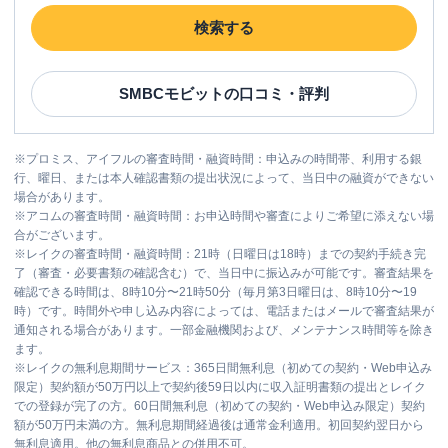
検索する
SMBCモビット
の口コミ・評判
※
プロミス、アイフルの審査時間・融資時間：申込みの時間帯、利用する銀
行、曜日、または本人確認書類の提出状況によって、当日中の融資ができない
場合があります。
※
アコムの審査時間・融資時間：お申込時間や審査によりご希望に添えない場
合がございます。
※
レイクの審査時間・融資時間：21時（日曜日は18時）までの契約手続き完
了（審査・必要書類の確認含む）で、当日中に振込みが可能です。審査結果を
確認できる時間は、8時10分〜21時50分（毎月第3日曜日は、8時10分〜19
時）です。時間外や申し込み内容によっては、電話またはメールで審査結果が
通知される場合があります。一部金融機関および、メンテナンス時間等を除き
ます。
※
レイクの無利息期間サービス：365日間無利息（初めての契約・Web申込み
限定）契約額が50万円以上で契約後59日以内に収入証明書類の提出とレイク
での登録が完了の方。60日間無利息（初めての契約・Web申込み限定）契約
額が50万円未満の方。無利息期間経過後は通常金利適用。初回契約翌日から
無利息適用。他の無利息商品との併用不可。