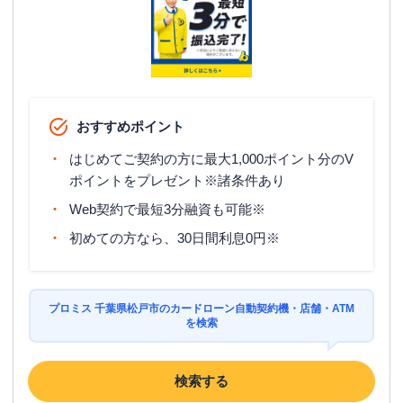
住所
千葉県松戸市松戸１３０７－１
名称
三菱ＵＦＪ銀行
五香支店
平日：
9：00～15：00
おすすめポイント
営業時間
土曜
：
-
日祝
：
-
はじめてご契約の方に最大1,000ポイント分のV
平日：
7：00～24：00
ポイントをプレゼント※諸条件あり
ATM営業時間
土曜
：
7：00～24：00
Web契約で最短3分融資も可能※
日祝
：
7：00～24：00
初めての方なら、30日間利息0円※
ATM
〇
駐車場
〇
プロミス 千葉県松戸市のカードローン自動契約機・店舗・ATM
住所
千葉県松戸市常盤平５－２２－４
を検索
名称
三菱ＵＦＪ銀行
新松戸支店
検索する
平日：
9：00～15：00