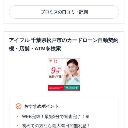
営業時間
土曜
：
-
日祝
：
-
プロミス
の口コミ・評判
平日：
7：00～24：00
ATM営業時間
土曜
：
7：00～24：00
日祝
：
7：00～24：00
アイフル 千葉県松戸市のカードローン自動契約
ATM
〇
機・店舗・ATMを検索
駐車場
〇
住所
千葉県松戸市新松戸４－５４
おすすめポイント
WEB完結！最短9分で審査完了！※
初めての方なら最大30日間無利息！