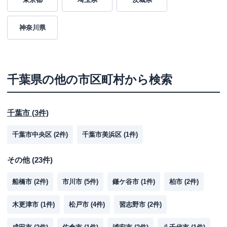
神奈川県
千葉県
の他の市区町村から検索
千葉市
(
3
件)
千葉市中央区
(
2
件)
千葉市美浜区
(
1
件)
その他
(
23
件)
船橋市
(
2
件)
市川市
(
5
件)
鎌ケ谷市
(
1
件)
柏市
(
2
件)
木更津市
(
1
件)
松戸市
(
4
件)
習志野市
(
2
件)