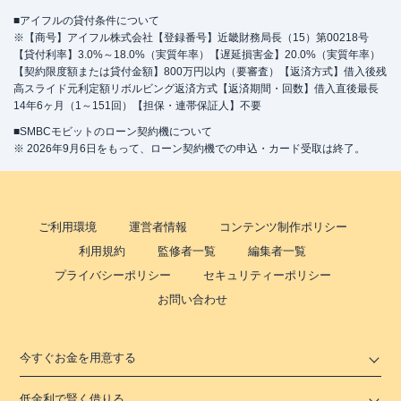
■アイフルの貸付条件について
※【商号】アイフル株式会社【登録番号】近畿財務局長（15）第00218号
【貸付利率】3.0%～18.0%（実質年率）【遅延損害金】20.0%（実質年率）
【契約限度額または貸付金額】800万円以内（要審査）【返済方式】借入後残
高スライド元利定額リボルビング返済方式【返済期間・回数】借入直後最長
14年6ヶ月（1～151回）【担保・連帯保証人】不要
■SMBCモビットのローン契約機について
※ 2026年9月6日をもって、ローン契約機での申込・カード受取は終了。
ご利用環境
運営者情報
コンテンツ制作ポリシー
利用規約
監修者一覧
編集者一覧
プライバシーポリシー
セキュリティーポリシー
お問い合わせ
今すぐお金を用意する
低金利で賢く借りる