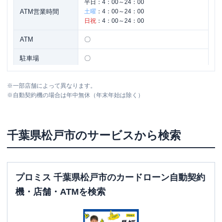
平日：
4：00～24：00
ATM営業時間
土曜
：
4：00～24：00
日祝
：
4：00～24：00
ATM
〇
駐車場
〇
住所
千葉県松戸市松戸１３０７－１
※
一部店舗によって異なります。
※
自動契約機の場合は年中無休（年末年始は除く）
名称
三菱ＵＦＪ銀行
松戸西口支店
平日：
9：00～15：00
千葉県
松戸市
のサービスから検索
営業時間
土曜
：
-
日祝
：
-
平日：
4：00～24：00
ATM営業時間
土曜
：
4：00～24：00
プロミス 千葉県松戸市のカードローン自動契約
日祝
：
4：00～24：00
機・店舗・ATMを検索
ATM
〇
駐車場
〇