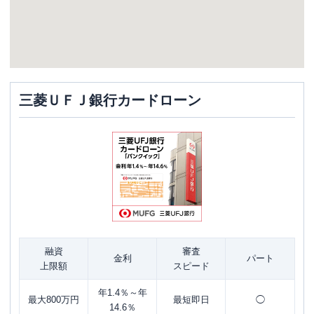
三菱ＵＦＪ銀行カードローン
融資
審査
金利
パート
上限額
スピード
年1.4％～年
最大800万円
最短即日
◯
14.6％