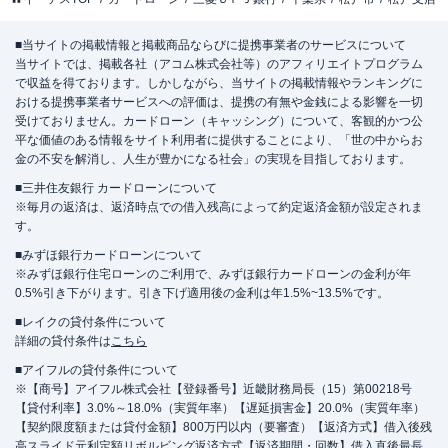
■当サイトの掲載情報と掲載商品ならびに提携事業者のサービスについて
当サイトでは、掲載各社（アコム株式会社等）のアフィリエイトプログラム
で収益を得ております。しかしながら、当サイトの掲載情報やランキングに
おける提携事業者サービスへの評価は、提携の有無や金銭による影響を一切
受けておりません。カードローン（キャッシング）について、客観的かつ公
平な価値のある情報をサイト利用者に提供することにより、「世の中からお
金の不安を解消し、人生が豊かになる社会」の実現を目指しております。
■三井住友銀行 カードローンについて
※毎月の返済は、返済時点での借入残高によって約定返済金額が設定されま
す。
■みずほ銀行カードローンについて
※みずほ銀行住宅ローンのご利用で、みずほ銀行カードローンの金利が年
0.5%引き下がります。引き下げ適用後の金利は年1.5%~13.5%です。
■レイクの貸付条件について
詳細の貸付条件は
こちら
■アイフルの貸付条件について
※【商号】アイフル株式会社【登録番号】近畿財務局長（15）第00218号
【貸付利率】3.0%～18.0%（実質年率）【遅延損害金】20.0%（実質年率）
【契約限度額または貸付金額】800万円以内（要審査）【返済方式】借入後残
高スライド元利定額リボルビング返済方式【返済期間・回数】借入直後最長