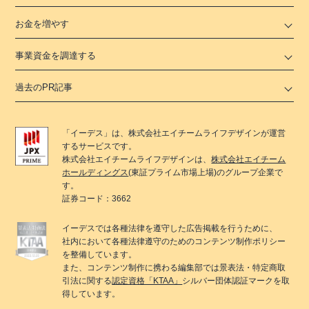
お金を増やす
事業資金を調達する
過去のPR記事
「
イーデス
」は、
株式会社エイチームライフデザイン
が運営
するサービスです。
株式会社エイチームライフデザイン
は、
株式会社エイチーム
ホールディングス
(東証プライム市場上場)のグループ企業で
す。
証券コード：3662
イーデス
では各種法律を遵守した広告掲載を行うために、
社内において各種法律遵守のためのコンテンツ制作ポリシー
を整備しています。
また、コンテンツ制作に携わる編集部では景表法・特定商取
引法に関する
認定資格「KTAA」
シルバー団体認証マークを取
得しています。