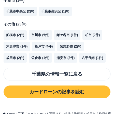
千葉市
(
3
件)
千葉市中央区
(
2
件)
千葉市美浜区
(
1
件)
その他
(
23
件)
船橋市
(
2
件)
市川市
(
5
件)
鎌ケ谷市
(
1
件)
柏市
(
2
件)
木更津市
(
1
件)
松戸市
(
4
件)
習志野市
(
2
件)
成田市
(
2
件)
佐倉市
(
1
件)
浦安市
(
2
件)
八千代市
(
1
件)
千葉県
の情報一覧に戻る
カードローン
の記事を読む
イーデスTOP
カードローン
三菱ＵＦＪ銀行
千葉県
松戸市
松戸支店