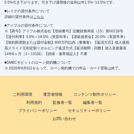
0.5%引き下がります。引き下げ適用後の金利は年1.5%~13.5%です。
■レイクの貸付条件について
詳細の貸付条件は
こちら
■アイフルの貸付条件について
※【商号】アイフル株式会社【登録番号】近畿財務局長（15）第00218号
【貸付利率】3.0%～18.0%（実質年率）【遅延損害金】20.0%（実質年率）
【契約限度額または貸付金額】800万円以内（要審査）【返済方式】借入後残
高スライド元利定額リボルビング返済方式【返済期間・回数】借入直後最長
14年6ヶ月（1～151回）【担保・連帯保証人】不要
■SMBCモビットのローン契約機について
※ 2026年9月6日をもって、ローン契約機での申込・カード受取は終了。
ご利用環境
運営者情報
コンテンツ制作ポリシー
利用規約
監修者一覧
編集者一覧
プライバシーポリシー
セキュリティーポリシー
お問い合わせ