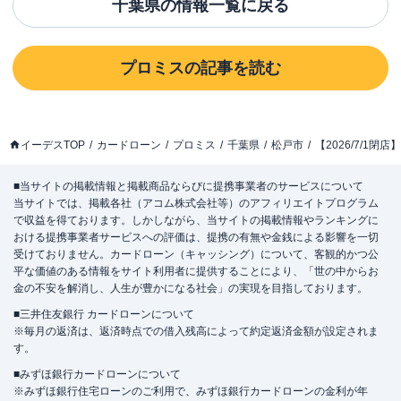
千葉県
の情報一覧に戻る
プロミス
の記事を読む
イーデスTOP
カードローン
プロミス
千葉県
松戸市
【2026/7/1
■当サイトの掲載情報と掲載商品ならびに提携事業者のサービスについて
当サイトでは、掲載各社（アコム株式会社等）のアフィリエイトプログラム
で収益を得ております。しかしながら、当サイトの掲載情報やランキングに
おける提携事業者サービスへの評価は、提携の有無や金銭による影響を一切
受けておりません。カードローン（キャッシング）について、客観的かつ公
平な価値のある情報をサイト利用者に提供することにより、「世の中からお
金の不安を解消し、人生が豊かになる社会」の実現を目指しております。
■三井住友銀行 カードローンについて
※毎月の返済は、返済時点での借入残高によって約定返済金額が設定されま
す。
■みずほ銀行カードローンについて
※みずほ銀行住宅ローンのご利用で、みずほ銀行カードローンの金利が年