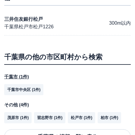
三井住友銀行松戸
300m以内
千葉県松戸市松戸1226
千葉県
の他の市区町村から検索
千葉市
(
1
件)
千葉市中央区
(
1
件)
その他
(
4
件)
茂原市
(
1
件)
習志野市
(
1
件)
松戸市
(
1
件)
柏市
(
1
件)