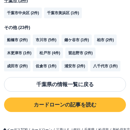
千葉市
(
3
件)
千葉市中央区
(
2
件)
千葉市美浜区
(
1
件)
その他
(
23
件)
船橋市
(
2
件)
市川市
(
5
件)
鎌ケ谷市
(
1
件)
柏市
(
2
件)
木更津市
(
1
件)
松戸市
(
4
件)
習志野市
(
2
件)
成田市
(
2
件)
佐倉市
(
1
件)
浦安市
(
2
件)
八千代市
(
1
件)
千葉県
の情報一覧に戻る
カードローン
の記事を読む
イーデスTOP
カードローン
三菱ＵＦＪ銀行
千葉県
松戸市
新松戸支店