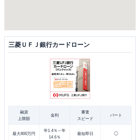
三菱ＵＦＪ銀行カードローン
融資
審査
金利
パート
上限額
スピード
年1.4％～年
最大800万円
最短即日
◯
14.6％