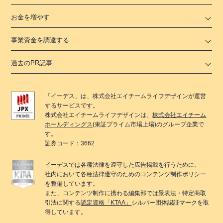
お金を増やす
事業資金を調達する
過去のPR記事
「
イーデス
」は、
株式会社エイチームライフデザイン
が運営
するサービスです。
株式会社エイチームライフデザイン
は、
株式会社エイチーム
ホールディングス
(東証プライム市場上場)のグループ企業で
す。
証券コード：3662
イーデス
では各種法律を遵守した広告掲載を行うために、
社内において各種法律遵守のためのコンテンツ制作ポリシー
を整備しています。
また、コンテンツ制作に携わる編集部では景表法・特定商取
引法に関する
認定資格「KTAA」
シルバー団体認証マークを取
得しています。