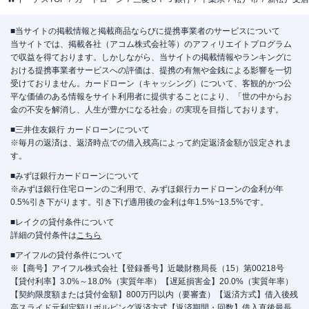
■当サイトの掲載情報と掲載商品ならびに提携事業者のサービスについて
当サイトでは、掲載各社（アコム株式会社等）のアフィリエイトプログラム
で収益を得ております。しかしながら、当サイトの掲載情報やランキングに
おける提携事業者サービスへの評価は、提携の有無や金銭による影響を一切
受けておりません。カードローン（キャッシング）について、客観的かつ公
平な価値のある情報をサイト利用者に提供することにより、「世の中からお
金の不安を解消し、人生が豊かになる社会」の実現を目指しております。
■三井住友銀行 カードローンについて
※毎月の返済は、返済時点での借入残高によって約定返済金額が設定されま
す。
■みずほ銀行カードローンについて
※みずほ銀行住宅ローンのご利用で、みずほ銀行カードローンの金利が年
0.5%引き下がります。引き下げ適用後の金利は年1.5%~13.5%です。
■レイクの貸付条件について
詳細の貸付条件は
こちら
■アイフルの貸付条件について
※【商号】アイフル株式会社【登録番号】近畿財務局長（15）第00218号
【貸付利率】3.0%～18.0%（実質年率）【遅延損害金】20.0%（実質年率）
【契約限度額または貸付金額】800万円以内（要審査）【返済方式】借入後残
高スライド元利定額リボルビング返済方式【返済期間・回数】借入直後最長