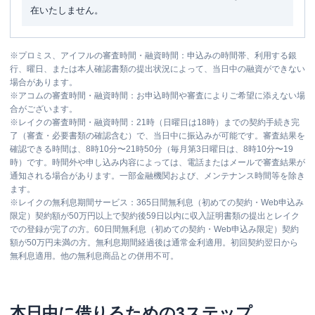
在いたしません。
※
プロミス、アイフルの審査時間・融資時間：申込みの時間帯、利用する銀
行、曜日、または本人確認書類の提出状況によって、当日中の融資ができない
場合があります。
※
アコムの審査時間・融資時間：お申込時間や審査によりご希望に添えない場
合がございます。
※
レイクの審査時間・融資時間：21時（日曜日は18時）までの契約手続き完
了（審査・必要書類の確認含む）で、当日中に振込みが可能です。審査結果を
確認できる時間は、8時10分〜21時50分（毎月第3日曜日は、8時10分〜19
時）です。時間外や申し込み内容によっては、電話またはメールで審査結果が
通知される場合があります。一部金融機関および、メンテナンス時間等を除き
ます。
※
レイクの無利息期間サービス：365日間無利息（初めての契約・Web申込み
限定）契約額が50万円以上で契約後59日以内に収入証明書類の提出とレイク
での登録が完了の方。60日間無利息（初めての契約・Web申込み限定）契約
額が50万円未満の方。無利息期間経過後は通常金利適用。初回契約翌日から
無利息適用。他の無利息商品との併用不可。
本日中に借りるための3ステップ