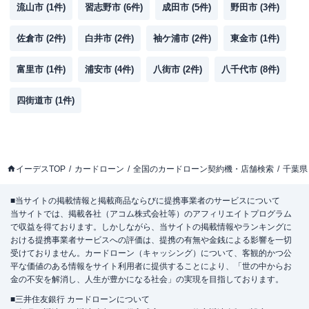
流山市
(
1
件)
習志野市
(
6
件)
成田市
(
5
件)
野田市
(
3
件)
佐倉市
(
2
件)
白井市
(
2
件)
袖ケ浦市
(
2
件)
東金市
(
1
件)
富里市
(
1
件)
浦安市
(
4
件)
八街市
(
2
件)
八千代市
(
8
件)
四街道市
(
1
件)
イーデスTOP
カードローン
全国のカードローン契約機・店舗検索
千葉県
■当サイトの掲載情報と掲載商品ならびに提携事業者のサービスについて
当サイトでは、掲載各社（アコム株式会社等）のアフィリエイトプログラム
で収益を得ております。しかしながら、当サイトの掲載情報やランキングに
おける提携事業者サービスへの評価は、提携の有無や金銭による影響を一切
受けておりません。カードローン（キャッシング）について、客観的かつ公
平な価値のある情報をサイト利用者に提供することにより、「世の中からお
金の不安を解消し、人生が豊かになる社会」の実現を目指しております。
■三井住友銀行 カードローンについて