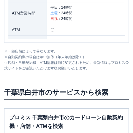
平日：
24時間
ATM営業時間
土曜
：
24時間
日祝
：
24時間
ATM
〇
駐車場
〇
※
一部店舗によって異なります。
住所
千葉県白井市冨士121-22
※
自動契約機の場合は年中無休（年末年始は除く）
※
店舗・自動契約機・ATM情報は随時変更されるため、最新情報はプロミス公
式サイトをご確認いただけます様お願いいたします。
アイフル
【2026/3/15閉店】木下街道白井店
名称
無人契約コーナー
平日：
09:00-21:00
千葉県
白井市
のサービスから検索
営業時間
土曜
：
09:00-21:00
日祝
：
09:00-21:00
平日：
-
ATM営業時間
土曜
：
-
プロミス 千葉県白井市のカードローン自動契約
日祝
：
-
機・店舗・ATMを検索
ATM
✕