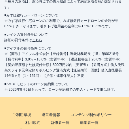
※毎月の返済は、返済時点での借入残高によって約定返済金額が設定されま
す。
■みずほ銀行カードローンについて
※みずほ銀行住宅ローンのご利用で、みずほ銀行カードローンの金利が年
0.5%引き下がります。引き下げ適用後の金利は年1.5%~13.5%です。
■レイクの貸付条件について
詳細の貸付条件は
こちら
■アイフルの貸付条件について
※【商号】アイフル株式会社【登録番号】近畿財務局長（15）第00218号
【貸付利率】3.0%～18.0%（実質年率）【遅延損害金】20.0%（実質年率）
【契約限度額または貸付金額】800万円以内（要審査）【返済方式】借入後残
高スライド元利定額リボルビング返済方式【返済期間・回数】借入直後最長
14年6ヶ月（1～151回）【担保・連帯保証人】不要
■SMBCモビットのローン契約機について
※ 2026年9月6日をもって、ローン契約機での申込・カード受取は終了。
ご利用環境
運営者情報
コンテンツ制作ポリシー
利用規約
監修者一覧
編集者一覧