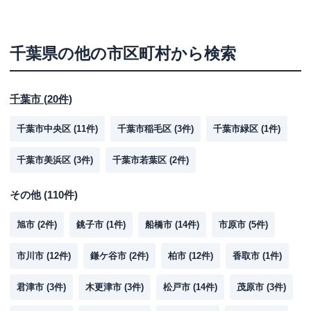
千葉県
の他の市区町村から検索
千葉市
(
20
件)
千葉市中央区
(
11
件)
千葉市稲毛区
(
3
件)
千葉市緑区
(
1
件)
千葉市美浜区
(
3
件)
千葉市若葉区
(
2
件)
その他
(
110
件)
旭市
(
2
件)
銚子市
(
1
件)
船橋市
(
14
件)
市原市
(
5
件)
市川市
(
12
件)
鎌ケ谷市
(
2
件)
柏市
(
12
件)
香取市
(
1
件)
君津市
(
3
件)
木更津市
(
3
件)
松戸市
(
14
件)
茂原市
(
3
件)