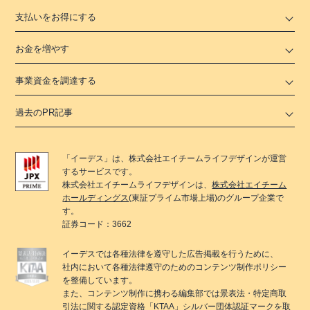
支払いをお得にする
お金を増やす
事業資金を調達する
過去のPR記事
「
イーデス
」は、
株式会社エイチームライフデザイン
が運営
するサービスです。
株式会社エイチームライフデザイン
は、
株式会社エイチーム
ホールディングス
(東証プライム市場上場)のグループ企業で
す。
証券コード：3662
イーデス
では各種法律を遵守した広告掲載を行うために、
社内において各種法律遵守のためのコンテンツ制作ポリシー
を整備しています。
また、コンテンツ制作に携わる編集部では景表法・特定商取
引法に関する
認定資格「KTAA」
シルバー団体認証マークを取