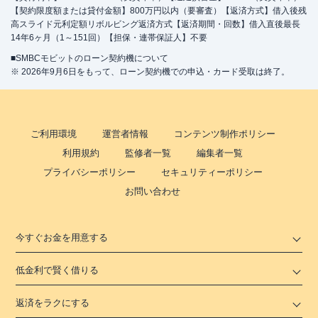
【契約限度額または貸付金額】800万円以内（要審査）【返済方式】借入後残
高スライド元利定額リボルビング返済方式【返済期間・回数】借入直後最長
14年6ヶ月（1～151回）【担保・連帯保証人】不要
■SMBCモビットのローン契約機について
※ 2026年9月6日をもって、ローン契約機での申込・カード受取は終了。
ご利用環境
運営者情報
コンテンツ制作ポリシー
利用規約
監修者一覧
編集者一覧
プライバシーポリシー
セキュリティーポリシー
お問い合わせ
今すぐお金を用意する
低金利で賢く借りる
返済をラクにする