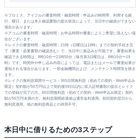
※
プロミス、アイフルの審査時間・融資時間：申込みの時間帯、利用する銀
行、曜日、または本人確認書類の提出状況によって、当日中の融資ができない
場合があります。
※
アコムの審査時間・融資時間：お申込時間や審査によりご希望に添えない場
合がございます。
※
レイクの審査時間・融資時間：21時（日曜日は18時）までの契約手続き完
了（審査・必要書類の確認含む）で、当日中に振込みが可能です。審査結果を
確認できる時間は、8時10分〜21時50分（毎月第3日曜日は、8時10分〜19
時）です。時間外や申し込み内容によっては、電話またはメールで審査結果が
通知される場合があります。一部金融機関および、メンテナンス時間等を除き
ます。
※
レイクの無利息期間サービス：365日間無利息（初めての契約・Web申込み
限定）契約額が50万円以上で契約後59日以内に収入証明書類の提出とレイク
での登録が完了の方。60日間無利息（初めての契約・Web申込み限定）契約
額が50万円未満の方。無利息期間経過後は通常金利適用。初回契約翌日から
無利息適用。他の無利息商品との併用不可。
本日中に借りるための3ステップ