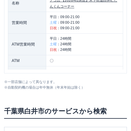
アコム
【2026/4/2閉店】木下街道白井むじ
名称
んくんコーナー
平日：
09:00-21:00
営業時間
土曜
：
09:00-21:00
日祝
：
09:00-21:00
平日：
24時間
ATM営業時間
土曜
：
24時間
日祝
：
24時間
ATM
〇
駐車場
〇
※
一部店舗によって異なります。
住所
千葉県白井市冨士121-22
※
自動契約機の場合は年中無休（年末年始は除く）
千葉県
白井市
のサービスから検索