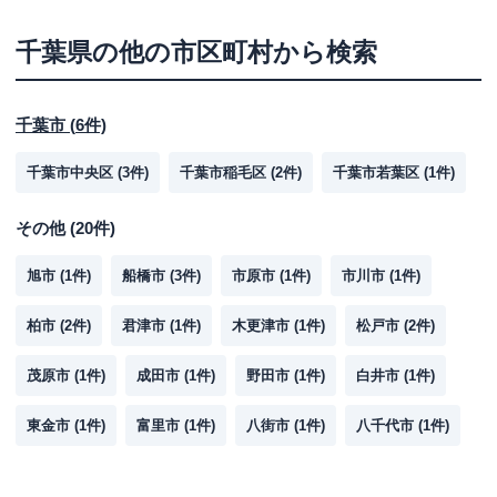
千葉県
の他の市区町村から検索
千葉市
(
6
件)
千葉市中央区
(
3
件)
千葉市稲毛区
(
2
件)
千葉市若葉区
(
1
件)
その他
(
20
件)
旭市
(
1
件)
船橋市
(
3
件)
市原市
(
1
件)
市川市
(
1
件)
柏市
(
2
件)
君津市
(
1
件)
木更津市
(
1
件)
松戸市
(
2
件)
茂原市
(
1
件)
成田市
(
1
件)
野田市
(
1
件)
白井市
(
1
件)
東金市
(
1
件)
富里市
(
1
件)
八街市
(
1
件)
八千代市
(
1
件)