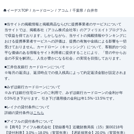
イーデスTOP
カードローン
アコム
千葉県
白井市
■当サイトの掲載情報と掲載商品ならびに提携事業者のサービスについて
当サイトでは、掲載各社（アコム株式会社等）のアフィリエイトプログラム
で収益を得ております。しかしながら、当サイトの掲載情報やランキングに
おける提携事業者サービスへの評価は、提携の有無や金銭による影響を一切
受けておりません。カードローン（キャッシング）について、客観的かつ公
平な価値のある情報をサイト利用者に提供することにより、「世の中からお
金の不安を解消し、人生が豊かになる社会」の実現を目指しております。
■三井住友銀行 カードローンについて
※毎月の返済は、返済時点での借入残高によって約定返済金額が設定されま
す。
■みずほ銀行カードローンについて
※みずほ銀行住宅ローンのご利用で、みずほ銀行カードローンの金利が年
0.5%引き下がります。引き下げ適用後の金利は年1.5%~13.5%です。
■レイクの貸付条件について
詳細の貸付条件は
こちら
■アイフルの貸付条件について
※【商号】アイフル株式会社【登録番号】近畿財務局長（15）第00218号
【貸付利率】3.0%～18.0%（実質年率）【遅延損害金】20.0%（実質年率）