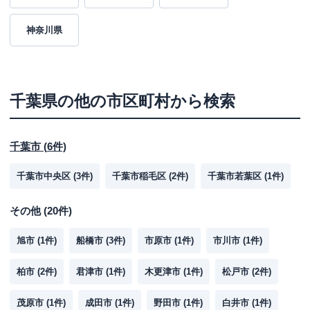
神奈川県
千葉県
の他の市区町村から検索
千葉市
(
6
件)
千葉市中央区
(
3
件)
千葉市稲毛区
(
2
件)
千葉市若葉区
(
1
件)
その他
(
20
件)
旭市
(
1
件)
船橋市
(
3
件)
市原市
(
1
件)
市川市
(
1
件)
柏市
(
2
件)
君津市
(
1
件)
木更津市
(
1
件)
松戸市
(
2
件)
茂原市
(
1
件)
成田市
(
1
件)
野田市
(
1
件)
白井市
(
1
件)