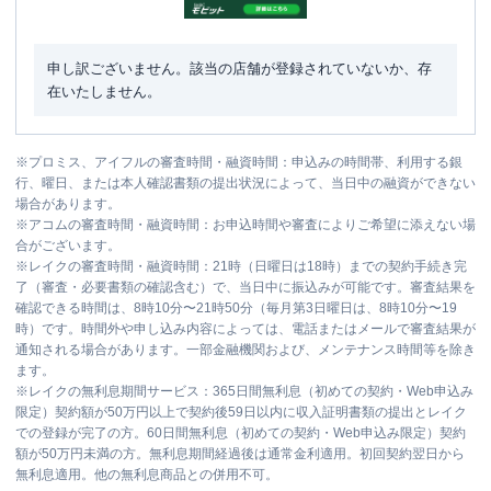
申し訳ございません。該当の店舗が登録されていないか、存
在いたしません。
※
プロミス、アイフルの審査時間・融資時間：申込みの時間帯、利用する銀
行、曜日、または本人確認書類の提出状況によって、当日中の融資ができない
場合があります。
※
アコムの審査時間・融資時間：お申込時間や審査によりご希望に添えない場
合がございます。
※
レイクの審査時間・融資時間：21時（日曜日は18時）までの契約手続き完
了（審査・必要書類の確認含む）で、当日中に振込みが可能です。審査結果を
確認できる時間は、8時10分〜21時50分（毎月第3日曜日は、8時10分〜19
時）です。時間外や申し込み内容によっては、電話またはメールで審査結果が
通知される場合があります。一部金融機関および、メンテナンス時間等を除き
ます。
※
レイクの無利息期間サービス：365日間無利息（初めての契約・Web申込み
限定）契約額が50万円以上で契約後59日以内に収入証明書類の提出とレイク
での登録が完了の方。60日間無利息（初めての契約・Web申込み限定）契約
額が50万円未満の方。無利息期間経過後は通常金利適用。初回契約翌日から
無利息適用。他の無利息商品との併用不可。