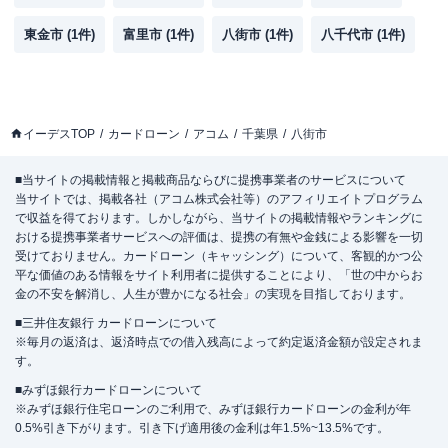
東金市
(
1
件)
富里市
(
1
件)
八街市
(
1
件)
八千代市
(
1
件)
イーデスTOP
カードローン
アコム
千葉県
八街市
■当サイトの掲載情報と掲載商品ならびに提携事業者のサービスについて
当サイトでは、掲載各社（アコム株式会社等）のアフィリエイトプログラム
で収益を得ております。しかしながら、当サイトの掲載情報やランキングに
おける提携事業者サービスへの評価は、提携の有無や金銭による影響を一切
受けておりません。カードローン（キャッシング）について、客観的かつ公
平な価値のある情報をサイト利用者に提供することにより、「世の中からお
金の不安を解消し、人生が豊かになる社会」の実現を目指しております。
■三井住友銀行 カードローンについて
※毎月の返済は、返済時点での借入残高によって約定返済金額が設定されま
す。
■みずほ銀行カードローンについて
※みずほ銀行住宅ローンのご利用で、みずほ銀行カードローンの金利が年
0.5%引き下がります。引き下げ適用後の金利は年1.5%~13.5%です。