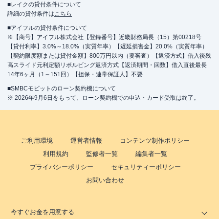
■レイクの貸付条件について
詳細の貸付条件は
こちら
■アイフルの貸付条件について
※【商号】アイフル株式会社【登録番号】近畿財務局長（15）第00218号
【貸付利率】3.0%～18.0%（実質年率）【遅延損害金】20.0%（実質年率）
【契約限度額または貸付金額】800万円以内（要審査）【返済方式】借入後残
高スライド元利定額リボルビング返済方式【返済期間・回数】借入直後最長
14年6ヶ月（1～151回）【担保・連帯保証人】不要
■SMBCモビットのローン契約機について
※ 2026年9月6日をもって、ローン契約機での申込・カード受取は終了。
ご利用環境
運営者情報
コンテンツ制作ポリシー
利用規約
監修者一覧
編集者一覧
プライバシーポリシー
セキュリティーポリシー
お問い合わせ
今すぐお金を用意する