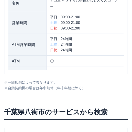
アコム
４０９号八街住野むじんくんコーナ
名称
ー
平日：
09:00-21:00
営業時間
土曜
：
09:00-21:00
日祝
：
09:00-21:00
平日：
24時間
ATM営業時間
土曜
：
24時間
日祝
：
24時間
ATM
〇
駐車場
〇
※
一部店舗によって異なります。
住所
千葉県八街市八街は１５-１７０
※
自動契約機の場合は年中無休（年末年始は除く）
千葉県
八街市
のサービスから検索