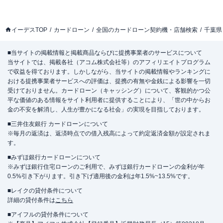
イーデスTOP
カードローン
全国のカードローン契約機・店舗検索
千葉県
■当サイトの掲載情報と掲載商品ならびに提携事業者のサービスについて
当サイトでは、掲載各社（アコム株式会社等）のアフィリエイトプログラム
で収益を得ております。しかしながら、当サイトの掲載情報やランキングに
おける提携事業者サービスへの評価は、提携の有無や金銭による影響を一切
受けておりません。カードローン（キャッシング）について、客観的かつ公
平な価値のある情報をサイト利用者に提供することにより、「世の中からお
金の不安を解消し、人生が豊かになる社会」の実現を目指しております。
■三井住友銀行 カードローンについて
※毎月の返済は、返済時点での借入残高によって約定返済金額が設定されま
す。
■みずほ銀行カードローンについて
※みずほ銀行住宅ローンのご利用で、みずほ銀行カードローンの金利が年
0.5%引き下がります。引き下げ適用後の金利は年1.5%~13.5%です。
■レイクの貸付条件について
詳細の貸付条件は
こちら
■アイフルの貸付条件について