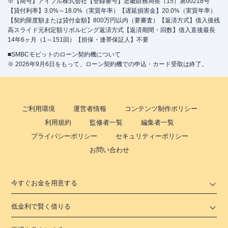
※【商号】アイフル株式会社【登録番号】近畿財務局長（15）第00218号
【貸付利率】3.0%～18.0%（実質年率）【遅延損害金】20.0%（実質年率）
【契約限度額または貸付金額】800万円以内（要審査）【返済方式】借入後残
高スライド元利定額リボルビング返済方式【返済期間・回数】借入直後最長
14年6ヶ月（1～151回）【担保・連帯保証人】不要
■SMBCモビットのローン契約機について
※ 2026年9月6日をもって、ローン契約機での申込・カード受取は終了。
ご利用環境
運営者情報
コンテンツ制作ポリシー
利用規約
監修者一覧
編集者一覧
プライバシーポリシー
セキュリティーポリシー
お問い合わせ
今すぐお金を用意する
低金利で賢く借りる