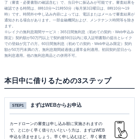
了（審査・必要書類の確認含む）で、当日中に振込みが可能です。審査結果を
確認できる時間は、8時10分〜21時50分（毎月第3日曜日は、8時10分〜19
時）です。時間外や申し込み内容によっては、電話またはメールで審査結果が
通知される場合があります。一部金融機関および、メンテナンス時間等を除き
ます。
※
レイクの無利息期間サービス：365日間無利息（初めての契約・Web申込み
限定）契約額が50万円以上で契約後59日以内に収入証明書類の提出とレイク
での登録が完了の方。60日間無利息（初めての契約・Web申込み限定）契約
額が50万円未満の方。無利息期間経過後は通常金利適用。初回契約翌日から
無利息適用。他の無利息商品との併用不可。
本日中に借りるための3ステップ
まずはWEBからお申込
STEP1
カードローンの審査は申し込み順に実施されますの
で、とにかく早く借りたい!という方は、まずはWEB
申込を済ませましょう。早く申し込むほど、早く審査