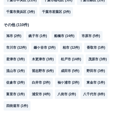
千葉市中央区
(
11
件)
千葉市稲毛区
(
3
件)
千葉市緑区
(
1
件)
千葉市美浜区
(
3
件)
千葉市若葉区
(
2
件)
その他
(
110
件)
旭市
(
2
件)
銚子市
(
1
件)
船橋市
(
14
件)
市原市
(
5
件)
市川市
(
12
件)
鎌ケ谷市
(
2
件)
柏市
(
12
件)
香取市
(
1
件)
君津市
(
3
件)
木更津市
(
3
件)
松戸市
(
14
件)
茂原市
(
3
件)
流山市
(
1
件)
習志野市
(
6
件)
成田市
(
5
件)
野田市
(
3
件)
佐倉市
(
2
件)
白井市
(
2
件)
袖ケ浦市
(
2
件)
東金市
(
1
件)
富里市
(
1
件)
浦安市
(
4
件)
八街市
(
2
件)
八千代市
(
8
件)
四街道市
(
1
件)