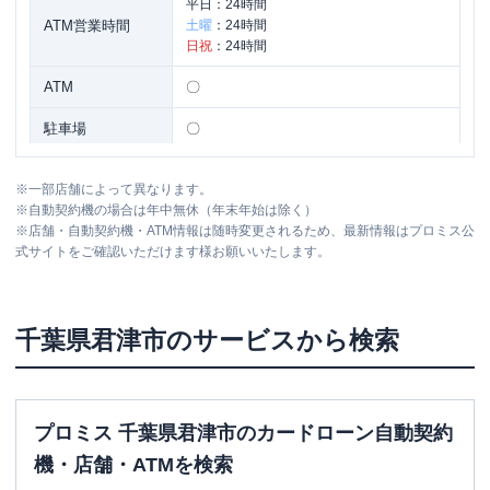
平日：
24時間
ATM営業時間
土曜
：
24時間
日祝
：
24時間
ATM
〇
駐車場
〇
千葉県君津市東坂田２-５-７島田君津ビ
住所
※
一部店舗によって異なります。
ル３Ｆ
※
自動契約機の場合は年中無休（年末年始は除く）
※
店舗・自動契約機・ATM情報は随時変更されるため、最新情報はプロミス公
式サイトをご確認いただけます様お願いいたします。
レイク
【2025/12/2閉店】君津（自動契約コ
名称
ーナー）
平日：
9:00-21:00
千葉県
君津市
のサービスから検索
営業時間
土曜
：
9:00-21:00
日祝
：
9:00-19:00（祝日は21:00まで営業）
平日：
-
ATM営業時間
土曜
：
-
プロミス 千葉県君津市のカードローン自動契約
日祝
：
-
機・店舗・ATMを検索
ATM
✕