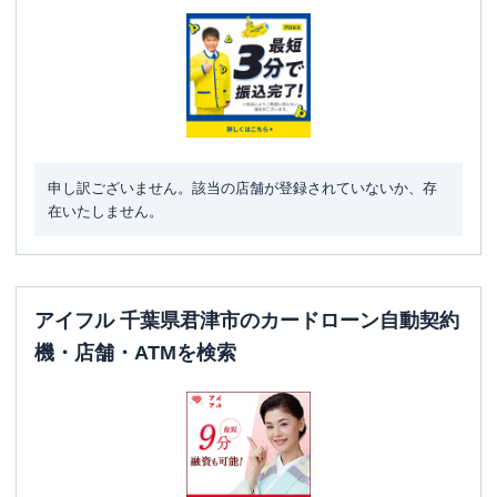
駐車場
✕
千葉県君津市東坂田2丁目5-7 島田君津ビ
住所
ル2階
アイフル
【2026/4/15閉店】君津駅前店 無
名称
申し訳ございません。該当の店舗が登録されていないか、存
人契約コーナー
在いたしません。
平日：
09:00-21:00
営業時間
土曜
：
09:00-21:00
日祝
：
09:00-21:00
平日：
-
アイフル 千葉県君津市のカードローン自動契約
ATM営業時間
土曜
：
-
機・店舗・ATMを検索
日祝
：
-
ATM
✕
駐車場
✕
住所
千葉県君津市東坂田２－５－７ ５階