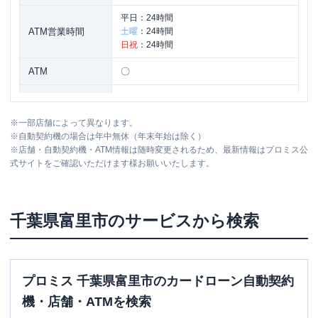
平日：
24時間
ATM営業時間
土曜
：
24時間
日祝
：
24時間
ATM
〇
駐車場
〇
※
一部店舗によって異なります。
千葉県富里市七栄字獅子穴６４６-６６５
住所
※
自動契約機の場合は年中無休（年末年始は除く）
香山ビル１Ｆ
※
店舗・自動契約機・ATM情報は随時変更されるため、最新情報はプロミス公
式サイトをご確認いただけます様お願いいたします。
千葉県
富里市
のサービスから検索
プロミス 千葉県富里市のカードローン自動契約
機・店舗・ATMを検索