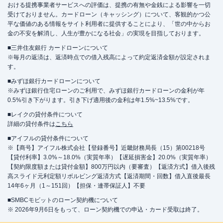
おける提携事業者サービスへの評価は、提携の有無や金銭による影響を一切
受けておりません。カードローン（キャッシング）について、客観的かつ公
平な価値のある情報をサイト利用者に提供することにより、「世の中からお
金の不安を解消し、人生が豊かになる社会」の実現を目指しております。
■三井住友銀行 カードローンについて
※毎月の返済は、返済時点での借入残高によって約定返済金額が設定されま
す。
■みずほ銀行カードローンについて
※みずほ銀行住宅ローンのご利用で、みずほ銀行カードローンの金利が年
0.5%引き下がります。引き下げ適用後の金利は年1.5%~13.5%です。
■レイクの貸付条件について
詳細の貸付条件は
こちら
■アイフルの貸付条件について
※【商号】アイフル株式会社【登録番号】近畿財務局長（15）第00218号
【貸付利率】3.0%～18.0%（実質年率）【遅延損害金】20.0%（実質年率）
【契約限度額または貸付金額】800万円以内（要審査）【返済方式】借入後残
高スライド元利定額リボルビング返済方式【返済期間・回数】借入直後最長
14年6ヶ月（1～151回）【担保・連帯保証人】不要
■SMBCモビットのローン契約機について
※ 2026年9月6日をもって、ローン契約機での申込・カード受取は終了。