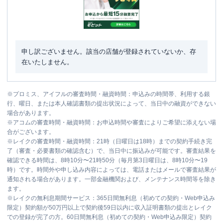
申し訳ございません。該当の店舗が登録されていないか、存
在いたしません。
※
プロミス、アイフルの審査時間・融資時間：申込みの時間帯、利用する銀
行、曜日、または本人確認書類の提出状況によって、当日中の融資ができない
場合があります。
※
アコムの審査時間・融資時間：お申込時間や審査によりご希望に添えない場
合がございます。
※
レイクの審査時間・融資時間：21時（日曜日は18時）までの契約手続き完
了（審査・必要書類の確認含む）で、当日中に振込みが可能です。審査結果を
確認できる時間は、8時10分〜21時50分（毎月第3日曜日は、8時10分〜19
時）です。時間外や申し込み内容によっては、電話またはメールで審査結果が
通知される場合があります。一部金融機関および、メンテナンス時間等を除き
ます。
※
レイクの無利息期間サービス：365日間無利息（初めての契約・Web申込み
限定）契約額が50万円以上で契約後59日以内に収入証明書類の提出とレイク
での登録が完了の方。60日間無利息（初めての契約・Web申込み限定）契約