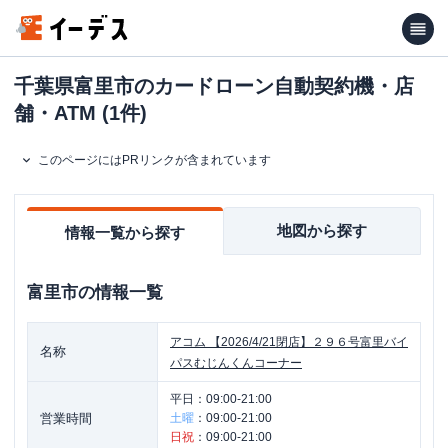
千葉県富里市のカードローン自動契約機・店
舗・ATM (1件)
このページにはPRリンクが含まれています
地図から探す
情報一覧から探す
富里市
の情報一覧
アコム
【2026/4/21閉店】２９６号富里バイ
名称
パスむじんくんコーナー
平日：
09:00-21:00
営業時間
土曜
：
09:00-21:00
日祝
：
09:00-21:00