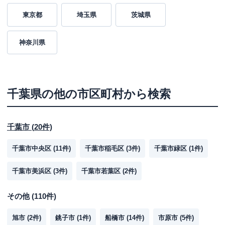
東京都
埼玉県
茨城県
神奈川県
千葉県
の他の市区町村から検索
千葉市
(
20
件)
千葉市中央区
(
11
件)
千葉市稲毛区
(
3
件)
千葉市緑区
(
1
件)
千葉市美浜区
(
3
件)
千葉市若葉区
(
2
件)
その他
(
110
件)
旭市
(
2
件)
銚子市
(
1
件)
船橋市
(
14
件)
市原市
(
5
件)