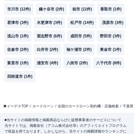
市川市
(
12
件)
鎌ケ谷市
(
2
件)
柏市
(
12
件)
香取市
(
1
件)
君津市
(
3
件)
木更津市
(
3
件)
松戸市
(
14
件)
茂原市
(
3
件)
流山市
(
1
件)
習志野市
(
6
件)
成田市
(
5
件)
野田市
(
3
件)
佐倉市
(
2
件)
白井市
(
2
件)
袖ケ浦市
(
2
件)
東金市
(
1
件)
富里市
(
1
件)
浦安市
(
4
件)
八街市
(
2
件)
八千代市
(
8
件)
四街道市
(
1
件)
イーデスTOP
カードローン
全国のカードローン契約機・店舗検索
千葉県
■当サイトの掲載情報と掲載商品ならびに提携事業者のサービスについて
当サイトでは、掲載各社（アコム株式会社等）のアフィリエイトプログラム
で収益を得ております。しかしながら、当サイトの掲載情報やランキングに