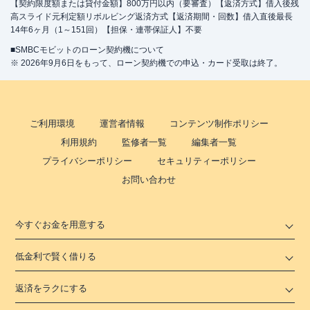
【契約限度額または貸付金額】800万円以内（要審査）【返済方式】借入後残
高スライド元利定額リボルビング返済方式【返済期間・回数】借入直後最長
14年6ヶ月（1～151回）【担保・連帯保証人】不要
■SMBCモビットのローン契約機について
※ 2026年9月6日をもって、ローン契約機での申込・カード受取は終了。
ご利用環境
運営者情報
コンテンツ制作ポリシー
利用規約
監修者一覧
編集者一覧
プライバシーポリシー
セキュリティーポリシー
お問い合わせ
今すぐお金を用意する
低金利で賢く借りる
返済をラクにする