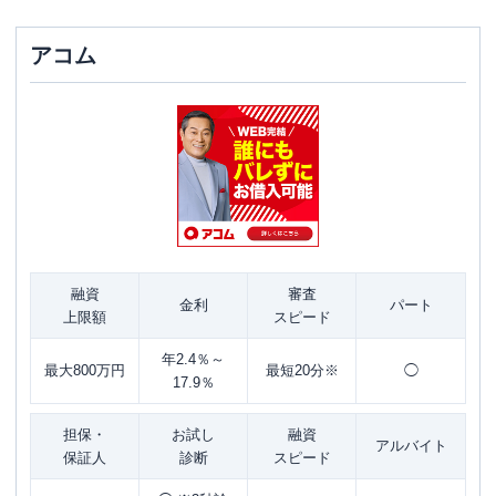
アコム
融資
審査
金利
パート
上限額
スピード
年2.4％～
最大800万円
最短20分※
◯
17.9％
担保・
お試し
融資
アルバイト
保証人
診断
スピード