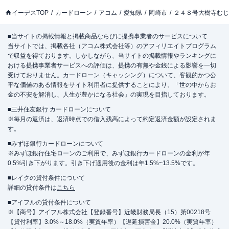
イーデスTOP
カードローン
アコム
愛知県
岡崎市
２４８号大樹寺むじ
■当サイトの掲載情報と掲載商品ならびに提携事業者のサービスについて
当サイトでは、掲載各社（アコム株式会社等）のアフィリエイトプログラム
で収益を得ております。しかしながら、当サイトの掲載情報やランキングに
おける提携事業者サービスへの評価は、提携の有無や金銭による影響を一切
受けておりません。カードローン（キャッシング）について、客観的かつ公
平な価値のある情報をサイト利用者に提供することにより、「世の中からお
金の不安を解消し、人生が豊かになる社会」の実現を目指しております。
■三井住友銀行 カードローンについて
※毎月の返済は、返済時点での借入残高によって約定返済金額が設定されま
す。
■みずほ銀行カードローンについて
※みずほ銀行住宅ローンのご利用で、みずほ銀行カードローンの金利が年
0.5%引き下がります。引き下げ適用後の金利は年1.5%~13.5%です。
■レイクの貸付条件について
詳細の貸付条件は
こちら
■アイフルの貸付条件について
※【商号】アイフル株式会社【登録番号】近畿財務局長（15）第00218号
【貸付利率】3.0%～18.0%（実質年率）【遅延損害金】20.0%（実質年率）