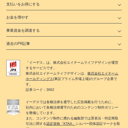
支払いをお得にする
お金を増やす
事業資金を調達する
過去のPR記事
「
イーデス
」は、
株式会社エイチームライフデザイン
が運営
するサービスです。
株式会社エイチームライフデザイン
は、
株式会社エイチーム
ホールディングス
(東証プライム市場上場)のグループ企業で
す。
証券コード：3662
イーデス
では各種法律を遵守した広告掲載を行うために、
社内において各種法律遵守のためのコンテンツ制作ポリシー
を整備しています。
また、コンテンツ制作に携わる編集部では景表法・特定商取
引法に関する
認定資格「KTAA」
シルバー団体認証マークを取