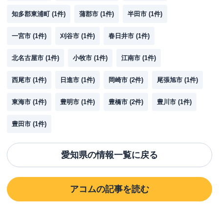
知多郡東浦町
(
1
件)
蒲郡市
(
1
件)
半田市
(
1
件)
一宮市
(
1
件)
刈谷市
(
1
件)
春日井市
(
1
件)
北名古屋市
(
1
件)
小牧市
(
1
件)
江南市
(
1
件)
西尾市
(
1
件)
日進市
(
1
件)
岡崎市
(
2
件)
尾張旭市
(
1
件)
東海市
(
1
件)
豊明市
(
1
件)
豊橋市
(
2
件)
豊川市
(
1
件)
豊田市
(
1
件)
愛知県
の情報一覧に戻る
アコム
の記事を読む