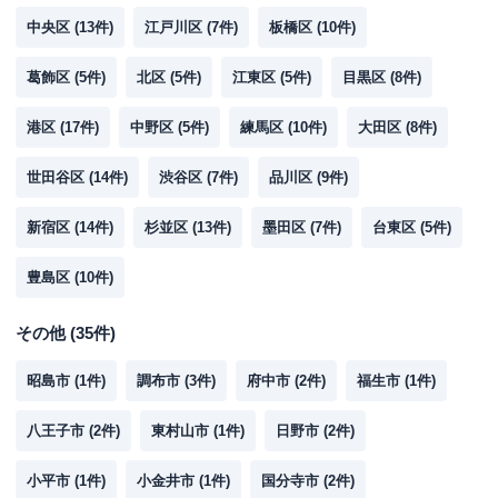
中央区
(
13
件)
江戸川区
(
7
件)
板橋区
(
10
件)
葛飾区
(
5
件)
北区
(
5
件)
江東区
(
5
件)
目黒区
(
8
件)
港区
(
17
件)
中野区
(
5
件)
練馬区
(
10
件)
大田区
(
8
件)
世田谷区
(
14
件)
渋谷区
(
7
件)
品川区
(
9
件)
新宿区
(
14
件)
杉並区
(
13
件)
墨田区
(
7
件)
台東区
(
5
件)
豊島区
(
10
件)
その他
(
35
件)
昭島市
(
1
件)
調布市
(
3
件)
府中市
(
2
件)
福生市
(
1
件)
八王子市
(
2
件)
東村山市
(
1
件)
日野市
(
2
件)
小平市
(
1
件)
小金井市
(
1
件)
国分寺市
(
2
件)