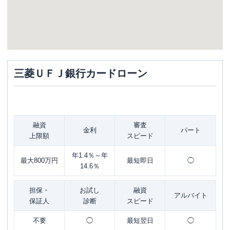
三菱ＵＦＪ銀行カードローン
融資
審査
金利
パート
上限額
スピード
年1.4％～年
最大800万円
最短即日
◯
14.6％
担保・
お試し
融資
アルバイト
保証人
診断
スピード
不要
◯
最短翌日
◯