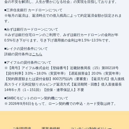
金の不安を解消し、人生が豊かになる社会」の実現を目指しております。
■三井住友銀行 カードローンについて
※毎月の返済は、返済時点での借入残高によって約定返済金額が設定されま
す。
■みずほ銀行カードローンについて
※みずほ銀行住宅ローンのご利用で、みずほ銀行カードローンの金利が年
0.5%引き下がります。引き下げ適用後の金利は年1.5%~13.5%です。
■レイクの貸付条件について
詳細の貸付条件は
こちら
■アイフルの貸付条件について
※【商号】アイフル株式会社【登録番号】近畿財務局長（15）第00218号
【貸付利率】3.0%～18.0%（実質年率）【遅延損害金】20.0%（実質年率）
【契約限度額または貸付金額】800万円以内（要審査）【返済方式】借入後残
高スライド元利定額リボルビング返済方式【返済期間・回数】借入直後最長
14年6ヶ月（1～151回）【担保・連帯保証人】不要
■SMBCモビットのローン契約機について
※ 2026年9月6日をもって、ローン契約機での申込・カード受取は終了。
ご利用環境
運営者情報
コンテンツ制作ポリシー