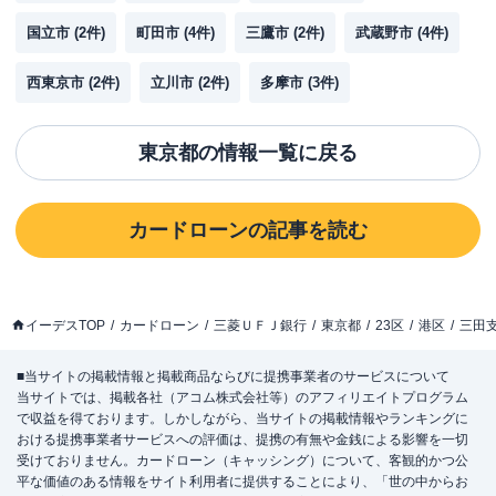
国立市
(
2
件)
町田市
(
4
件)
三鷹市
(
2
件)
武蔵野市
(
4
件)
西東京市
(
2
件)
立川市
(
2
件)
多摩市
(
3
件)
東京都
の情報一覧に戻る
カードローン
の記事を読む
イーデスTOP
カードローン
三菱ＵＦＪ銀行
東京都
23区
港区
三田
■当サイトの掲載情報と掲載商品ならびに提携事業者のサービスについて
当サイトでは、掲載各社（アコム株式会社等）のアフィリエイトプログラム
で収益を得ております。しかしながら、当サイトの掲載情報やランキングに
おける提携事業者サービスへの評価は、提携の有無や金銭による影響を一切
受けておりません。カードローン（キャッシング）について、客観的かつ公
平な価値のある情報をサイト利用者に提供することにより、「世の中からお