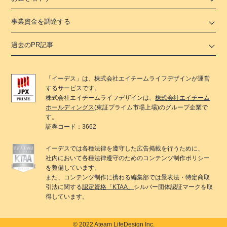
事業資金を調達する
過去のPR記事
「
イーデス
」は、
株式会社エイチームライフデザイン
が運営
するサービスです。
株式会社エイチームライフデザイン
は、
株式会社エイチーム
ホールディングス
(東証プライム市場上場)のグループ企業で
す。
証券コード：3662
イーデス
では各種法律を遵守した広告掲載を行うために、
社内において各種法律遵守のためのコンテンツ制作ポリシー
を整備しています。
また、コンテンツ制作に携わる編集部では景表法・特定商取
引法に関する
認定資格「KTAA」
シルバー団体認証マークを取
得しています。
© 2022 Ateam LifeDesign Inc.