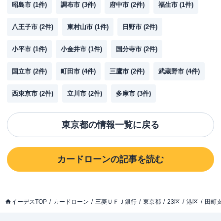
昭島市
(
1
件)
調布市
(
3
件)
府中市
(
2
件)
福生市
(
1
件)
八王子市
(
2
件)
東村山市
(
1
件)
日野市
(
2
件)
小平市
(
1
件)
小金井市
(
1
件)
国分寺市
(
2
件)
国立市
(
2
件)
町田市
(
4
件)
三鷹市
(
2
件)
武蔵野市
(
4
件)
西東京市
(
2
件)
立川市
(
2
件)
多摩市
(
3
件)
東京都
の情報一覧に戻る
カードローン
の記事を読む
イーデスTOP
カードローン
三菱ＵＦＪ銀行
東京都
23区
港区
田町