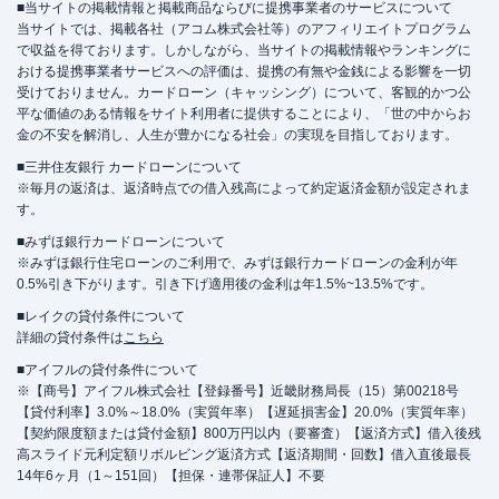
■当サイトの掲載情報と掲載商品ならびに提携事業者のサービスについて
当サイトでは、掲載各社（アコム株式会社等）のアフィリエイトプログラム
で収益を得ております。しかしながら、当サイトの掲載情報やランキングに
おける提携事業者サービスへの評価は、提携の有無や金銭による影響を一切
受けておりません。カードローン（キャッシング）について、客観的かつ公
平な価値のある情報をサイト利用者に提供することにより、「世の中からお
金の不安を解消し、人生が豊かになる社会」の実現を目指しております。
■三井住友銀行 カードローンについて
※毎月の返済は、返済時点での借入残高によって約定返済金額が設定されま
す。
■みずほ銀行カードローンについて
※みずほ銀行住宅ローンのご利用で、みずほ銀行カードローンの金利が年
0.5%引き下がります。引き下げ適用後の金利は年1.5%~13.5%です。
■レイクの貸付条件について
詳細の貸付条件は
こちら
■アイフルの貸付条件について
※【商号】アイフル株式会社【登録番号】近畿財務局長（15）第00218号
【貸付利率】3.0%～18.0%（実質年率）【遅延損害金】20.0%（実質年率）
【契約限度額または貸付金額】800万円以内（要審査）【返済方式】借入後残
高スライド元利定額リボルビング返済方式【返済期間・回数】借入直後最長
14年6ヶ月（1～151回）【担保・連帯保証人】不要