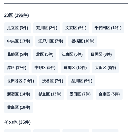
23区
(
196
件)
足立区
(
3
件)
荒川区
(
2
件)
文京区
(
5
件)
千代田区
(
14
件)
中央区
(
13
件)
江戸川区
(
7
件)
板橋区
(
10
件)
葛飾区
(
5
件)
北区
(
5
件)
江東区
(
5
件)
目黒区
(
8
件)
港区
(
17
件)
中野区
(
5
件)
練馬区
(
10
件)
大田区
(
8
件)
世田谷区
(
14
件)
渋谷区
(
7
件)
品川区
(
9
件)
新宿区
(
14
件)
杉並区
(
13
件)
墨田区
(
7
件)
台東区
(
5
件)
豊島区
(
10
件)
その他
(
35
件)