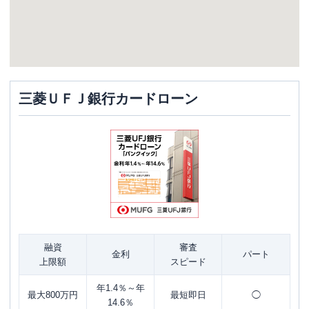
三菱ＵＦＪ銀行カードローン
融資
審査
金利
パート
上限額
スピード
年1.4％～年
最大800万円
最短即日
◯
14.6％