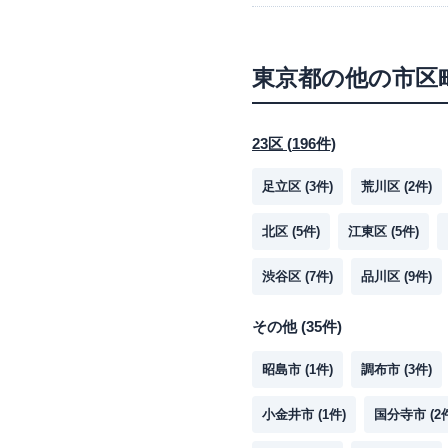
東京都
の他の市区
23区
(
196
件)
足立区
(
3
件)
荒川区
(
2
件)
北区
(
5
件)
江東区
(
5
件)
渋谷区
(
7
件)
品川区
(
9
件)
その他
(
35
件)
昭島市
(
1
件)
調布市
(
3
件)
小金井市
(
1
件)
国分寺市
(
2