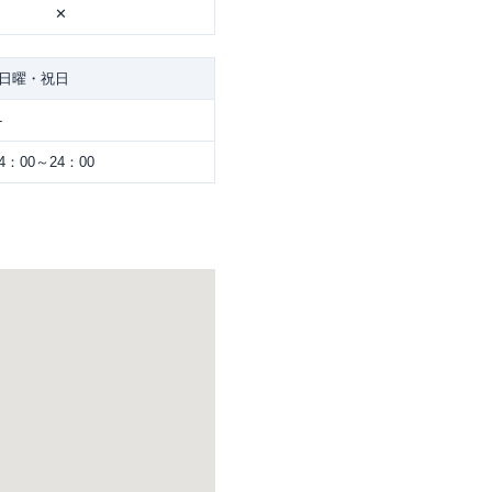
✕
日曜・祝日
-
4：00～24：00