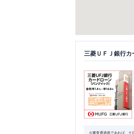
三菱ＵＦＪ銀行カ
※審査通過後であれば、土