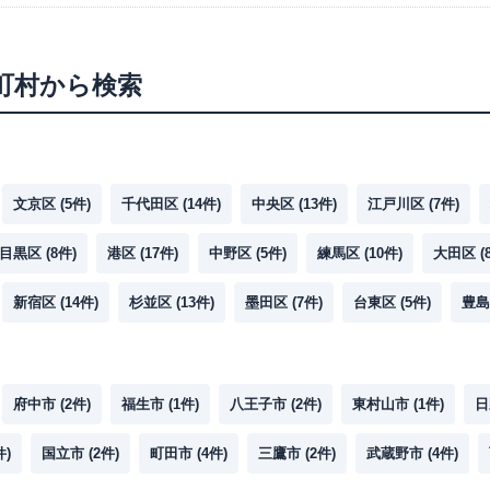
町村から検索
文京区
(
5
件)
千代田区
(
14
件)
中央区
(
13
件)
江戸川区
(
7
件)
目黒区
(
8
件)
港区
(
17
件)
中野区
(
5
件)
練馬区
(
10
件)
大田区
(
新宿区
(
14
件)
杉並区
(
13
件)
墨田区
(
7
件)
台東区
(
5
件)
豊島
府中市
(
2
件)
福生市
(
1
件)
八王子市
(
2
件)
東村山市
(
1
件)
日
件)
国立市
(
2
件)
町田市
(
4
件)
三鷹市
(
2
件)
武蔵野市
(
4
件)