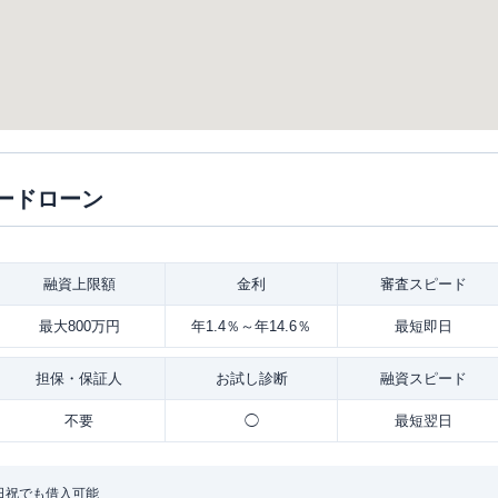
ードローン
融資
上限額
金利
審査
スピード
最大800万円
年1.4％～年14.6％
最短即日
担保・
保証人
お試し
診断
融資
スピード
不要
◯
最短翌日
日祝でも借入可能