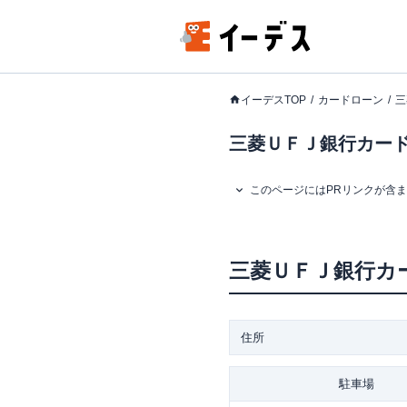
イーデスTOP
カードローン
三
三菱ＵＦＪ銀行カード
このページにはPRリンクが含
三菱ＵＦＪ銀行カ
住所
駐車場