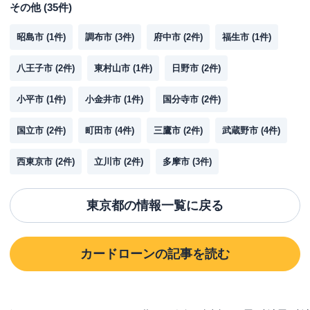
その他
(
35
件)
昭島市
(
1
件)
調布市
(
3
件)
府中市
(
2
件)
福生市
(
1
件)
八王子市
(
2
件)
東村山市
(
1
件)
日野市
(
2
件)
小平市
(
1
件)
小金井市
(
1
件)
国分寺市
(
2
件)
国立市
(
2
件)
町田市
(
4
件)
三鷹市
(
2
件)
武蔵野市
(
4
件)
西東京市
(
2
件)
立川市
(
2
件)
多摩市
(
3
件)
東京都
の情報一覧に戻る
カードローン
の記事を読む