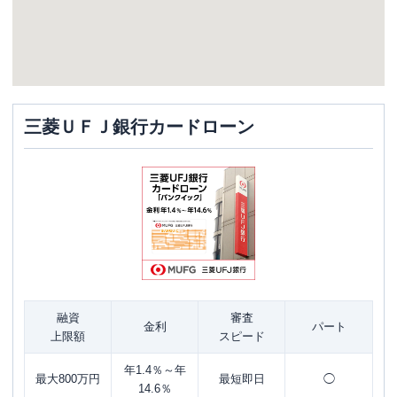
三菱ＵＦＪ銀行カードローン
融資
審査
金利
パート
上限額
スピード
年1.4％～年
最大800万円
最短即日
◯
14.6％