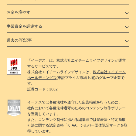
お金を増やす
事業資金を調達する
過去のPR記事
「
イーデス
」は、
株式会社エイチームライフデザイン
が運営
するサービスです。
株式会社エイチームライフデザイン
は、
株式会社エイチーム
ホールディングス
(東証プライム市場上場)のグループ企業で
す。
証券コード：3662
イーデス
では各種法律を遵守した広告掲載を行うために、
社内において各種法律遵守のためのコンテンツ制作ポリシー
を整備しています。
また、コンテンツ制作に携わる編集部では景表法・特定商取
引法に関する
認定資格「KTAA」
シルバー団体認証マークを取
得しています。