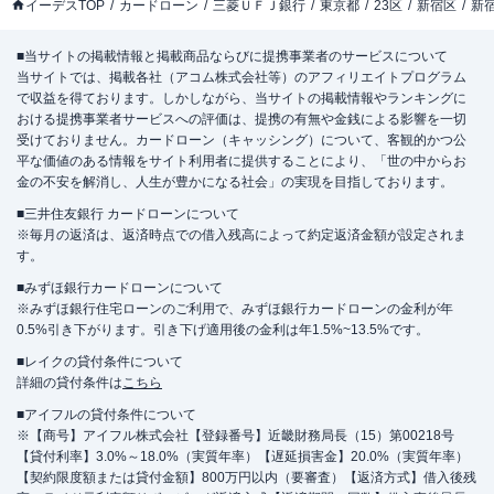
イーデスTOP
カードローン
三菱ＵＦＪ銀行
東京都
23区
新宿区
新
■当サイトの掲載情報と掲載商品ならびに提携事業者のサービスについて
当サイトでは、掲載各社（アコム株式会社等）のアフィリエイトプログラム
で収益を得ております。しかしながら、当サイトの掲載情報やランキングに
おける提携事業者サービスへの評価は、提携の有無や金銭による影響を一切
受けておりません。カードローン（キャッシング）について、客観的かつ公
平な価値のある情報をサイト利用者に提供することにより、「世の中からお
金の不安を解消し、人生が豊かになる社会」の実現を目指しております。
■三井住友銀行 カードローンについて
※毎月の返済は、返済時点での借入残高によって約定返済金額が設定されま
す。
■みずほ銀行カードローンについて
※みずほ銀行住宅ローンのご利用で、みずほ銀行カードローンの金利が年
0.5%引き下がります。引き下げ適用後の金利は年1.5%~13.5%です。
■レイクの貸付条件について
詳細の貸付条件は
こちら
■アイフルの貸付条件について
※【商号】アイフル株式会社【登録番号】近畿財務局長（15）第00218号
【貸付利率】3.0%～18.0%（実質年率）【遅延損害金】20.0%（実質年率）
【契約限度額または貸付金額】800万円以内（要審査）【返済方式】借入後残