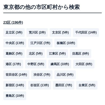
東京都
の他の市区町村から検索
23区
(
196
件)
足立区
(
3
件)
荒川区
(
2
件)
文京区
(
5
件)
千代田区
(
14
件)
中央区
(
13
件)
江戸川区
(
7
件)
板橋区
(
10
件)
葛飾区
(
5
件)
北区
(
5
件)
江東区
(
5
件)
目黒区
(
8
件)
港区
(
17
件)
中野区
(
5
件)
練馬区
(
10
件)
大田区
(
8
件)
世田谷区
(
14
件)
渋谷区
(
7
件)
品川区
(
9
件)
新宿区
(
14
件)
杉並区
(
13
件)
墨田区
(
7
件)
台東区
(
5
件)
豊島区
(
10
件)