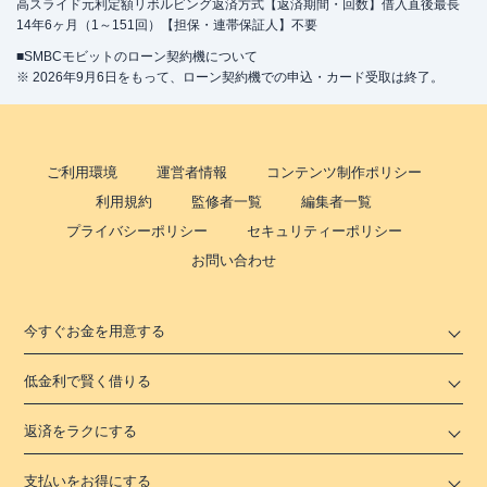
高スライド元利定額リボルビング返済方式【返済期間・回数】借入直後最長
14年6ヶ月（1～151回）【担保・連帯保証人】不要
■SMBCモビットのローン契約機について
※ 2026年9月6日をもって、ローン契約機での申込・カード受取は終了。
ご利用環境
運営者情報
コンテンツ制作ポリシー
利用規約
監修者一覧
編集者一覧
プライバシーポリシー
セキュリティーポリシー
お問い合わせ
今すぐお金を用意する
低金利で賢く借りる
返済をラクにする
支払いをお得にする