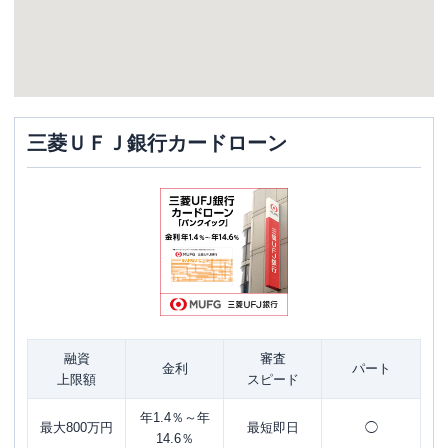
三菱ＵＦＪ銀行カードローン
融資
審査
金利
パート
上限額
スピード
年1.4％～年
最大800万円
最短即日
◯
14.6％