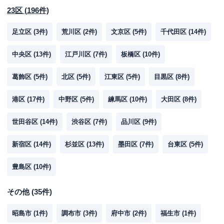
23区
(
196
件)
足立区
(
3
件)
荒川区
(
2
件)
文京区
(
5
件)
千代田区
(
14
件)
中央区
(
13
件)
江戸川区
(
7
件)
板橋区
(
10
件)
葛飾区
(
5
件)
北区
(
5
件)
江東区
(
5
件)
目黒区
(
8
件)
港区
(
17
件)
中野区
(
5
件)
練馬区
(
10
件)
大田区
(
8
件)
世田谷区
(
14
件)
渋谷区
(
7
件)
品川区
(
9
件)
新宿区
(
14
件)
杉並区
(
13
件)
墨田区
(
7
件)
台東区
(
5
件)
豊島区
(
10
件)
その他
(
35
件)
昭島市
(
1
件)
調布市
(
3
件)
府中市
(
2
件)
福生市
(
1
件)