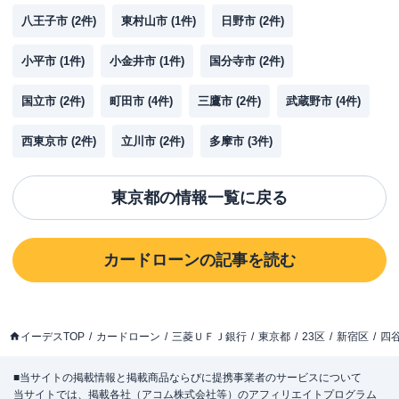
八王子市
(
2
件)
東村山市
(
1
件)
日野市
(
2
件)
小平市
(
1
件)
小金井市
(
1
件)
国分寺市
(
2
件)
国立市
(
2
件)
町田市
(
4
件)
三鷹市
(
2
件)
武蔵野市
(
4
件)
西東京市
(
2
件)
立川市
(
2
件)
多摩市
(
3
件)
東京都
の情報一覧に戻る
カードローン
の記事を読む
イーデスTOP
カードローン
三菱ＵＦＪ銀行
東京都
23区
新宿区
四
■当サイトの掲載情報と掲載商品ならびに提携事業者のサービスについて
当サイトでは、掲載各社（アコム株式会社等）のアフィリエイトプログラム