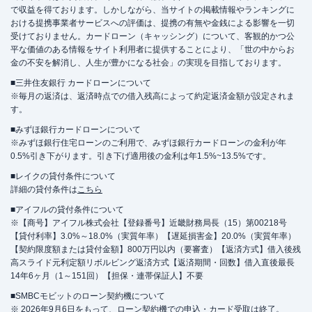
で収益を得ております。しかしながら、当サイトの掲載情報やランキングに
おける提携事業者サービスへの評価は、提携の有無や金銭による影響を一切
受けておりません。カードローン（キャッシング）について、客観的かつ公
平な価値のある情報をサイト利用者に提供することにより、「世の中からお
金の不安を解消し、人生が豊かになる社会」の実現を目指しております。
■三井住友銀行 カードローンについて
※毎月の返済は、返済時点での借入残高によって約定返済金額が設定されま
す。
■みずほ銀行カードローンについて
※みずほ銀行住宅ローンのご利用で、みずほ銀行カードローンの金利が年
0.5%引き下がります。引き下げ適用後の金利は年1.5%~13.5%です。
■レイクの貸付条件について
詳細の貸付条件は
こちら
■アイフルの貸付条件について
※【商号】アイフル株式会社【登録番号】近畿財務局長（15）第00218号
【貸付利率】3.0%～18.0%（実質年率）【遅延損害金】20.0%（実質年率）
【契約限度額または貸付金額】800万円以内（要審査）【返済方式】借入後残
高スライド元利定額リボルビング返済方式【返済期間・回数】借入直後最長
14年6ヶ月（1～151回）【担保・連帯保証人】不要
■SMBCモビットのローン契約機について
※ 2026年9月6日をもって、ローン契約機での申込・カード受取は終了。