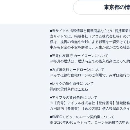
東京都
の情
■当サイトの掲載情報と掲載商品ならびに提携事業
当サイトでは、掲載各社（アコム株式会社等）のア
価は、提携の有無や金銭による影響を一切受けてお
中からお金の不安を解消し、人生が豊かになる社会
■三井住友銀行 カードローンについて
※毎月の返済は、返済時点での借入残高によって約
■みずほ銀行カードローンについて
※みずほ銀行住宅ローンのご利用で、みずほ銀行カード
■レイクの貸付条件について
詳細の貸付条件は
こちら
■アイフルの貸付条件について
※【商号】アイフル株式会社【登録番号】近畿財務局長
万円以内（要審査）【返済方式】借入後残高スライ
■SMBCモビットのローン契約機について
※ 2026年9月6日をもって、ローン契約機での申