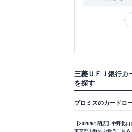
三菱ＵＦＪ銀行カ
を探す
プロミス
のカードロー
【2026/6/1閉店】中野
東京都中野区中野５丁目６