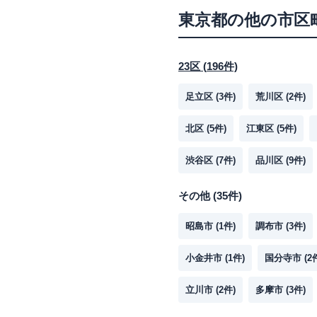
東京都
の他の市区
23区
(
196
件)
足立区
(
3
件)
荒川区
(
2
件)
北区
(
5
件)
江東区
(
5
件)
渋谷区
(
7
件)
品川区
(
9
件)
その他
(
35
件)
昭島市
(
1
件)
調布市
(
3
件)
小金井市
(
1
件)
国分寺市
(
2
立川市
(
2
件)
多摩市
(
3
件)