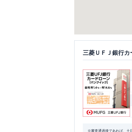
三菱ＵＦＪ銀行カ
※審査通過後であれば、土