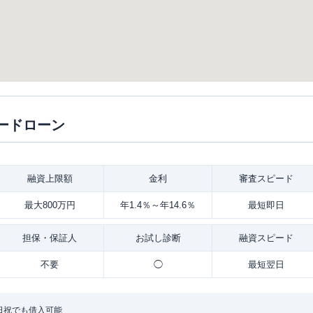
ードローン
融資
上限額
金利
審査
スピード
最大800万円
年1.4％～年14.6％
最短即日
担保・
保証人
お試し
診断
融資
スピード
不要
◯
最短翌日
日祝でも借入可能