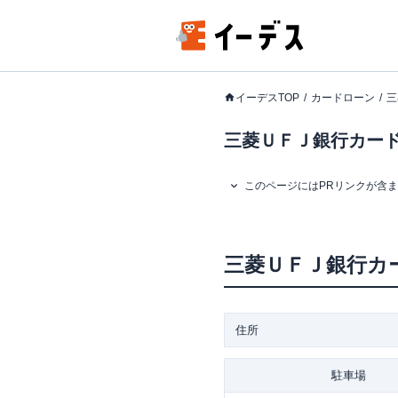
イーデスTOP
カードローン
三
三菱ＵＦＪ銀行カード
このページにはPRリンクが含
三菱ＵＦＪ銀行カ
住所
駐車場