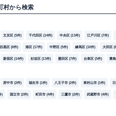
町村から検索
文京区
(
5
件)
千代田区
(
14
件)
中央区
(
13
件)
江戸川区
(
7
件)
目黒区
(
8
件)
港区
(
17
件)
中野区
(
5
件)
練馬区
(
10
件)
大田区
(
新宿区
(
14
件)
杉並区
(
13
件)
墨田区
(
7
件)
台東区
(
5
件)
豊島
府中市
(
2
件)
福生市
(
1
件)
八王子市
(
2
件)
東村山市
(
1
件)
日
件)
国立市
(
2
件)
町田市
(
4
件)
三鷹市
(
2
件)
武蔵野市
(
4
件)