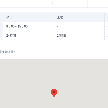
〇
平日
土曜
9：00～15：00
-
24時間
24時間
末年始は除く）