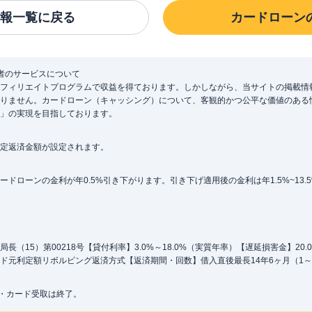
報一覧に戻る
カードローン
者のサービスについて
フィリエイトプログラムで収益を得ております。しかしながら、当サイトの掲載情
りません。カードローン（キャッシング）について、客観的かつ公平な価値のある
」の実現を目指しております。
定返済金額が設定されます。
ローンの金利が年0.5%引き下がります。引き下げ適用後の金利は年1.5%~13.
（15）第00218号【貸付利率】3.0%～18.0%（実質年率）【遅延損害金】20
ド元利定額リボルビング返済方式【返済期間・回数】借入直後最長14年6ヶ月（1～
込・カード受取は終了。