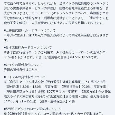
で収益を得ております。しかしながら、当サイトの掲載情報やランキングに
おける提携事業者サービスへの評価は、提携の有無や金銭による影響を一切
受けておりません。カードローン（キャッシング）について、客観的かつ公
平な価値のある情報をサイト利用者に提供することにより、「世の中からお
金の不安を解消し、人生が豊かになる社会」の実現を目指しております。
■三井住友銀行 カードローンについて
※毎月の返済は、返済時点での借入残高によって約定返済金額が設定されま
す。
■みずほ銀行カードローンについて
※みずほ銀行住宅ローンのご利用で、みずほ銀行カードローンの金利が年
0.5%引き下がります。引き下げ適用後の金利は年1.5%~13.5%です。
■レイクの貸付条件について
詳細の貸付条件は
こちら
■アイフルの貸付条件について
※【商号】アイフル株式会社【登録番号】近畿財務局長（15）第00218号
【貸付利率】3.0%～18.0%（実質年率）【遅延損害金】20.0%（実質年率）
【契約限度額または貸付金額】800万円以内（要審査）【返済方式】借入後残
高スライド元利定額リボルビング返済方式【返済期間・回数】借入直後最長
14年6ヶ月（1～151回）【担保・連帯保証人】不要
■SMBCモビットのローン契約機について
※ 2026年9月6日をもって、ローン契約機での申込・カード受取は終了。