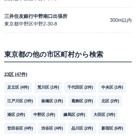
三井住友銀行中野南口出張所
300m以内
東京都中野区中野2-30-8
東京都
の他の市区町村から検索
23区
(
47
件)
足立区
(
4
件)
荒川区
(
1
件)
千代田区
(
2
件)
中央区
(
1
件)
江戸川区
(
3
件)
板橋区
(
1
件)
葛飾区
(
2
件)
北区
(
2
件)
港区
(
2
件)
中野区
(
1
件)
練馬区
(
2
件)
大田区
(
3
件)
世田谷区
(
4
件)
渋谷区
(
4
件)
品川区
(
2
件)
新宿区
(
6
件)