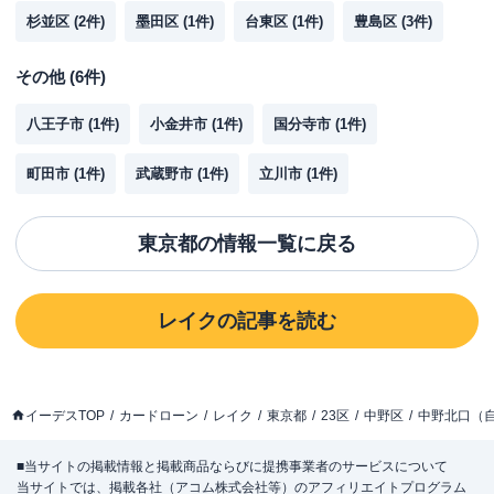
杉並区
(
2
件)
墨田区
(
1
件)
台東区
(
1
件)
豊島区
(
3
件)
その他
(
6
件)
八王子市
(
1
件)
小金井市
(
1
件)
国分寺市
(
1
件)
町田市
(
1
件)
武蔵野市
(
1
件)
立川市
(
1
件)
東京都
の情報一覧に戻る
レイク
の記事を読む
イーデスTOP
カードローン
レイク
東京都
23区
中野区
中野北口（
■当サイトの掲載情報と掲載商品ならびに提携事業者のサービスについて
当サイトでは、掲載各社（アコム株式会社等）のアフィリエイトプログラム