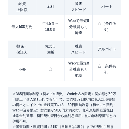
融資
審査
金利
パート
上限額
スピード
Webで最短8
年4.5％～
△（条件あ
最大500万円
分融資も可
18.0％
り）
能※
担保・
お試し
融資
アルバイト
保証人
診断
スピード
Webで最短8
△（条件あ
不要
〇
分融資も可
り）
能※
※365日間無利息（初めての契約・Web申込み限定）契約額が50万
円以上［借入額1万円でも可］で、契約後59日以内に収入証明書類
の提出とレイクでの登録完了の方。60日間無利息（初めての契約・
Web申込み限定）契約額が50万円未満の方。無利息期間経過後は
通常金利適用。初回契約翌日から無利息適用。他の無利息商品との
併用不可。
※審査時間・融資時間：21時（日曜日は18時）までの契約手続き