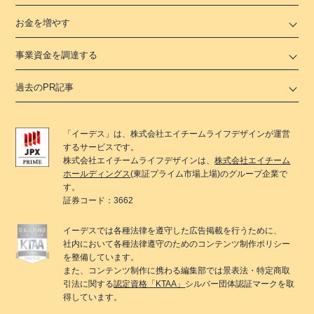
お金を増やす
事業資金を調達する
過去のPR記事
「
イーデス
」は、
株式会社エイチームライフデザイン
が運営
するサービスです。
株式会社エイチームライフデザイン
は、
株式会社エイチーム
ホールディングス
(東証プライム市場上場)のグループ企業で
す。
証券コード：3662
イーデス
では各種法律を遵守した広告掲載を行うために、
社内において各種法律遵守のためのコンテンツ制作ポリシー
を整備しています。
また、コンテンツ制作に携わる編集部では景表法・特定商取
引法に関する
認定資格「KTAA」
シルバー団体認証マークを取
得しています。