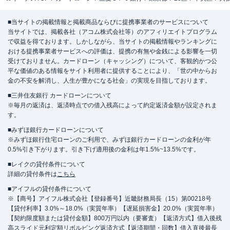
■当サイトの掲載情報と掲載商品ならびに提携事業者のサービスについて
当サイトでは、掲載各社（アコム株式会社等）のアフィリエイトプログラム
で収益を得ております。しかしながら、当サイトの掲載情報やランキングに
おける提携事業者サービスへの評価は、提携の有無や金銭による影響を一切
受けておりません。カードローン（キャッシング）について、客観的かつ公
平な価値のある情報をサイト利用者に提供することにより、「世の中からお
金の不安を解消し、人生が豊かになる社会」の実現を目指しております。
■三井住友銀行 カードローンについて
※毎月の返済は、返済時点での借入残高によって約定返済金額が設定されま
す。
■みずほ銀行カードローンについて
※みずほ銀行住宅ローンのご利用で、みずほ銀行カードローンの金利が年
0.5%引き下がります。引き下げ適用後の金利は年1.5%~13.5%です。
■レイクの貸付条件について
詳細の貸付条件は
こちら
■アイフルの貸付条件について
※【商号】アイフル株式会社【登録番号】近畿財務局長（15）第00218号
【貸付利率】3.0%～18.0%（実質年率）【遅延損害金】20.0%（実質年率）
【契約限度額または貸付金額】800万円以内（要審査）【返済方式】借入後残
高スライド元利定額リボルビング返済方式【返済期間・回数】借入直後最長