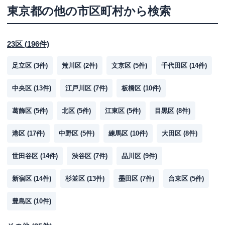
東京都
の他の市区町村から検索
23区
(
196
件)
足立区
(
3
件)
荒川区
(
2
件)
文京区
(
5
件)
千代田区
(
14
件)
中央区
(
13
件)
江戸川区
(
7
件)
板橋区
(
10
件)
葛飾区
(
5
件)
北区
(
5
件)
江東区
(
5
件)
目黒区
(
8
件)
港区
(
17
件)
中野区
(
5
件)
練馬区
(
10
件)
大田区
(
8
件)
世田谷区
(
14
件)
渋谷区
(
7
件)
品川区
(
9
件)
新宿区
(
14
件)
杉並区
(
13
件)
墨田区
(
7
件)
台東区
(
5
件)
豊島区
(
10
件)