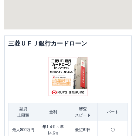
三菱ＵＦＪ銀行カードローン
融資
審査
金利
パート
上限額
スピード
年1.4％～年
最大800万円
最短即日
◯
14.6％