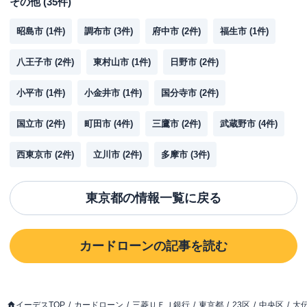
その他
(
35
件)
昭島市
(
1
件)
調布市
(
3
件)
府中市
(
2
件)
福生市
(
1
件)
八王子市
(
2
件)
東村山市
(
1
件)
日野市
(
2
件)
小平市
(
1
件)
小金井市
(
1
件)
国分寺市
(
2
件)
国立市
(
2
件)
町田市
(
4
件)
三鷹市
(
2
件)
武蔵野市
(
4
件)
西東京市
(
2
件)
立川市
(
2
件)
多摩市
(
3
件)
東京都
の情報一覧に戻る
カードローン
の記事を読む
イーデスTOP
カードローン
三菱ＵＦＪ銀行
東京都
23区
中央区
大