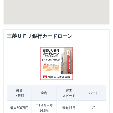
三菱ＵＦＪ銀行カードローン
融資
審査
金利
パート
上限額
スピード
年1.4％～年
最大800万円
最短即日
◯
14.6％