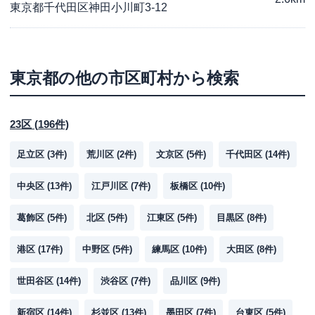
東京都千代田区神田小川町3-12
東京都
の他の市区町村から検索
23区
(
196
件)
足立区
(
3
件)
荒川区
(
2
件)
文京区
(
5
件)
千代田区
(
14
件)
中央区
(
13
件)
江戸川区
(
7
件)
板橋区
(
10
件)
葛飾区
(
5
件)
北区
(
5
件)
江東区
(
5
件)
目黒区
(
8
件)
港区
(
17
件)
中野区
(
5
件)
練馬区
(
10
件)
大田区
(
8
件)
世田谷区
(
14
件)
渋谷区
(
7
件)
品川区
(
9
件)
新宿区
(
14
件)
杉並区
(
13
件)
墨田区
(
7
件)
台東区
(
5
件)