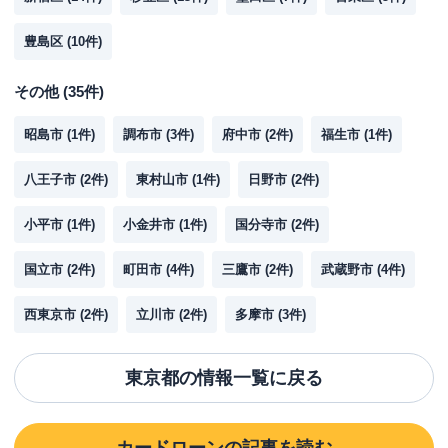
豊島区
(
10
件)
その他
(
35
件)
昭島市
(
1
件)
調布市
(
3
件)
府中市
(
2
件)
福生市
(
1
件)
八王子市
(
2
件)
東村山市
(
1
件)
日野市
(
2
件)
小平市
(
1
件)
小金井市
(
1
件)
国分寺市
(
2
件)
国立市
(
2
件)
町田市
(
4
件)
三鷹市
(
2
件)
武蔵野市
(
4
件)
西東京市
(
2
件)
立川市
(
2
件)
多摩市
(
3
件)
東京都
の情報一覧に戻る