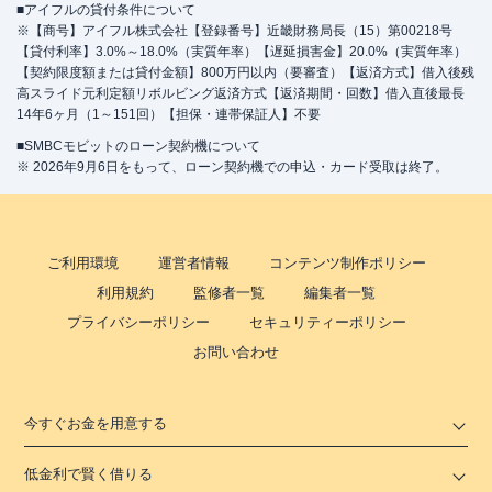
■アイフルの貸付条件について
※【商号】アイフル株式会社【登録番号】近畿財務局長（15）第00218号
【貸付利率】3.0%～18.0%（実質年率）【遅延損害金】20.0%（実質年率）
【契約限度額または貸付金額】800万円以内（要審査）【返済方式】借入後残
高スライド元利定額リボルビング返済方式【返済期間・回数】借入直後最長
14年6ヶ月（1～151回）【担保・連帯保証人】不要
■SMBCモビットのローン契約機について
※ 2026年9月6日をもって、ローン契約機での申込・カード受取は終了。
ご利用環境
運営者情報
コンテンツ制作ポリシー
利用規約
監修者一覧
編集者一覧
プライバシーポリシー
セキュリティーポリシー
お問い合わせ
今すぐお金を用意する
低金利で賢く借りる