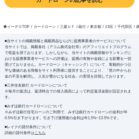
カードローン
の記事を読む
イーデスTOP
カードローン
三菱ＵＦＪ銀行
東京都
23区
千代田区
■当サイトの掲載情報と掲載商品ならびに提携事業者のサービスについて
当サイトでは、掲載各社（アコム株式会社等）のアフィリエイトプログラム
で収益を得ております。しかしながら、当サイトの掲載情報やランキングに
おける提携事業者サービスへの評価は、提携の有無や金銭による影響を一切
受けておりません。カードローン（キャッシング）について、客観的かつ公
平な価値のある情報をサイト利用者に提供することにより、「世の中からお
金の不安を解消し、人生が豊かになる社会」の実現を目指しております。
■三井住友銀行 カードローンについて
※毎月の返済は、返済時点での借入残高によって約定返済金額が設定されま
す。
■みずほ銀行カードローンについて
※みずほ銀行住宅ローンのご利用で、みずほ銀行カードローンの金利が年
0.5%引き下がります。引き下げ適用後の金利は年1.5%~13.5%です。
■レイクの貸付条件について
詳細の貸付条件は
こちら