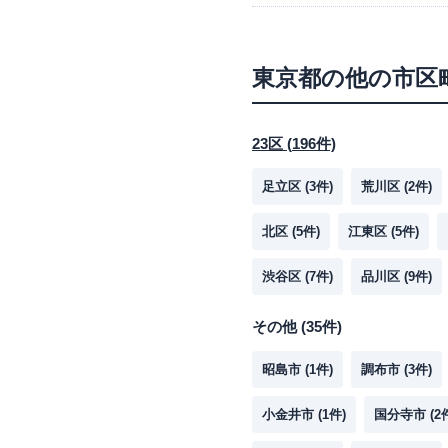
東京都
の他の市区
23区
(
196
件)
足立区
(
3
件)
荒川区
(
2
件)
北区
(
5
件)
江東区
(
5
件)
渋谷区
(
7
件)
品川区
(
9
件)
その他
(
35
件)
昭島市
(
1
件)
調布市
(
3
件)
小金井市
(
1
件)
国分寺市
(
2