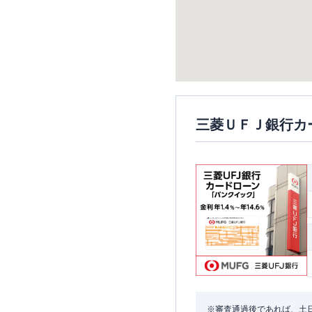
三菱ＵＦＪ銀行カ
※審査通過後であれば、土