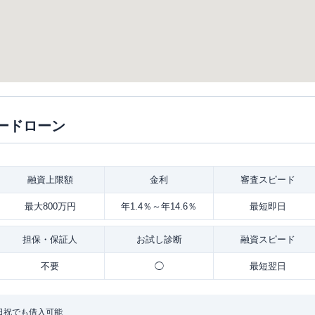
ードローン
融資
上限額
金利
審査
スピード
最大800万円
年1.4％～年14.6％
最短即日
担保・
保証人
お試し
診断
融資
スピード
不要
◯
最短翌日
日祝でも借入可能