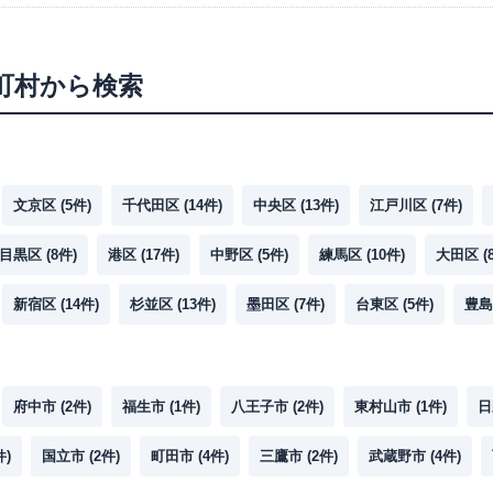
町村から検索
文京区
(
5
件)
千代田区
(
14
件)
中央区
(
13
件)
江戸川区
(
7
件)
目黒区
(
8
件)
港区
(
17
件)
中野区
(
5
件)
練馬区
(
10
件)
大田区
(
新宿区
(
14
件)
杉並区
(
13
件)
墨田区
(
7
件)
台東区
(
5
件)
豊島
府中市
(
2
件)
福生市
(
1
件)
八王子市
(
2
件)
東村山市
(
1
件)
日
件)
国立市
(
2
件)
町田市
(
4
件)
三鷹市
(
2
件)
武蔵野市
(
4
件)