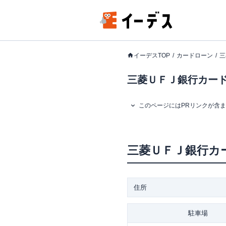
イーデスTOP
カードローン
三
三菱ＵＦＪ銀行カード
このページにはPRリンクが含
三菱ＵＦＪ銀行カ
住所
駐車場