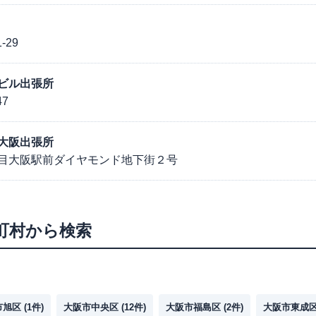
29
ビル出張所
7
大阪出張所
目大阪駅前ダイヤモンド地下街２号
町村から検索
市旭区
(
1
件)
大阪市中央区
(
12
件)
大阪市福島区
(
2
件)
大阪市東成