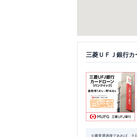
三菱ＵＦＪ銀行カ
※審査通過後であれば、土