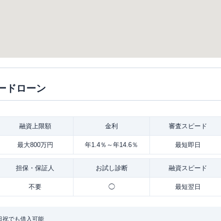
ードローン
融資
上限額
金利
審査
スピード
最大800万円
年1.4％～年14.6％
最短即日
担保・
保証人
お試し
診断
融資
スピード
不要
◯
最短翌日
日祝でも借入可能