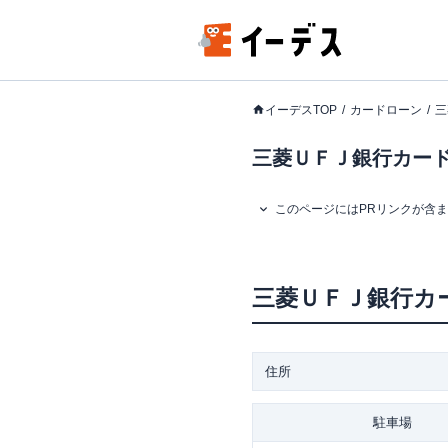
イーデスTOP
カードローン
三
三菱ＵＦＪ銀行カード
このページにはPRリンクが含
三菱ＵＦＪ銀行カ
住所
駐車場