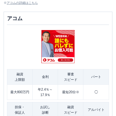
※
アコム
の詳細はこちら
アコム
融資
審査
金利
パート
上限額
スピード
年2.4％～
最大800万円
最短20分※
◯
17.9％
担保・
お試し
融資
アルバイト
保証人
診断
スピード