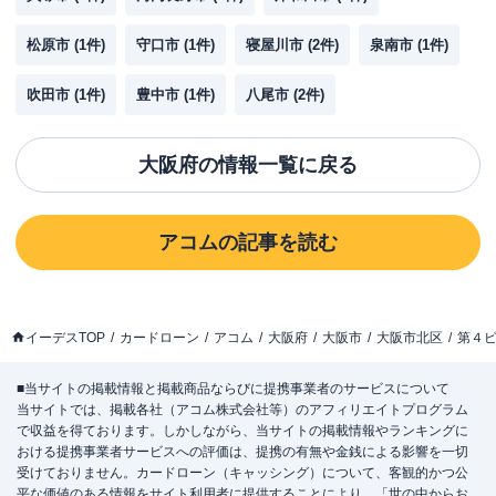
松原市
(
1
件)
守口市
(
1
件)
寝屋川市
(
2
件)
泉南市
(
1
件)
吹田市
(
1
件)
豊中市
(
1
件)
八尾市
(
2
件)
大阪府
の情報一覧に戻る
アコム
の記事を読む
イーデスTOP
カードローン
アコム
大阪府
大阪市
大阪市北区
第４
■当サイトの掲載情報と掲載商品ならびに提携事業者のサービスについて
当サイトでは、掲載各社（アコム株式会社等）のアフィリエイトプログラム
で収益を得ております。しかしながら、当サイトの掲載情報やランキングに
おける提携事業者サービスへの評価は、提携の有無や金銭による影響を一切
受けておりません。カードローン（キャッシング）について、客観的かつ公
平な価値のある情報をサイト利用者に提供することにより、「世の中からお