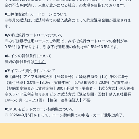
金の不安を解消し、人生が豊かになる社会」の実現を目指しております。
■三井住友銀行 カードローンについて
※毎月の返済は、返済時点での借入残高によって約定返済金額が設定されま
す。
■みずほ銀行カードローンについて
※みずほ銀行住宅ローンのご利用で、みずほ銀行カードローンの金利が年
0.5%引き下がります。引き下げ適用後の金利は年1.5%~13.5%です。
■レイクの貸付条件について
詳細の貸付条件は
こちら
■アイフルの貸付条件について
※【商号】アイフル株式会社【登録番号】近畿財務局長（15）第00218号
【貸付利率】3.0%～18.0%（実質年率）【遅延損害金】20.0%（実質年率）
【契約限度額または貸付金額】800万円以内（要審査）【返済方式】借入後残
高スライド元利定額リボルビング返済方式【返済期間・回数】借入直後最長
14年6ヶ月（1～151回）【担保・連帯保証人】不要
■SMBCモビットのローン契約機について
※ 2026年9月6日をもって、ローン契約機での申込・カード受取は終了。